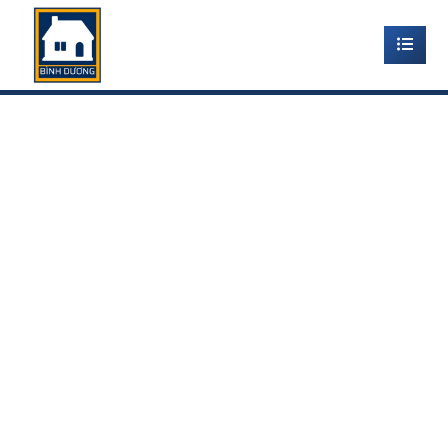
TRẦN NHỰA CHỐNG NÓNG
BÌNH DƯƠNG
Home
-
TRẦN NHỰA THẢ TẤM 60X60
-
trần nhựa chống
nóng Bình Dương