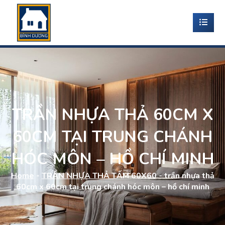
TRẦN NHỰA THẢ 60CM X
60CM TẠI TRUNG CHÁNH
HÓC MÔN – HỒ CHÍ MINH
Home
-
TRẦN NHỰA THẢ TẤM 60X60
-
trần nhựa thả
60cm x 60cm tại trung chánh hóc môn – hồ chí minh