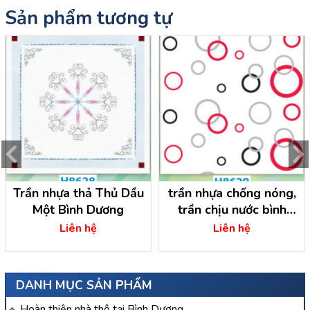
Sản phẩm tương tự
Trần nhựa thả Thủ Dầu
trần nhựa chống nóng,
Một Bình Dương
trần chịu nước bình
dương
Liên hệ
Liên hệ
DANH MỤC SẢN PHẨM
Hoàn thiện nhà thô tại Bình Dương