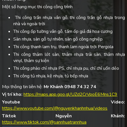
Một số hạng mục thi công công trình
Thi công trần nhựa vân gỗ, thi công trần gỗ nhựa trong
nhà và ngoài trời
Thi công ốp tường vân gỗ, tấm ốp giả đá hoa cương
Sàn nhựa, sàn gỗ tự nhiên, sàn gỗ công nghiệp
Thi công thanh lam trụ, thanh lam ngoài trời Pergola
Thi công thảm lót sàn, thảm nhựa trải sàn, thảm nhựa
vinyl, thảm sự kiện
Thi công phào chỉ nhựa PS, chỉ nhựa pu, chỉ chỉ uốn dẻo
Thi công tủ nhựa, kệ nhựa, tủ bếp nhựa
Mọi thông tin liên hệ:
Mr Khánh 0948 74 32 74
Vị trí kho:
https://maps.app.goo.gl/UZd2CrVpoE6Mns1C9
Youtube Video:
https://www.youtube.com/@nguyenkhanhnhua/videos
Tiktok Nguyễn Khánh:
https://www.tiktok.com/@sannhuatrannhua