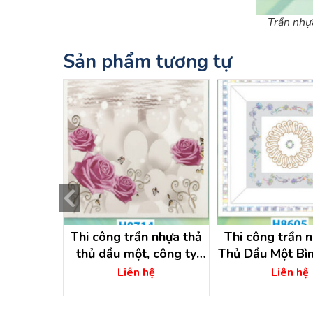
Trần nhự
Sản phẩm tương tự
ống nóng
Thi công trần nhựa thả
Thi công trần 
ơng
thủ dầu một, công ty
Thủ Dầu Một Bì
trần nhựa bình dương
ệ
Liên hệ
Liên hệ