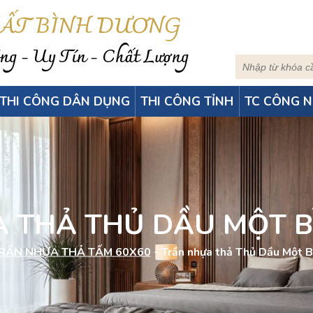
HẤT BÌNH DƯƠNG
g - Uy Tín - Chất Lượng
THI CÔNG DÂN DỤNG
THI CÔNG TỈNH
TC CÔNG N
 THẢ THỦ DẦU MỘT 
RẦN NHỰA THẢ TẤM 60X60
-
Trần nhựa thả Thủ Dầu Một 