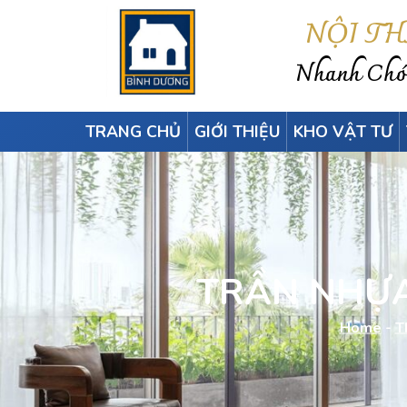
NỘI T
Nhanh Chón
TRANG CHỦ
GIỚI THIỆU
KHO VẬT TƯ
TRẦN NHỰA
Home
-
T