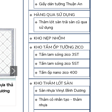
Giấy dán tường Thuận An
HÀNG QUA SỬ DỤNG
Thảm lót sàn trải sàn cũ qua
sử dụng
KHO NẸP NHÔM
KHO TẤM ỐP TƯỜNG ZICO
Tấm lam sóng zico 3ST
Tấm lam sóng zico 5ST
Tấm ốp nano zico 400
KHO THẢM LÓT SÀN
hựa thả
Trần nhựa tấm thả vuông
Thi công trần nh
Sàn nhựa Vinyl Bình Dương
dương
Bình Dương
hiệp thành thủ d
Liên hệ
Liên hệ
Thảm cỏ nhân tạo - thảm
nhựa