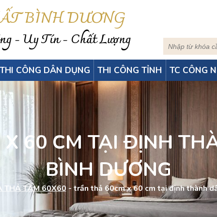
HẤT BÌNH DƯƠNG
g - Uy Tín - Chất Lượng
THI CÔNG DÂN DỤNG
THI CÔNG TỈNH
TC CÔNG N
X 60 CM TẠI ĐỊNH THA
BÌNH DƯƠNG
 THẢ TẤM 60X60
-
trần thả 60cm x 60 cm tại định thành dâ