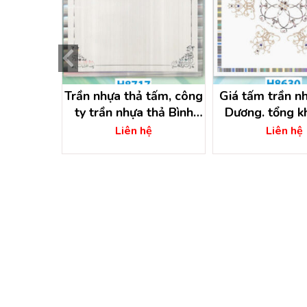
 nhựa thả
Trần nhựa thả tấm, công
Giá tấm trần n
dầu một
ty trần nhựa thả Bình
Dương. tổng k
Dương
nhựa
ệ
Liên hệ
Liên hệ