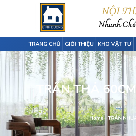
NỘI T
Nhanh Chón
TRANG CHỦ
GIỚI THIỆU
KHO VẬT TƯ
TRẦN THẢ 60CM 
Home
-
TRẦN NHỰA