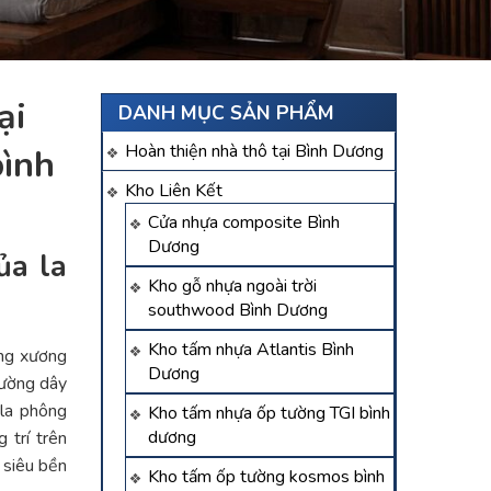
̣i
DANH MỤC SẢN PHẨM
Hoàn thiện nhà thô tại Bình Dương
ình
Kho Liên Kết
Cửa nhựa composite Bình
Dương
ủa la
Kho gỗ nhựa ngoài trời
southwood Bình Dương
Kho tấm nhựa Atlantis Bình
ung xương
Dương
 dường dây
 la phông
Kho tấm nhựa ốp tường TGI bình
dương
 trí trên
 siêu bền
Kho tấm ốp tường kosmos bình