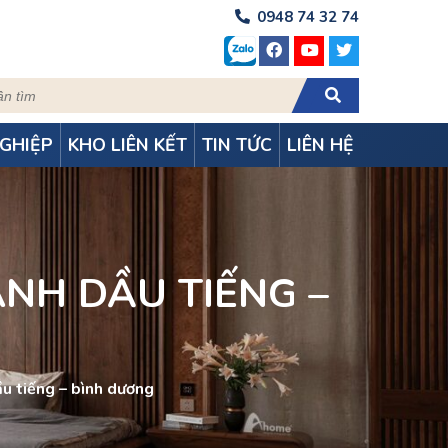
0948 74 32 74
GHIỆP
KHO LIÊN KẾT
TIN TỨC
LIÊN HỆ
̀NH DẦU TIẾNG –
̀u tiếng – bình dương