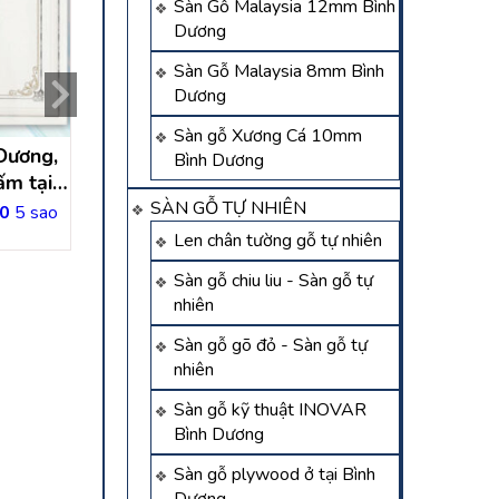
Sàn Gỗ Malaysia 12mm Bình
Dương
Sàn Gỗ Malaysia 8mm Bình
Dương
Sàn gỗ Xương Cá 10mm
Dương,
Thi công trần nhựa thả
trần nhựa chống
Bình Dương
ấm tại
Thủ Dầu Một Bình Dương
Bình Dương
SÀN GỖ TỰ NHIÊN
g
0
5 sao
Liên hệ
Liên hệ
Len chân tường gỗ tự nhiên
Sàn gỗ chiu liu - Sàn gỗ tự
nhiên
Sàn gỗ gõ đỏ - Sàn gỗ tự
nhiên
Sàn gỗ kỹ thuật INOVAR
Bình Dương
Sàn gỗ plywood ở tại Bình