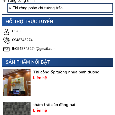
Tổng công trình
Thi công phào chỉ tường trần
HỖ TRỢ TRỰC TUYẾN
CSKH
0948743274
lh0948743274@gmail.com
SẢN PHẨM NỔI BẬT
Thi công ốp tường nhựa bình dương
Liên hệ
thảm trải sàn đồng nai
Liên hệ