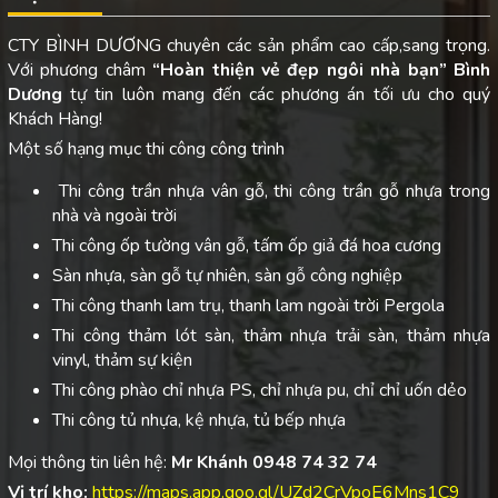
CTY BÌNH DƯƠNG chuyên các sản phẩm cao cấp,sang trọng.
Với phương châm
“Hoàn thiện vẻ đẹp ngôi nhà bạn”
Bình
Dương
tự tin luôn mang đến các phương án tối ưu cho quý
Khách Hàng!
Một số hạng mục thi công công trình
Thi công trần nhựa vân gỗ, thi công trần gỗ nhựa trong
nhà và ngoài trời
Thi công ốp tường vân gỗ, tấm ốp giả đá hoa cương
Sàn nhựa, sàn gỗ tự nhiên, sàn gỗ công nghiệp
Thi công thanh lam trụ, thanh lam ngoài trời Pergola
Thi công thảm lót sàn, thảm nhựa trải sàn, thảm nhựa
vinyl, thảm sự kiện
Thi công phào chỉ nhựa PS, chỉ nhựa pu, chỉ chỉ uốn dẻo
Thi công tủ nhựa, kệ nhựa, tủ bếp nhựa
Mọi thông tin liên hệ:
Mr Khánh 0948 74 32 74
Vị trí kho:
https://maps.app.goo.gl/UZd2CrVpoE6Mns1C9