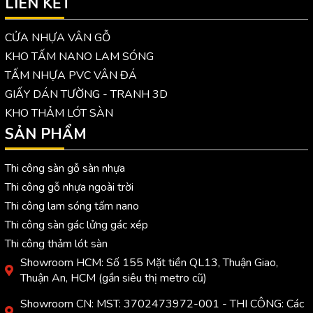
LIÊN KẾT
CỬA NHỰA VÂN GỖ
KHO TẤM NANO LAM SÓNG
TẤM NHỰA PVC VÂN ĐÁ
GIẤY DÁN TƯỜNG - TRANH 3D
KHO THẢM LÓT SÀN
SẢN PHẨM
Thi công sàn gỗ sàn nhựa
Thi công gỗ nhựa ngoài trời
Thi công lam sóng tấm nano
Thi công sàn gác lửng gác xép
Thi công thảm lót sàn
Showroom HCM: Số 155 Mặt tiền QL13, Thuận Giao,
Thuận An, HCM (gần siêu thị metro cũ)
Showroom CN: MST: 3702473972-001 - THI CÔNG: Các