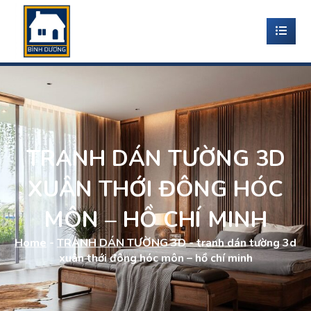
TRANH DÁN TƯỜNG 3D
XUÂN THỚI ĐÔNG HÓC
MÔN – HỒ CHÍ MINH
Home
-
TRANH DÁN TƯỜNG 3D
-
tranh dán tường 3d
xuân thới đông hóc môn – hồ chí minh