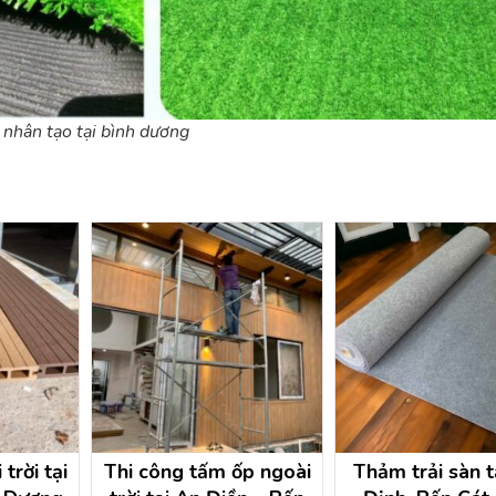
 nhân tạo tại bình dương
trời tại
Thi công tấm ốp ngoài
Thảm trải sàn t