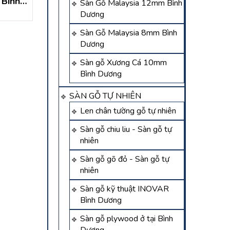
 Bình
Tân Định – Bến Cát –
sóng ngoài trời t
Sàn Gỗ Malaysia 12mm Bình
Bình Dương
Tây – Bến Cát –
Dương
Liên hệ
Liên hệ
Dương
Sàn Gỗ Malaysia 8mm Bình
Dương
Sàn gỗ Xương Cá 10mm
Bình Dương
SÀN GỖ TỰ NHIÊN
Len chân tường gỗ tự nhiên
Sàn gỗ chiu liu - Sàn gỗ tự
nhiên
Sàn gỗ gõ đỏ - Sàn gỗ tự
nhiên
Sàn gỗ kỹ thuật INOVAR
Bình Dương
Sàn gỗ plywood ở tại Bình