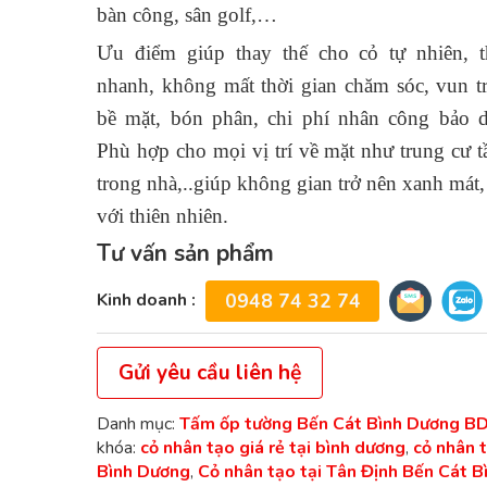
bàn công, sân golf,…
Ưu điểm giúp thay thế cho cỏ tự nhiên, t
nhanh, không mất thời gian chăm sóc, vun tr
bề mặt, bón phân, chi phí nhân công bảo
Phù hợp cho mọi vị trí về mặt như trung cư t
trong nhà,..giúp không gian trở nên xanh mát,
với thiên nhiên.
Tư vấn sản phẩm
Kinh doanh :
0948 74 32 74
Gửi yêu cầu liên hệ
Danh mục:
Tấm ốp tường Bến Cát Bình Dương B
khóa:
cỏ nhân tạo giá rẻ tại bình dương
,
cỏ nhân ta
Bình Dương
,
Cỏ nhân tạo tại Tân Định Bến Cát B