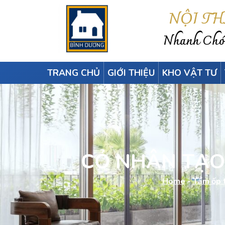
NỘI T
Nhanh Chón
TRANG CHỦ
GIỚI THIỆU
KHO VẬT TƯ
CỎ NHÂN TẠO 
Home
-
Tấm ốp 