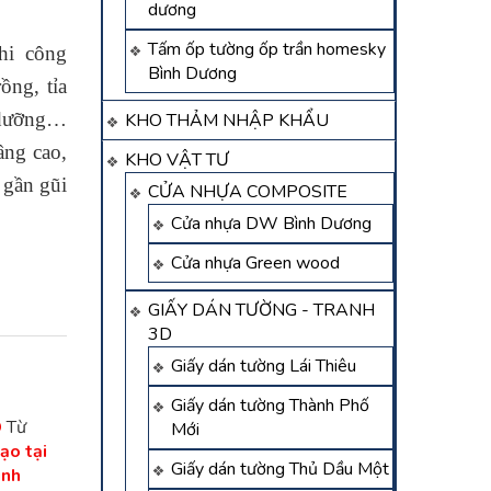
dương
Tấm ốp tường ốp trần homesky
hi công
Bình Dương
ồng, tỉa
 dưỡng…
KHO THẢM NHẬP KHẨU
ầng cao,
KHO VẬT TƯ
 gần gũi
CỬA NHỰA COMPOSITE
Cửa nhựa DW Bình Dương
Cửa nhựa Green wood
GIẤY DÁN TƯỜNG - TRANH
3D
Giấy dán tường Lái Thiêu
Giấy dán tường Thành Phố
D
Từ
Mới
̣o tại
Giấy dán tường Thủ Dầu Một
ình