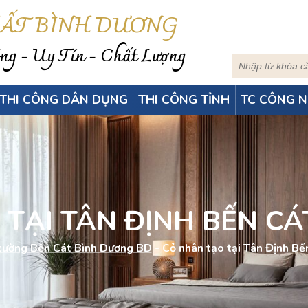
HẤT BÌNH DƯƠNG
g - Uy Tín - Chất Lượng
THI CÔNG DÂN DỤNG
THI CÔNG TỈNH
TC CÔNG N
TẠI TÂN ĐỊNH BẾN C
tường Bến Cát Bình Dương BD
-
Cỏ nhân tạo tại Tân Định Bế