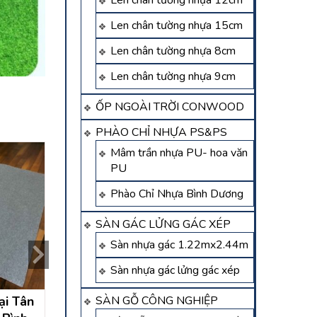
Len chân tường nhựa 12cm
Len chân tường nhựa 15cm
Len chân tường nhựa 8cm
Len chân tường nhựa 9cm
ỐP NGOÀI TRỜI CONWOOD
PHÀO CHỈ NHỰA PS&PS
Mâm trần nhựa PU- hoa văn
PU
Phào Chỉ Nhựa Bình Dương
SÀN GÁC LỬNG GÁC XÉP
Sàn nhựa gác 1.22mx2.44m
Sàn nhựa gác lửng gác xép
SÀN GỖ CÔNG NGHIỆP
ại Tân
Thi công trần nhựa tại
Thi công tấm ố