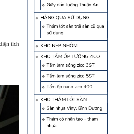
Giấy dán tường Thuận An
HÀNG QUA SỬ DỤNG
Thảm lót sàn trải sàn cũ qua
sử dụng
diện tích
KHO NẸP NHÔM
KHO TẤM ỐP TƯỜNG ZICO
Tấm lam sóng zico 3ST
Tấm lam sóng zico 5ST
Tấm ốp nano zico 400
KHO THẢM LÓT SÀN
Sàn nhựa Vinyl Bình Dương
Thảm cỏ nhân tạo - thảm
nhựa