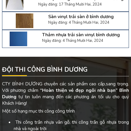
Ngày đăng: 17 Tháng Mười Hai, 2024
Sàn vinyl trải sàn ở bình dương
Ngày đăng: 4 Tháng Mười Hai, 2024
Thảm nhựa trải sàn vinyl bình dương
Ngày đăng: 4 Tháng Mười Hai, 2024
ĐỘI THI CÔNG BÌNH DƯƠNG
CTY BÌNH DƯƠNG chuyên các sản phẩm cao cấp,sang trọng.
Với phương châm
“Hoàn thiện vẻ đẹp ngôi nhà bạn”
Bình
Dương
tự tin luôn mang đến các phương án tối ưu cho quý
Khách Hàng!
Một số hạng mục thi công công trình
Thi công trần nhựa vân gỗ, thi công trần gỗ nhựa trong
nhà và ngoài trời