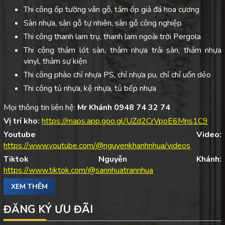
Thi công ốp tường vân gỗ, tấm ốp giả đá hoa cương
Sàn nhựa, sàn gỗ tự nhiên, sàn gỗ công nghiệp
Thi công thanh lam trụ, thanh lam ngoài trời Pergola
Thi công thảm lót sàn, thảm nhựa trải sàn, thảm nhựa
vinyl, thảm sự kiện
Thi công phào chỉ nhựa PS, chỉ nhựa pu, chỉ chỉ uốn dẻo
Thi công tủ nhựa, kệ nhựa, tủ bếp nhựa
Mọi thông tin liên hệ:
Mr Khánh 0948 74 32 74
Vị trí kho:
https://maps.app.goo.gl/UZd2CrVpoE6Mns1C9
Youtube Video:
https://www.youtube.com/@nguyenkhanhnhua/videos
Tiktok Nguyễn Khánh:
https://www.tiktok.com/@sannhuatrannhua
XEM THÊM
ĐĂNG KÝ ƯU ĐÃI