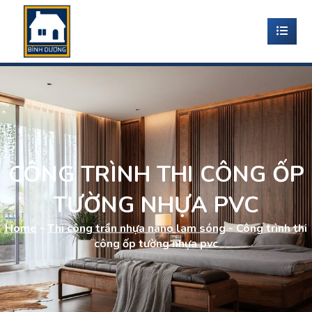
CÔNG TRÌNH THI CÔNG ỐP
TƯỜNG NHỰA PVC
Home
-
Thi công trần nhựa nano lam sóng
-
Công trình thi
công ốp tường nhựa pvc