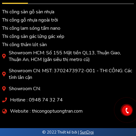
Thi công sàn gỗ sàn nhựa
Thi công gỗ nhựa ngoài trời
Thi công lam sóng tấm nano
Thi công sàn gác lửng gác xép
Thi công thảm lót sàn
Showroom HCM: Số 155 Mặt tiền QL13, Thuận Giao,
Thuận An, HCM (gần siêu thị metro cũ)
Showroom CN: MST: 3702473972-001 - THI CÔNG: Các
tỉnh lân cận
Showroom CN:
Hotline : 0948 74 32 74
Website : thicongoptuongtran.com
© 2022 Thiết kế bởi |
SunDigi