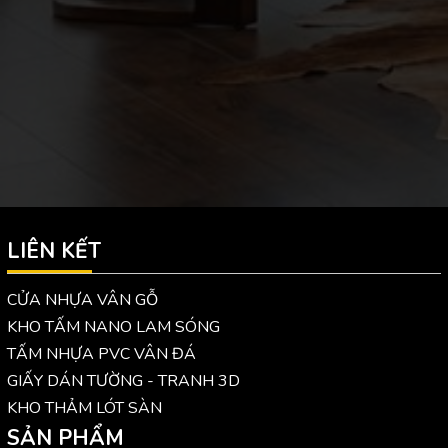
LIÊN KẾT
CỬA NHỰA VÂN GỖ
KHO TẤM NANO LAM SÓNG
TẤM NHỰA PVC VÂN ĐÁ
GIẤY DÁN TƯỜNG - TRANH 3D
KHO THẢM LÓT SÀN
SẢN PHẨM