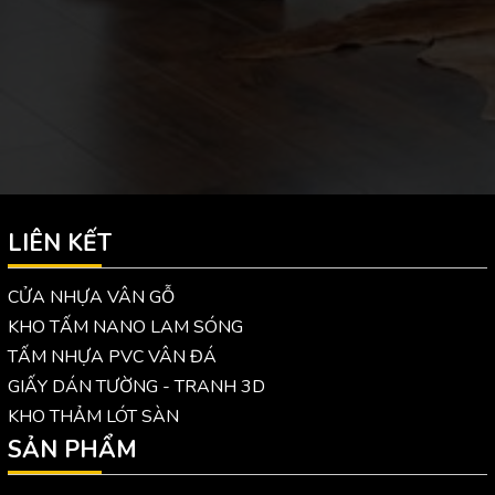
LIÊN KẾT
CỬA NHỰA VÂN GỖ
KHO TẤM NANO LAM SÓNG
TẤM NHỰA PVC VÂN ĐÁ
GIẤY DÁN TƯỜNG - TRANH 3D
KHO THẢM LÓT SÀN
SẢN PHẨM