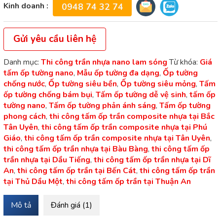
Kinh doanh :
0948 74 32 74
Gửi yêu cầu liên hệ
Danh mục:
Thi công trần nhựa nano lam sóng
Từ khóa:
Giá
tấm ốp tường nano
,
Mẫu ốp tường đa dạng
,
Ốp tường
chống nước
,
Ốp tường siêu bền
,
Ốp tường siêu mỏng
,
Tấm
ốp tường chống bám bụi
,
Tấm ốp tường dễ vệ sinh
,
tấm ốp
tường nano
,
Tấm ốp tường phản ánh sáng
,
Tấm ốp tường
phong cách
,
thi công tấm ốp trần composite nhựa tại Bắc
Tân Uyên
,
thi công tấm ốp trần composite nhựa tại Phú
Giáo
,
thi công tấm ốp trần composite nhựa tại Tân Uyên
,
thi công tấm ốp trần nhựa tại Bàu Bàng
,
thi công tấm ốp
trần nhựa tại Dầu Tiếng
,
thi công tấm ốp trần nhựa tại Dĩ
An
,
thi công tấm ốp trần tại Bến Cát
,
thi công tấm ốp trần
tại Thủ Dầu Một
,
thi công tấm ốp trần tại Thuận An
Mô tả
Đánh giá (1)