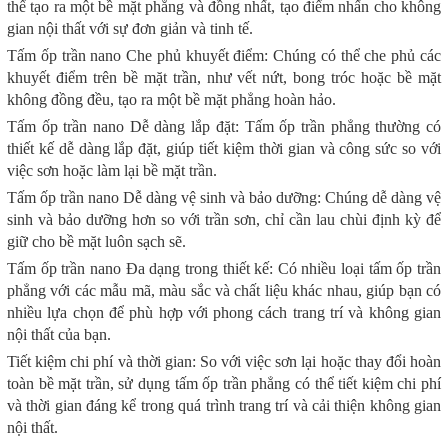
thể tạo ra một bề mặt phẳng và đồng nhất, tạo điểm nhấn cho không
gian nội thất với sự đơn giản và tinh tế.
Tấm ốp trần nano Che phủ khuyết điểm: Chúng có thể che phủ các
khuyết điểm trên bề mặt trần, như vết nứt, bong tróc hoặc bề mặt
không đồng đều, tạo ra một bề mặt phẳng hoàn hảo.
Tấm ốp trần nano Dễ dàng lắp đặt: Tấm ốp trần phẳng thường có
thiết kế dễ dàng lắp đặt, giúp tiết kiệm thời gian và công sức so với
việc sơn hoặc làm lại bề mặt trần.
Tấm ốp trần nano Dễ dàng vệ sinh và bảo dưỡng: Chúng dễ dàng vệ
sinh và bảo dưỡng hơn so với trần sơn, chỉ cần lau chùi định kỳ để
giữ cho bề mặt luôn sạch sẽ.
Tấm ốp trần nano Đa dạng trong thiết kế: Có nhiều loại tấm ốp trần
phẳng với các mẫu mã, màu sắc và chất liệu khác nhau, giúp bạn có
nhiều lựa chọn để phù hợp với phong cách trang trí và không gian
nội thất của bạn.
Tiết kiệm chi phí và thời gian: So với việc sơn lại hoặc thay đổi hoàn
toàn bề mặt trần, sử dụng tấm ốp trần phẳng có thể tiết kiệm chi phí
và thời gian đáng kể trong quá trình trang trí và cải thiện không gian
nội thất.