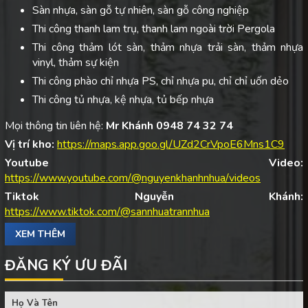
Sàn nhựa, sàn gỗ tự nhiên, sàn gỗ công nghiệp
Thi công thanh lam trụ, thanh lam ngoài trời Pergola
Thi công thảm lót sàn, thảm nhựa trải sàn, thảm nhựa
vinyl, thảm sự kiện
Thi công phào chỉ nhựa PS, chỉ nhựa pu, chỉ chỉ uốn dẻo
Thi công tủ nhựa, kệ nhựa, tủ bếp nhựa
Mọi thông tin liên hệ:
Mr Khánh 0948 74 32 74
Vị trí kho:
https://maps.app.goo.gl/UZd2CrVpoE6Mns1C9
Youtube Video:
https://www.youtube.com/@nguyenkhanhnhua/videos
Tiktok Nguyễn Khánh:
https://www.tiktok.com/@sannhuatrannhua
XEM THÊM
ĐĂNG KÝ ƯU ĐÃI