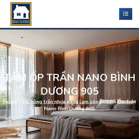
TẤM ỐP TRẦN NANO BÌNH
DƯƠNG 905
Home
-
Thi công trần nhựa nano lam sóng
-
Tấm Ốp Trần
Nano Bình Dương 905