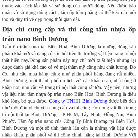
thuộc vào cách lắp đặt và sử dụng của người dùng. Nếu được bảo
quản và sử dụng đúng cách, tấm ốp trần phẳng có thể kéo dài tuổi
thọ và duy trì vẻ đẹp trong thời gian dài.
Địa chỉ cung cấp và thi công tấm nhựa ốp
trần nano Bình Dương
Tấm ốp trần nano tại Biên Hoà, Bình Dương là những dòng sản
phẩm khá mới và đang có sức hút trên thị trường vật liệu trang trí nội
thất hiện nay.Dòng sản phẩm này tuy chỉ mới xuất hiện nhưng lại
được đánh giá khá cao cả về mặt thẩm mỹ cũng như chất lượng. Do
đó, nhu cầu mua hàng cũng như phân phối hàng đang rất nhiều.
Bình Dương, một thành phố du lịch với các khách sạn, nhà hàng ở
khắp nơi, nhu cầu về trang trí nội thất cũng rất lớn. Vậy nên, những
vật liệu như tấm nhựa ốp trần nano Biên Hoà, Bình Dương là điều
khó lòng bỏ qua được.
Công ty TNHH Bình Dương
được biết đến
như một đơn vị chuyên cung cấp và thi công các dòng vật liệu trang
trí nội thất tại Bình Dương, TP HCM, Tây Ninh, Đồng Nai, Bình
Phước. Tấm ốp trần nano của Công Ty Bình Dương tại Biên Hoà,
Bình Dương và một số tỉnh thành lân cận là những vật liệu được
nhập khẩu, phân phối và thi công chính hãng tại Bình Dương.Với