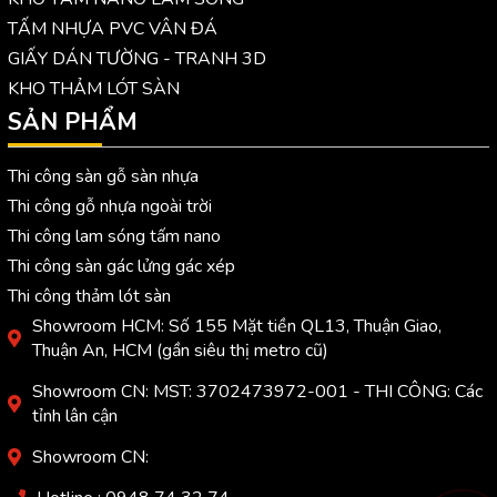
TẤM NHỰA PVC VÂN ĐÁ
GIẤY DÁN TƯỜNG - TRANH 3D
KHO THẢM LÓT SÀN
SẢN PHẨM
Thi công sàn gỗ sàn nhựa
Thi công gỗ nhựa ngoài trời
Thi công lam sóng tấm nano
Thi công sàn gác lửng gác xép
Thi công thảm lót sàn
Showroom HCM: Số 155 Mặt tiền QL13, Thuận Giao,
Thuận An, HCM (gần siêu thị metro cũ)
Showroom CN: MST: 3702473972-001 - THI CÔNG: Các
tỉnh lân cận
Showroom CN: