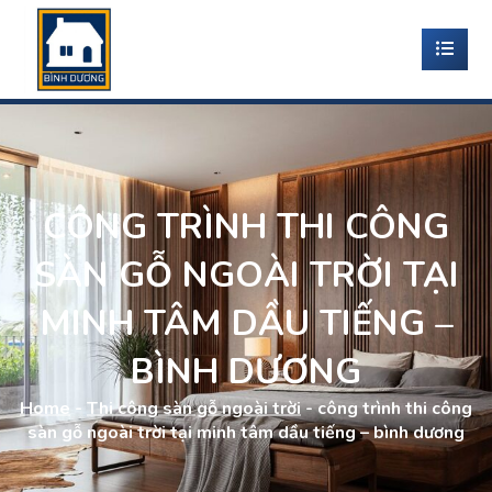
CÔNG TRÌNH THI CÔNG
SÀN GỖ NGOÀI TRỜI TẠI
MINH TÂM DẦU TIẾNG –
BÌNH DƯƠNG
Home
-
Thi công sàn gỗ ngoài trời
-
công trình thi công
sàn gỗ ngoài trời tại minh tâm dầu tiếng – bình dương