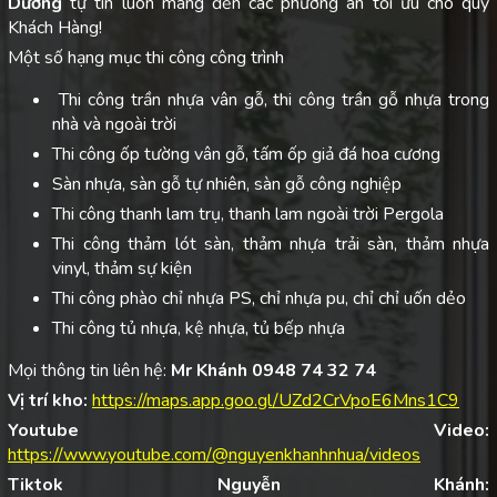
Dương
tự tin luôn mang đến các phương án tối ưu cho quý
Khách Hàng!
Một số hạng mục thi công công trình
Thi công trần nhựa vân gỗ, thi công trần gỗ nhựa trong
nhà và ngoài trời
Thi công ốp tường vân gỗ, tấm ốp giả đá hoa cương
Sàn nhựa, sàn gỗ tự nhiên, sàn gỗ công nghiệp
Thi công thanh lam trụ, thanh lam ngoài trời Pergola
Thi công thảm lót sàn, thảm nhựa trải sàn, thảm nhựa
vinyl, thảm sự kiện
Thi công phào chỉ nhựa PS, chỉ nhựa pu, chỉ chỉ uốn dẻo
Thi công tủ nhựa, kệ nhựa, tủ bếp nhựa
Mọi thông tin liên hệ:
Mr Khánh 0948 74 32 74
Vị trí kho:
https://maps.app.goo.gl/UZd2CrVpoE6Mns1C9
Youtube Video:
https://www.youtube.com/@nguyenkhanhnhua/videos
Tiktok Nguyễn Khánh: