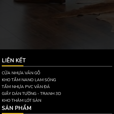
LIÊN KẾT
CỬA NHỰA VÂN GỖ
KHO TẤM NANO LAM SÓNG
TẤM NHỰA PVC VÂN ĐÁ
GIẤY DÁN TƯỜNG - TRANH 3D
KHO THẢM LÓT SÀN
SẢN PHẨM