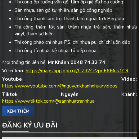
Thi công ốp tường vân gỗ, tấm ốp giả đá hoa cương
Sàn nhựa, sàn gỗ tự nhiên, sàn gỗ công nghiệp
Thi công thanh lam trụ, thanh lam ngoài trời Pergola
Thi công thảm lót sàn, thảm nhựa trải sàn, thảm nhựa
vinyl, thảm sự kiện
Thi công phào chỉ nhựa PS, chỉ nhựa pu, chỉ chỉ uốn dẻo
Thi công tủ nhựa, kệ nhựa, tủ bếp nhựa
Mọi thông tin liên hệ:
Mr Khánh 0948 74 32 74
Vị trí kho:
https://maps.app.goo.gl/UZd2CrVpoE6Mns1C9
Youtube Video:
https://www.youtube.com/@nguyenkhanhnhua/videos
Tiktok Nguyễn Khánh:
https://www.tiktok.com/@sannhuatrannhua
XEM THÊM
ĐĂNG KÝ ƯU ĐÃI