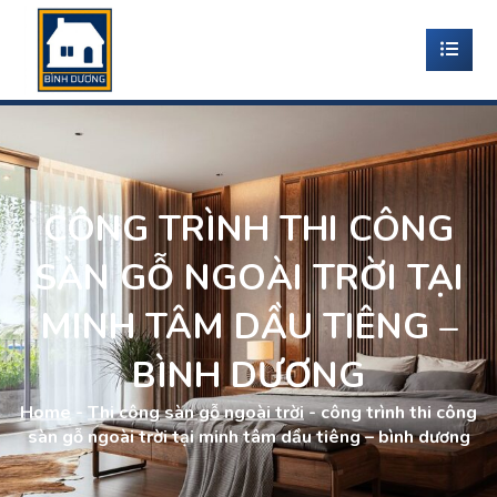
CÔNG TRÌNH THI CÔNG
SÀN GỖ NGOÀI TRỜI TẠI
MINH TÂM DẦU TIÊNG –
BÌNH DƯƠNG
Home
-
Thi công sàn gỗ ngoài trời
-
công trình thi công
sàn gỗ ngoài trời tại minh tâm dầu tiêng – bình dương