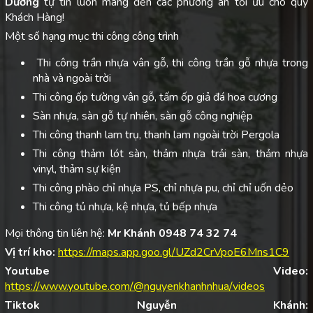
Dương
tự tin luôn mang đến các phương án tối ưu cho quý
Khách Hàng!
Một số hạng mục thi công công trình
Thi công trần nhựa vân gỗ, thi công trần gỗ nhựa trong
nhà và ngoài trời
Thi công ốp tường vân gỗ, tấm ốp giả đá hoa cương
Sàn nhựa, sàn gỗ tự nhiên, sàn gỗ công nghiệp
Thi công thanh lam trụ, thanh lam ngoài trời Pergola
Thi công thảm lót sàn, thảm nhựa trải sàn, thảm nhựa
vinyl, thảm sự kiện
Thi công phào chỉ nhựa PS, chỉ nhựa pu, chỉ chỉ uốn dẻo
Thi công tủ nhựa, kệ nhựa, tủ bếp nhựa
Mọi thông tin liên hệ:
Mr Khánh 0948 74 32 74
Vị trí kho:
https://maps.app.goo.gl/UZd2CrVpoE6Mns1C9
Youtube Video:
https://www.youtube.com/@nguyenkhanhnhua/videos
Tiktok Nguyễn Khánh: