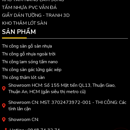
TẤM NHỰA PVC VÂN ĐÁ
GIẤY DÁN TƯỜNG - TRANH 3D
KHO THẢM LÓT SÀN
SẢN PHẨM
Thi công sàn gỗ sàn nhựa
Thi công gỗ nhựa ngoài trời
Thi công lam sóng tấm nano
Thi công sàn gác lửng gác xép
Thi công thảm lót sàn
Showroom HCM: Số 155 Mặt tiền QL13, Thuận Giao,
Thuận An, HCM (gần siêu thị metro cũ)
Showroom CN: MST: 3702473972-001 - THI CÔNG: Các
tỉnh lân cận
Showroom CN: