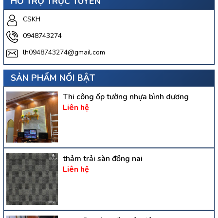
HỖ TRỢ TRỰC TUYẾN
CSKH
0948743274
lh0948743274@gmail.com
SẢN PHẨM NỔI BẬT
Thi công ốp tường nhựa bình dương
Liên hệ
thảm trải sàn đồng nai
Liên hệ