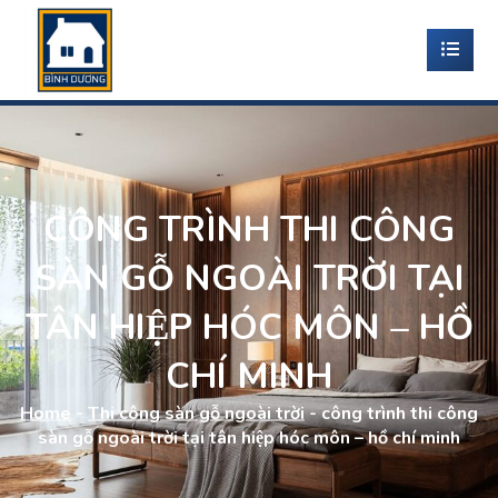
CÔNG TRÌNH THI CÔNG
SÀN GỖ NGOÀI TRỜI TẠI
TÂN HIỆP HÓC MÔN – HỒ
CHÍ MINH
Home
-
Thi công sàn gỗ ngoài trời
-
công trình thi công
sàn gỗ ngoài trời tại tân hiệp hóc môn – hồ chí minh