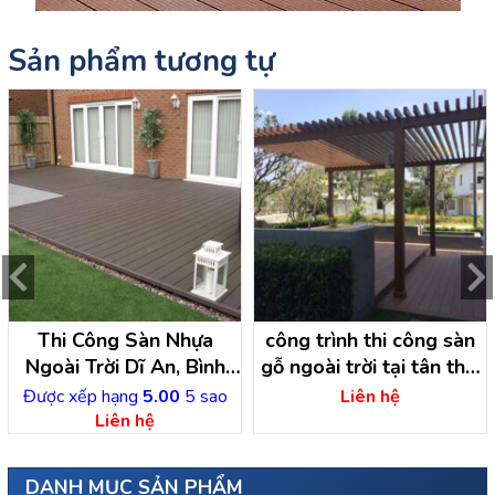
Sản phẩm tương tự
Thi Công Sàn Nhựa
công trình thi công sàn
Ngoài Trời Dĩ An, Bình
gỗ ngoài trời tại tân thới
Dương
nhị hóc môn- hồ chí minh
Được xếp hạng
5.00
5 sao
Liên hệ
Liên hệ
DANH MỤC SẢN PHẨM