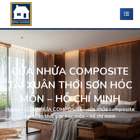
CỬA NHỬA COMPOSITE
TẠI XUÂN THỚI SƠN HÓC
MÔN – HỒ CHÍ MINH
Home
-
CỬA NHỰA COMPOSITE
-
cửa nhửa composite
tại xuân thới sơn hóc môn – hồ chí minh