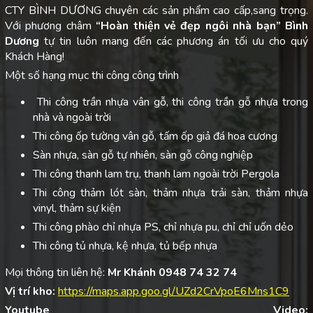
CTY BÌNH DƯƠNG chuyên các sản phẩm cao cấp,sang trọng.
Với phương châm
“Hoàn thiện vẻ đẹp ngôi nhà bạn”
Bình
Dương
tự tin luôn mang đến các phương án tối ưu cho quý
Khách Hàng!
Một số hạng mục thi công công trình
Thi công trần nhựa vân gỗ, thi công trần gỗ nhựa trong
nhà và ngoài trời
Thi công ốp tường vân gỗ, tấm ốp giả đá hoa cương
Sàn nhựa, sàn gỗ tự nhiên, sàn gỗ công nghiệp
Thi công thanh lam trụ, thanh lam ngoài trời Pergola
Thi công thảm lót sàn, thảm nhựa trải sàn, thảm nhựa
vinyl, thảm sự kiện
Thi công phào chỉ nhựa PS, chỉ nhựa pu, chỉ chỉ uốn dẻo
Thi công tủ nhựa, kệ nhựa, tủ bếp nhựa
Mọi thông tin liên hệ:
Mr Khánh 0948 74 32 74
Vị trí kho:
https://maps.app.goo.gl/UZd2CrVpoE6Mns1C9
Youtube Video: