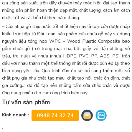
gia công sản xuất trên dây chuyền máy móc hiện đại tạo thành
những sản phẩm hoàn thiện đẹp mắt, chất lượng, cách âm cách
nhiệt tốt và rất bền bỉ theo năm tháng.
– Cửa nhựa gỗ chịu nước tốt nhất hiện nay là loại cửa được nhập
khẩu trực tiếp từ Đài Loan, sản phẩm cửa nhựa gỗ này sử dụng
nguyên liệu tổng hợp WPC – Wood Plastic Composite bao
gồm nhựa gỗ ( có trong mạt cưa, bột giấy, vỏ đậu phộng, vỏ
trấu, tre, nứa) và nhựa (nhựa HDPE, PVC, PP, ABS, PS) trộn
đều với nhau thành một thể thống nhất rồi được đùn ép lại theo
hình dạng yêu cầu. Quá trình đùn ép sẽ bổ sung thêm một số
chất phụ gia như chất tạo màu, chất tạo nổi, chất ổn định, chất
gia cường… do đó tạo nên những tấm cửa chắc chắn và được
ứng dụng nhiều cho các công trình hiện nay
Tư vấn sản phẩm
Kinh doanh :
0948 74 32 74