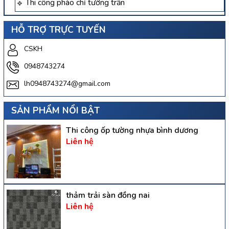
Thi công phào chỉ tường trần
HỖ TRỢ TRỰC TUYẾN
CSKH
0948743274
lh0948743274@gmail.com
SẢN PHẨM NỔI BẬT
Thi công ốp tường nhựa bình dương
Liên hệ
thảm trải sàn đồng nai
Liên hệ