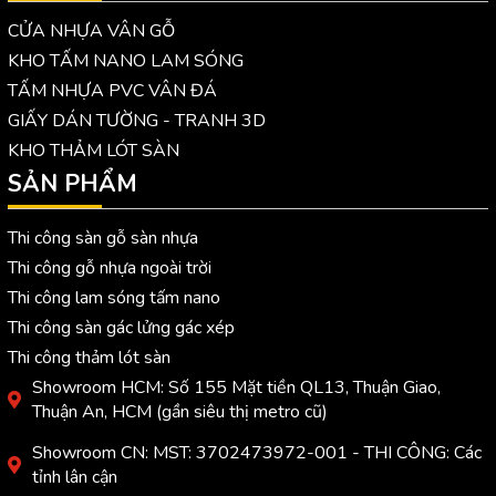
CỬA NHỰA VÂN GỖ
KHO TẤM NANO LAM SÓNG
TẤM NHỰA PVC VÂN ĐÁ
GIẤY DÁN TƯỜNG - TRANH 3D
KHO THẢM LÓT SÀN
SẢN PHẨM
Thi công sàn gỗ sàn nhựa
Thi công gỗ nhựa ngoài trời
Thi công lam sóng tấm nano
Thi công sàn gác lửng gác xép
Thi công thảm lót sàn
Showroom HCM: Số 155 Mặt tiền QL13, Thuận Giao,
Thuận An, HCM (gần siêu thị metro cũ)
Showroom CN: MST: 3702473972-001 - THI CÔNG: Các
tỉnh lân cận