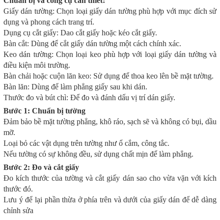
Chuẩn bị và công cụ cần thiết:
Giấy dán tường: Chọn loại giấy dán tường phù hợp với mục đích sử
dụng và phong cách trang trí.
Dụng cụ cắt giấy: Dao cắt giấy hoặc kéo cắt giấy.
Bàn cắt: Dùng để cắt giấy dán tường một cách chính xác.
Keo dán tường: Chọn loại keo phù hợp với loại giấy dán tường và
điều kiện môi trường.
Bàn chải hoặc cuộn lăn keo: Sử dụng để thoa keo lên bề mặt tường.
Bàn lăn: Dùng để làm phẳng giấy sau khi dán.
Thước đo và bút chì: Để đo và đánh dấu vị trí dán giấy.
Bước 1: Chuẩn bị tường
Đảm bảo bề mặt tường phẳng, khô ráo, sạch sẽ và không có bụi, dầu
mỡ.
Loại bỏ các vật dụng trên tường như ổ cắm, công tắc.
Nếu tường có sự không đều, sử dụng chất mịn để làm phẳng.
Bước 2: Đo và cắt giấy
Đo kích thước của tường và cắt giấy dán sao cho vừa vặn với kích
thước đó.
Lưu ý để lại phần thừa ở phía trên và dưới của giấy dán để dễ dàng
chỉnh sửa