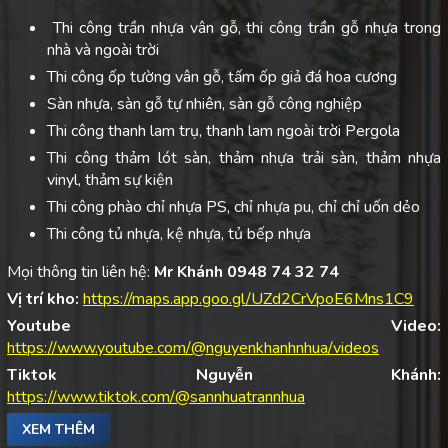
Thi công trần nhựa vân gỗ, thi công trần gỗ nhựa trong
nhà và ngoài trời
Thi công ốp tường vân gỗ, tấm ốp giả đá hoa cương
Sàn nhựa, sàn gỗ tự nhiên, sàn gỗ công nghiệp
Thi công thanh lam trụ, thanh lam ngoài trời Pergola
Thi công thảm lót sàn, thảm nhựa trải sàn, thảm nhựa
vinyl, thảm sự kiện
Thi công phào chỉ nhựa PS, chỉ nhựa pu, chỉ chỉ uốn dẻo
Thi công tủ nhựa, kệ nhựa, tủ bếp nhựa
Mọi thông tin liên hệ:
Mr Khánh 0948 74 32 74
Vị trí kho:
https://maps.app.goo.gl/UZd2CrVpoE6Mns1C9
Youtube Video:
https://www.youtube.com/@nguyenkhanhnhua/videos
Tiktok Nguyễn Khánh:
https://www.tiktok.com/@sannhuatrannhua
XEM THÊM