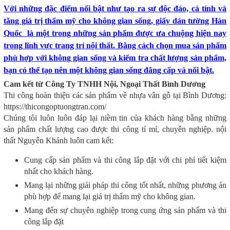
Với những đặc điểm nổi bật như tạo ra sự độc đáo, cá tính và
tăng giá trị thẩm mỹ cho không gian sống, giấy dán tường Hàn
Quốc là một trong những sản phẩm được ưa chuộng hiện nay
trong lĩnh vực trang trí nội thất. Bằng cách chọn mua sản phẩm
phù hợp với không gian sống và kiểm tra chất lượng sản phẩm,
bạn có thể tạo nên một không gian sống đẳng cấp và nổi bật.
Cam kết từ Công Ty TNHH Nội, Ngoại Thất Bình Dương
Thi công hoàn thiện các sản phẩm về nhựa vân gỗ tại Bình Dương:
https://thicongoptuongtran.com/
Chúng tôi luôn luôn đáp lại niềm tin của khách hàng bằng những
sản phẩm chất lượng cao được thi công tỉ mỉ, chuyên nghiệp. nội
thất Nguyễn Khánh luôn cam kết:
Cung cấp sản phẩm và thi công lắp đặt với chi phí tiết kiệm
nhất cho khách hàng.
Mang lại những giải pháp thi công tốt nhất, những phương án
phù hợp để mang lại giá trị thẩm mỹ cho không gian.
Mang đến sự chuyên nghiệp trong cung ứng sản phẩm và thi
công lắp đặt