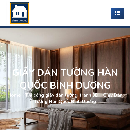
GIẤY DÁN TƯỜNG HÀN
QUỐC BÌNH DƯƠNG
Home
-
Thi công giấy dán tường-tranh 3D
-
Giấy Dán
Tường Hàn Quốc Bình Dương