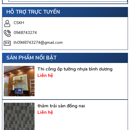
HỖ TRỢ TRỰC TUYẾN
CSKH
0948743274
lh0948743274@gmail.com
SẢN PHẨM NỔI BẬT
Thi công ốp tường nhựa bình dương
Liên hệ
thảm trải sàn đồng nai
Liên hệ