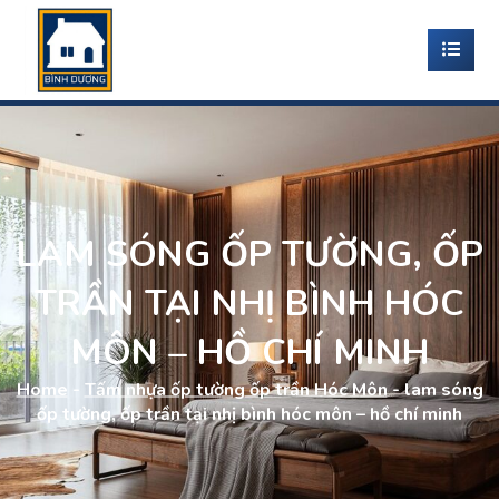
LAM SÓNG ỐP TƯỜNG, ỐP
TRẦN TẠI NHỊ BÌNH HÓC
MÔN – HỒ CHÍ MINH
Home
-
Tấm nhựa ốp tường ốp trần Hóc Môn
-
lam sóng
ốp tường, ốp trần tại nhị bình hóc môn – hồ chí minh