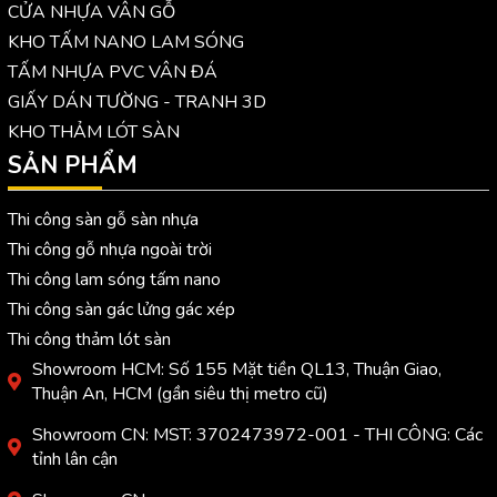
CỬA NHỰA VÂN GỖ
KHO TẤM NANO LAM SÓNG
TẤM NHỰA PVC VÂN ĐÁ
GIẤY DÁN TƯỜNG - TRANH 3D
KHO THẢM LÓT SÀN
SẢN PHẨM
Thi công sàn gỗ sàn nhựa
Thi công gỗ nhựa ngoài trời
Thi công lam sóng tấm nano
Thi công sàn gác lửng gác xép
Thi công thảm lót sàn
Showroom HCM: Số 155 Mặt tiền QL13, Thuận Giao,
Thuận An, HCM (gần siêu thị metro cũ)
Showroom CN: MST: 3702473972-001 - THI CÔNG: Các
tỉnh lân cận