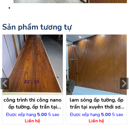
Sản phẩm tương tự
công trình thi công nano
lam sóng ốp tường, ốp
ốp tường, ốp trần tại
trần tại xuyên thới sơn
đông thạnh hóc môn
hóc môn- hồ chí minh
Được xếp hạng
5.00
5 sao
Được xếp hạng
5.00
5 sao
Liên hệ
Liên hệ