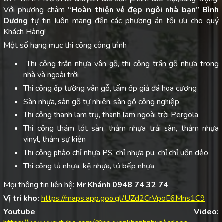
Với phương châm
“Hoàn thiện vẻ đẹp ngôi nhà bạn”
Bình
Dương
tự tin luôn mang đến các phương án tối ưu cho quý
Khách Hàng!
Một số hạng mục thi công công trình
Thi công trần nhựa vân gỗ, thi công trần gỗ nhựa trong
nhà và ngoài trời
Thi công ốp tường vân gỗ, tấm ốp giả đá hoa cương
Sàn nhựa, sàn gỗ tự nhiên, sàn gỗ công nghiệp
Thi công thanh lam trụ, thanh lam ngoài trời Pergola
Thi công thảm lót sàn, thảm nhựa trải sàn, thảm nhựa
vinyl, thảm sự kiện
Thi công phào chỉ nhựa PS, chỉ nhựa pu, chỉ chỉ uốn dẻo
Thi công tủ nhựa, kệ nhựa, tủ bếp nhựa
Mọi thông tin liên hệ:
Mr Khánh 0948 74 32 74
Vị trí kho:
https://maps.app.goo.gl/UZd2CrVpoE6Mns1C9
Youtube Video: