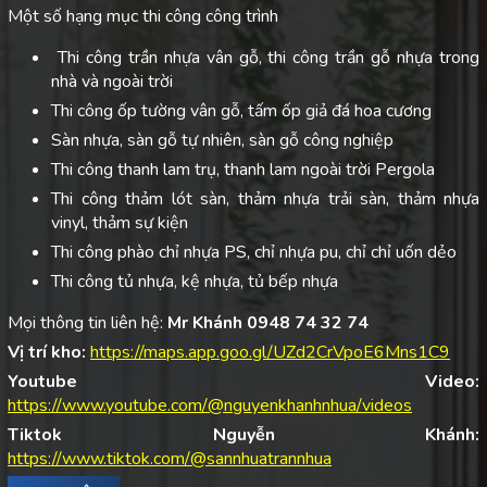
Một số hạng mục thi công công trình
Thi công trần nhựa vân gỗ, thi công trần gỗ nhựa trong
nhà và ngoài trời
Thi công ốp tường vân gỗ, tấm ốp giả đá hoa cương
Sàn nhựa, sàn gỗ tự nhiên, sàn gỗ công nghiệp
Thi công thanh lam trụ, thanh lam ngoài trời Pergola
Thi công thảm lót sàn, thảm nhựa trải sàn, thảm nhựa
vinyl, thảm sự kiện
Thi công phào chỉ nhựa PS, chỉ nhựa pu, chỉ chỉ uốn dẻo
Thi công tủ nhựa, kệ nhựa, tủ bếp nhựa
Mọi thông tin liên hệ:
Mr Khánh 0948 74 32 74
Vị trí kho:
https://maps.app.goo.gl/UZd2CrVpoE6Mns1C9
Youtube Video:
https://www.youtube.com/@nguyenkhanhnhua/videos
Tiktok Nguyễn Khánh:
https://www.tiktok.com/@sannhuatrannhua