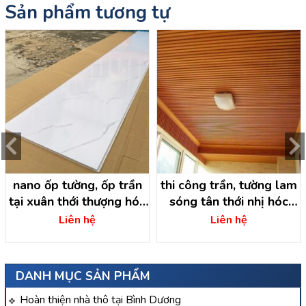
Sản phẩm tương tự
nano ốp tường, ốp trần
thi công trần, tường lam
tại xuân thới thượng hóc
sóng tân thới nhị hóc
môn – hồ chí minh
môn -hồ chí minh
Liên hệ
Liên hệ
DANH MỤC SẢN PHẨM
Hoàn thiện nhà thô tại Bình Dương