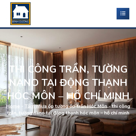
THI CÔNG TRẦN, TƯỜNG
NANO TẠI ĐỘNG THẠNH
HÓC MÔN – HỒ CHÍ MINH
Home
-
Tấm nhựa ốp tường ốp trần Hóc Môn
-
thi công
trần, tường nano tại động thạnh hóc môn – hồ chí minh