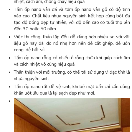
nhiệt, cách âm, chống cháy hiệu quả.
Tấm ốp nano vân đá và tấm ốp nano vân gỗ có độ tinh
xảo cao. Chất liệu nhựa nguyên sinh kết hợp cùng bột đá
tạo độ bóng đẹp tự nhiên, với độ bền cao có tuổi thọ lên
đến 30 hoặc 50 năm.
Việc thi công, tháo lắp đều dễ dàng hơn nhiều so với vật
liệu gỗ hay đá, do nó nhẹ hơn nên dễ cắt ghép, dễ uốn
cong, dễ bắt vít.
Tấm ốp nano rỗng có nhiều ô rỗng chứa khí giúp cách âm
và cách nhiệt vô cùng hiệu quả.
Thân thiện với môi trường, có thể tái sử dụng vì đặc tính là
nhựa nguyên sinh.
Tấm ốp nano rất dễ vệ sinh, khi bề mặt bẩn chỉ cần dùng
khăn ướt lâu qua là lại sạch đẹp như mới.