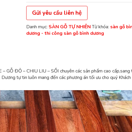
Gửi yêu cầu liên hệ
Danh mục:
SÀN GỖ TỰ NHIÊN
Từ khóa:
sàn gỗ bì
dương - thi công sàn gỗ bình dương
Ỗ ĐỎ – CHIU LIU – SỒI chuyên các sản phẩm cao cấp,sang t
 Dương tự tin luôn mang đến các phương án tối ưu cho quý Khách