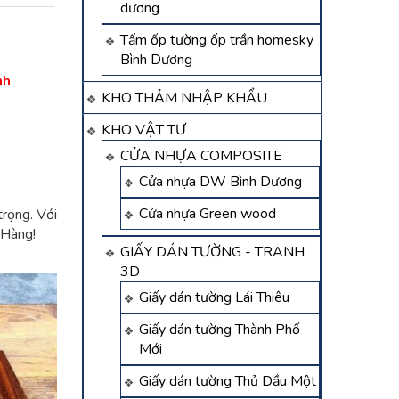
dương
Tấm ốp tường ốp trần homesky
Bình Dương
nh
KHO THẢM NHẬP KHẨU
KHO VẬT TƯ
CỬA NHỰA COMPOSITE
Cửa nhựa DW Bình Dương
Cửa nhựa Green wood
rọng. Với
 Hàng!
GIẤY DÁN TƯỜNG - TRANH
3D
Giấy dán tường Lái Thiêu
Giấy dán tường Thành Phố
Mới
Giấy dán tường Thủ Dầu Một