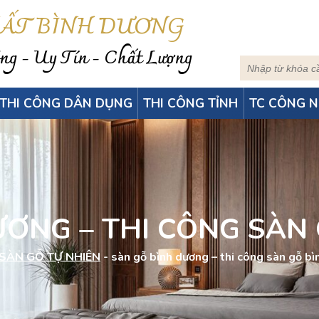
HẤT BÌNH DƯƠNG
g - Uy Tín - Chất Lượng
THI CÔNG DÂN DỤNG
THI CÔNG TỈNH
TC CÔNG N
ƯƠNG – THI CÔNG SÀN
SÀN GỖ TỰ NHIÊN
-
sàn gỗ bình dương – thi công sàn gỗ b