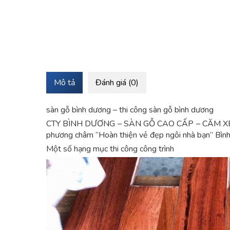
Mô tả
Đánh giá (0)
sàn gỗ bình dương – thi công sàn gỗ bình dương
CTY BÌNH DƯƠNG – SÀN GỖ CAO CẤP – CĂM XE – G
phương châm “Hoàn thiện vẻ đẹp ngôi nhà bạn” Bình
Một số hạng mục thi công công trình