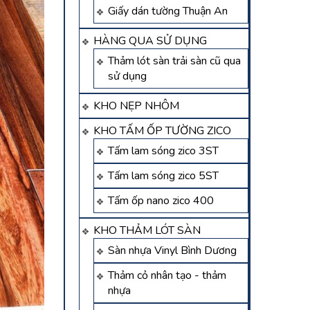
Giấy dán tường Thuận An
HÀNG QUA SỬ DỤNG
Thảm lót sàn trải sàn cũ qua
sử dụng
KHO NẸP NHÔM
KHO TẤM ỐP TƯỜNG ZICO
Tấm lam sóng zico 3ST
Tấm lam sóng zico 5ST
Tấm ốp nano zico 400
KHO THẢM LÓT SÀN
Sàn nhựa Vinyl Bình Dương
Thảm cỏ nhân tạo - thảm
nhựa