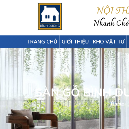
NỘI T
Nhanh Chón
TRANG CHỦ
GIỚI THIỆU
KHO VẬT TƯ
SÀN GỖ BÌNH D
Home
-