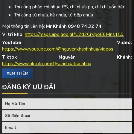
Thi công phào chỉ nhựa PS, chỉ nhựa pu, chỉ chỉ uốn dẻo
Thi công tủ nhựa, kệ nhựa, tủ bếp nhựa
Mọi thông tin liên hệ:
Mr Khánh 0948 74 32 74
Vị trí kho:
https://maps.app.goo.gl/UZd2CrVpoE6Mns1C9
Youtube Video:
https://www.youtube.com/@nguyenkhanhnhua/videos
Tiktok Nguyễn Khánh:
https://www.tiktok.com/@sannhuatrannhua
XEM THÊM
ĐĂNG KÝ ƯU ĐÃI