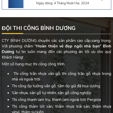
Ngày đăng: 4 Tháng Mười Hai, 2024
ĐỘI THI CÔNG BÌNH DƯƠNG
CTY BÌNH DƯƠNG chuyên các sản phẩm cao cấp,sang trọng.
Với phương châm
“Hoàn thiện vẻ đẹp ngôi nhà bạn”
Bình
Dương
tự tin luôn mang đến các phương án tối ưu cho quý
Khách Hàng!
Một số hạng mục thi công công trình
Thi công trần nhựa vân gỗ, thi công trần gỗ nhựa trong
nhà và ngoài trời
Thi công ốp tường vân gỗ, tấm ốp giả đá hoa cương
Sàn nhựa, sàn gỗ tự nhiên, sàn gỗ công nghiệp
Thi công thanh lam trụ, thanh lam ngoài trời Pergola
Thi công thảm lót sàn, thảm nhựa trải sàn, thảm nhựa
vinyl, thảm sự kiện