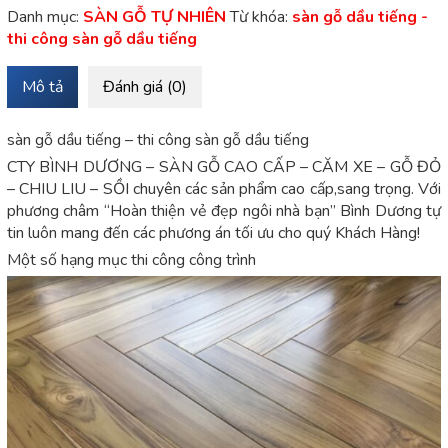
Danh mục:
SÀN GỖ TỰ NHIÊN
Từ khóa:
sàn gỗ dầu tiếng -
thi công sàn gỗ dầu tiếng
Mô tả
Đánh giá (0)
sàn gỗ dầu tiếng – thi công sàn gỗ dầu tiếng
CTY BÌNH DƯƠNG – SÀN GỖ CAO CẤP – CĂM XE – GỖ ĐỎ
– CHIU LIU – SỒI chuyên các sản phẩm cao cấp,sang trọng. Với
phương châm “Hoàn thiện vẻ đẹp ngôi nhà bạn” Bình Dương tự
tin luôn mang đến các phương án tối ưu cho quý Khách Hàng!
Một số hạng mục thi công công trình