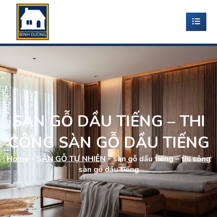
SÀN GỖ DẦU TIẾNG – THI
CÔNG SÀN GỖ DẦU TIẾNG
Home
-
SÀN GỖ TỰ NHIÊN
-
sàn gỗ dầu tiếng – thi công
sàn gỗ dầu tiếng