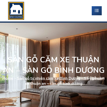
SÀN GỖ CĂM XE THUẬN
AN – SÀN GỖ BÌNH DƯƠNG
Home
-
Sàn gỗ tự nhiên căm xe Bình Dương
-
Sàn gỗ căm
xe thuận an – sàn gỗ bình dương