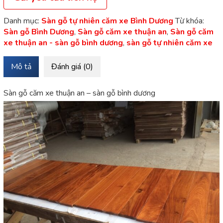
Danh mục:
Sàn gỗ tự nhiên căm xe Bình Dương
Từ khóa:
Sàn gỗ Bình Dương
,
Sàn gỗ căm xe thuận an
,
Sàn gỗ căm
xe thuận an - sàn gỗ bình dương
,
sàn gỗ tự nhiên căm xe
Mô tả
Đánh giá (0)
Sàn gỗ căm xe thuận an – sàn gỗ bình dương