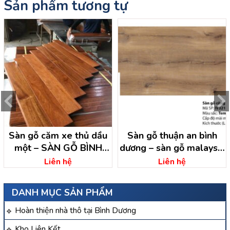
Sản phẩm tương tự
Sàn gỗ căm xe thủ dầu
Sàn gỗ thuận an bình
một – SÀN GỖ BÌNH
dương – sàn gỗ malaysia
DƯƠNG
thuận an
Liên hệ
Liên hệ
DANH MỤC SẢN PHẨM
Hoàn thiện nhà thô tại Bình Dương
Kho Liên Kết