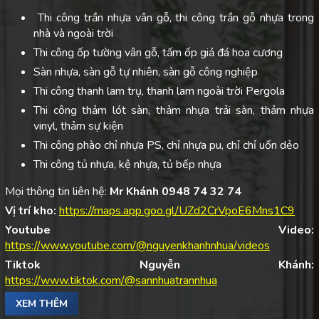
Thi công trần nhựa vân gỗ, thi công trần gỗ nhựa trong
nhà và ngoài trời
Thi công ốp tường vân gỗ, tấm ốp giả đá hoa cương
Sàn nhựa, sàn gỗ tự nhiên, sàn gỗ công nghiệp
Thi công thanh lam trụ, thanh lam ngoài trời Pergola
Thi công thảm lót sàn, thảm nhựa trải sàn, thảm nhựa
vinyl, thảm sự kiện
Thi công phào chỉ nhựa PS, chỉ nhựa pu, chỉ chỉ uốn dẻo
Thi công tủ nhựa, kệ nhựa, tủ bếp nhựa
Mọi thông tin liên hệ:
Mr Khánh 0948 74 32 74
Vị trí kho:
https://maps.app.goo.gl/UZd2CrVpoE6Mns1C9
Youtube Video:
https://www.youtube.com/@nguyenkhanhnhua/videos
Tiktok Nguyễn Khánh:
https://www.tiktok.com/@sannhuatrannhua
XEM THÊM