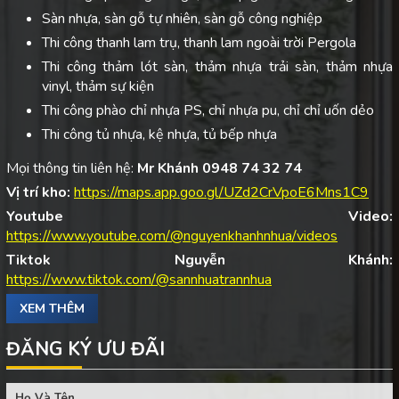
Sàn nhựa, sàn gỗ tự nhiên, sàn gỗ công nghiệp
Thi công thanh lam trụ, thanh lam ngoài trời Pergola
Thi công thảm lót sàn, thảm nhựa trải sàn, thảm nhựa
vinyl, thảm sự kiện
Thi công phào chỉ nhựa PS, chỉ nhựa pu, chỉ chỉ uốn dẻo
Thi công tủ nhựa, kệ nhựa, tủ bếp nhựa
Mọi thông tin liên hệ:
Mr Khánh 0948 74 32 74
Vị trí kho:
https://maps.app.goo.gl/UZd2CrVpoE6Mns1C9
Youtube Video:
https://www.youtube.com/@nguyenkhanhnhua/videos
Tiktok Nguyễn Khánh:
https://www.tiktok.com/@sannhuatrannhua
XEM THÊM
ĐĂNG KÝ ƯU ĐÃI