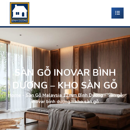
SÀN GỖ INOVAR BÌNH
DƯƠNG – KHO SÀN GỖ
Home
-
Sàn Gỗ Malaysia 12mm Bình Dương
-
Sàn gỗ
inovar bình dương – kho sàn gỗ