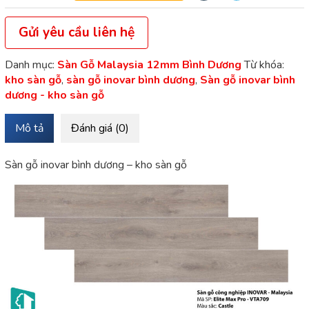
Gửi yêu cầu liên hệ
Danh mục:
Sàn Gỗ Malaysia 12mm Bình Dương
Từ khóa:
kho sàn gỗ
,
sàn gỗ inovar bình dương
,
Sàn gỗ inovar bình
dương - kho sàn gỗ
Mô tả
Đánh giá (0)
Sàn gỗ inovar bình dương – kho sàn gỗ