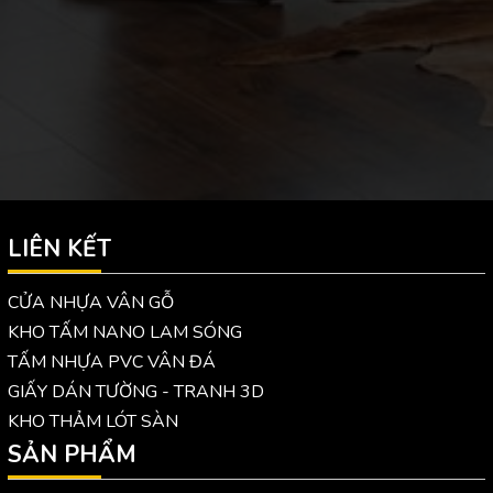
LIÊN KẾT
CỬA NHỰA VÂN GỖ
KHO TẤM NANO LAM SÓNG
TẤM NHỰA PVC VÂN ĐÁ
GIẤY DÁN TƯỜNG - TRANH 3D
KHO THẢM LÓT SÀN
SẢN PHẨM