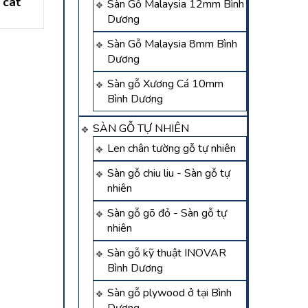
 cát
sàn gỗ bình dương
gỗ malaysia tân
Sàn Gỗ Malaysia 12mm Bình
Dương
Liên hệ
Liên hệ
Sàn Gỗ Malaysia 8mm Bình
Dương
Sàn gỗ Xương Cá 10mm
Bình Dương
SÀN GỖ TỰ NHIÊN
Len chân tường gỗ tự nhiên
Sàn gỗ chiu liu - Sàn gỗ tự
nhiên
Sàn gỗ gõ đỏ - Sàn gỗ tự
nhiên
Sàn gỗ kỹ thuật INOVAR
Bình Dương
Sàn gỗ plywood ở tại Bình