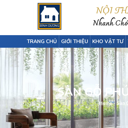
NỘI T
Nhanh Chón
TRANG CHỦ
GIỚI THIỆU
KHO VẬT TƯ
SÀN GỖ PHÚ
Home
-
Sàn 