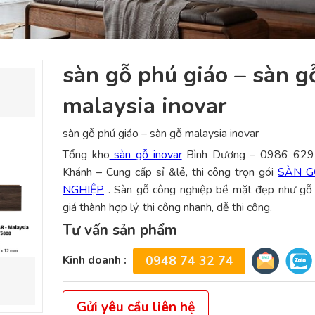
sàn gỗ phú giáo – sàn g
malaysia inovar
sàn gỗ phú giáo – sàn gỗ malaysia inovar
Tổng kho
sàn gỗ inovar
Bình Dương – 0986 629
Khánh – Cung cấp sỉ &lẻ, thi công trọn gói
SÀN G
NGHIỆP
. Sàn gỗ công nghiệp bề mặt đẹp như gỗ 
giá thành hợp lý, thi công nhanh, dễ thi công.
Tư vấn sản phẩm
Kinh doanh :
0948 74 32 74
Gửi yêu cầu liên hệ