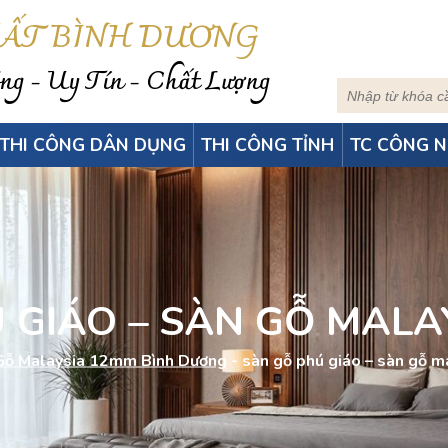
HẤT BÌNH DƯƠNG
g - Uy Tín - Chất Lượng
THI CÔNG DÂN DỤNG
THI CÔNG TỈNH
TC CÔNG N
 GIÁO – SÀN GỖ MALA
Gỗ Malaysia 12mm Bình Dương
-
sàn gỗ phú giáo – sàn gỗ m