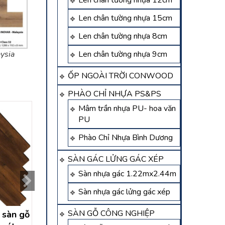
Len chân tường nhựa 12cm
Len chân tường nhựa 15cm
Len chân tường nhựa 8cm
Len chân tường nhựa 9cm
ysia
ỐP NGOÀI TRỜI CONWOOD
PHÀO CHỈ NHỰA PS&PS
Mâm trần nhựa PU- hoa văn
PU
Phào Chỉ Nhựa Bình Dương
SÀN GÁC LỬNG GÁC XÉP
Sàn nhựa gác 1.22mx2.44m
Sàn nhựa gác lửng gác xép
SÀN GỖ CÔNG NGHIỆP
 sàn gỗ
Sàn gỗ sồi thủ dầu một –
Sàn gỗ tân uyên 