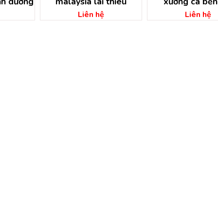
nh dương
malaysia lái thiêu
xương cá bến
Liên hệ
Liên hệ