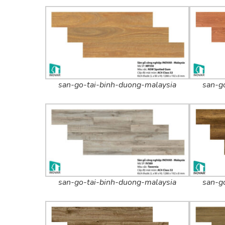
san-go-tai-binh-duong-malaysia
san-g
san-go-tai-binh-duong-malaysia
san-g