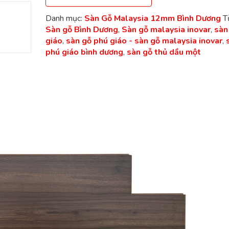
Danh mục:
Sàn Gỗ Malaysia 12mm Bình Dương
T
Sàn gỗ Bình Dương
,
Sàn gỗ malaysia inovar
,
sàn
giáo
,
sàn gỗ phú giáo - sàn gỗ malaysia inovar
,
phú giáo bình dương
,
sàn gỗ thủ dầu một