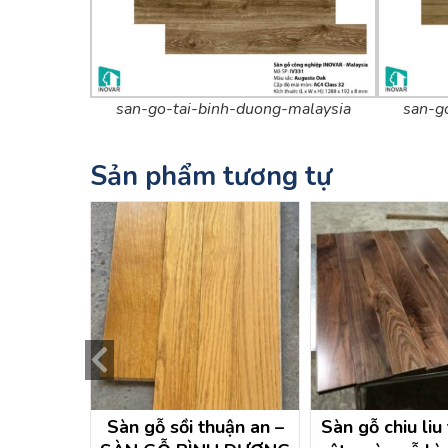
san-go-tai-binh-duong-malaysia
san-g
Sản phẩm tương tự
ầu một –
Sàn gỗ sồi thuận an –
Sàn gỗ chiu liu