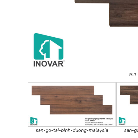
san-
san-go-tai-binh-duong-malaysia
san-g