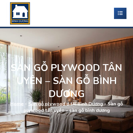
SÀN GỖ PLYWOOD TÂN
UYÊN – SÀN GỖ BÌNH
DƯƠNG
Home
-
Sàn gỗ plywood ở tại Bình Dương
-
Sàn gỗ
plywood tân uyên – sàn gỗ bình dương