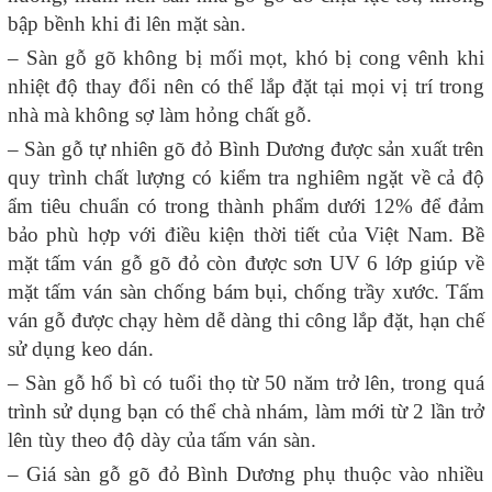
bập bềnh khi đi lên mặt sàn.
– Sàn gỗ gõ không bị mối mọt, khó bị cong vênh khi
nhiệt độ thay đổi nên có thể lắp đặt tại mọi vị trí trong
nhà mà không sợ làm hỏng chất gỗ.
– Sàn gỗ tự nhiên gõ đỏ Bình Dương được sản xuất trên
quy trình chất lượng có kiểm tra nghiêm ngặt về cả độ
ẩm tiêu chuẩn có trong thành phẩm dưới 12% để đảm
bảo phù hợp với điều kiện thời tiết của Việt Nam. Bề
mặt tấm ván gỗ gõ đỏ còn được sơn UV 6 lớp giúp về
mặt tấm ván sàn chống bám bụi, chống trầy xước. Tấm
ván gỗ được chạy hèm dễ dàng thi công lắp đặt, hạn chế
sử dụng keo dán.
– Sàn gỗ hổ bì có tuổi thọ từ 50 năm trở lên, trong quá
trình sử dụng bạn có thể chà nhám, làm mới từ 2 lần trở
lên tùy theo độ dày của tấm ván sàn.
– Giá sàn gỗ gõ đỏ Bình Dương phụ thuộc vào nhiều