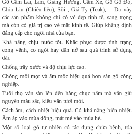
Gỗ Cẩm Lai, Lim, Giáng Hương, Căm Xe, Gỗ Gõ Đỏ,
Chiu Liu (Chiêu liêu), Sồi , Giá Tỵ (Teak),… Do vậy
các sản phẩm không chỉ có vẻ đẹp tinh tế, sang trọng
mà còn có giá trị cao về mặt kinh tế. Giúp khẳng định
đẳng cấp cho ngôi nhà của bạn.
Khả năng chịu nước tốt. Khắc phục được tình trạng
cong vênh, co ngót hay dãn nở sau quá trình sử dụng
dài.
Chống trầy xước và độ chịu lực cao.
Chống mối mọt và ẩm mốc hiệu quả hơn sàn gỗ công
nghiệp.
Tuổi thọ ván sàn lên đến hàng chục năm mà vẫn giữ
nguyên màu sắc, kiểu vân tươi mới.
Cách âm, cách nhiệt hiệu quả. Có khả năng biến nhiệt.
Ấm áp vào mùa đông, mát mẻ vào mùa hè.
Một số loại gỗ tự nhiên có tác dụng chữa bệnh, tỏa