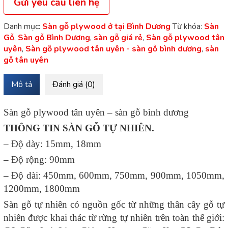
Gửi yêu cầu liên hệ
Danh mục:
Sàn gỗ plywood ở tại Bình Dương
Từ khóa:
Sàn
Gỗ
,
Sàn gỗ Bình Dương
,
sàn gỗ giá rẻ
,
Sàn gỗ plywood tân
uyên
,
Sàn gỗ plywood tân uyên - sàn gỗ bình dương
,
sàn
gỗ tân uyên
Mô tả
Đánh giá (0)
Sàn gỗ plywood tân uyên – sàn gỗ bình dương
THÔNG TIN SÀN GỖ TỰ NHIÊN.
– Độ dày: 15mm, 18mm
– Độ rộng: 90mm
– Độ dài: 450mm, 600mm, 750mm, 900mm, 1050mm,
1200mm, 1800mm
Sàn gỗ tự nhiên có nguồn gốc từ những thân cây gỗ tự
nhiên được khai thác từ rừng tự nhiên trên toàn thế giới: