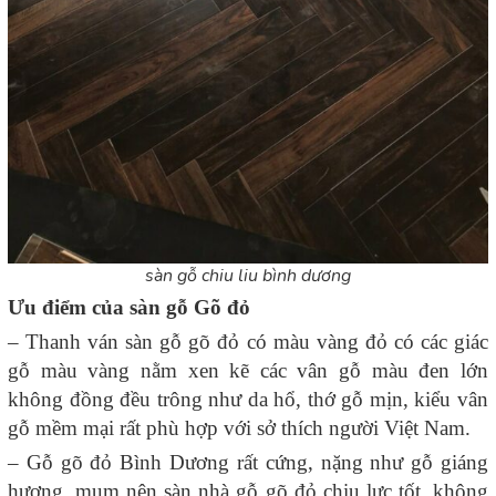
sàn gỗ chiu liu bình dương
Ưu điểm của sàn gỗ Gõ đỏ
– Thanh ván sàn gỗ gõ đỏ có màu vàng đỏ có các giác
gỗ màu vàng nằm xen kẽ các vân gỗ màu đen lớn
không đồng đều trông như da hổ, thớ gỗ mịn, kiểu vân
gỗ mềm mại rất phù hợp với sở thích người Việt Nam.
– Gỗ gõ đỏ Bình Dương rất cứng, nặng như gỗ giáng
hương, mum nên sàn nhà gỗ gõ đỏ chịu lực tốt, không