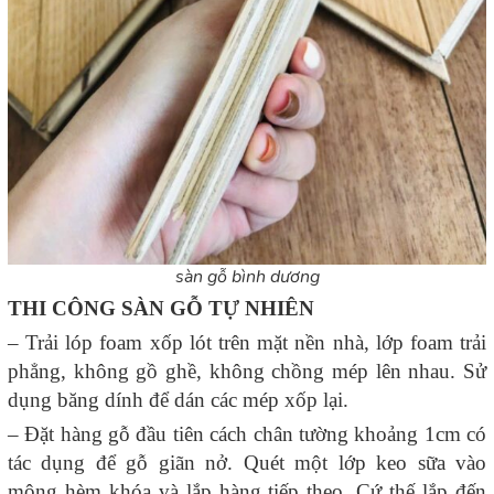
sàn gỗ bình dương
THI CÔNG SÀN GỖ TỰ NHIÊN
– Trải lóp foam xốp lót trên mặt nền nhà, lớp foam trải
phẳng, không gồ ghề, không chồng mép lên nhau. Sử
dụng băng dính để dán các mép xốp lại.
– Đặt hàng gỗ đầu tiên cách chân tường khoảng 1cm có
tác dụng để gỗ giãn nở. Quét một lớp keo sữa vào
mộng hèm khóa và lắp hàng tiếp theo. Cứ thế lắp đến