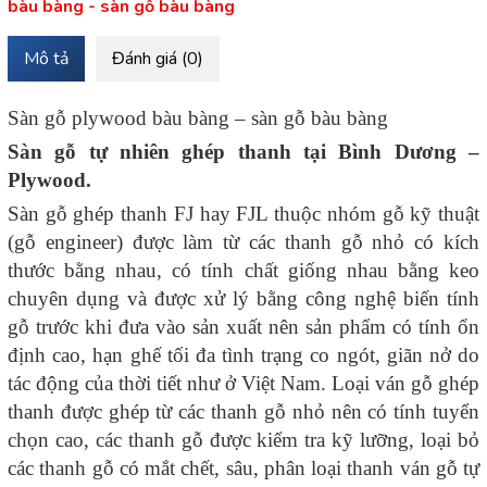
bàu bàng - sàn gỗ bàu bàng
Mô tả
Đánh giá (0)
Sàn gỗ plywood bàu bàng – sàn gỗ bàu bàng
Sàn gỗ tự nhiên ghép thanh tại Bình Dương –
Plywood.
Sàn gỗ ghép thanh FJ hay FJL thuộc nhóm gỗ kỹ thuật
(gỗ engineer) được làm từ các thanh gỗ nhỏ có kích
thước bằng nhau, có tính chất giống nhau bằng keo
chuyên dụng và được xử lý bằng công nghệ biến tính
gỗ trước khi đưa vào sản xuất nên sản phẩm có tính ổn
định cao, hạn ghế tối đa tình trạng co ngót, giãn nở do
tác động của thời tiết như ở Việt Nam. Loại ván gỗ ghép
thanh được ghép từ các thanh gỗ nhỏ nên có tính tuyển
chọn cao, các thanh gỗ được kiểm tra kỹ lưỡng, loại bỏ
các thanh gỗ có mắt chết, sâu, phân loại thanh ván gỗ tự