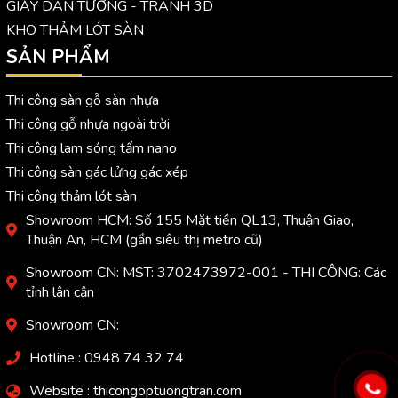
GIẤY DÁN TƯỜNG - TRANH 3D
KHO THẢM LÓT SÀN
SẢN PHẨM
Thi công sàn gỗ sàn nhựa
Thi công gỗ nhựa ngoài trời
Thi công lam sóng tấm nano
Thi công sàn gác lửng gác xép
Thi công thảm lót sàn
Showroom HCM: Số 155 Mặt tiền QL13, Thuận Giao,
Thuận An, HCM (gần siêu thị metro cũ)
Showroom CN: MST: 3702473972-001 - THI CÔNG: Các
tỉnh lân cận
Showroom CN:
Hotline : 0948 74 32 74
Website : thicongoptuongtran.com