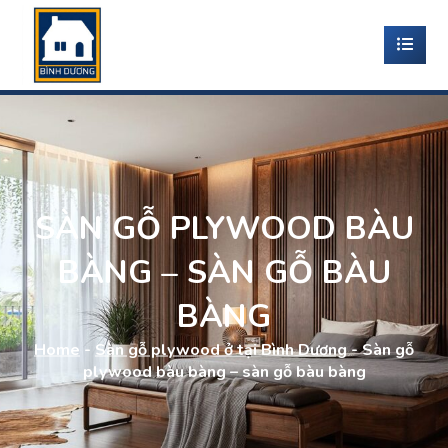
SÀN GỖ PLYWOOD BÀU
BÀNG – SÀN GỖ BÀU
BÀNG
Home
-
Sàn gỗ plywood ở tại Bình Dương
-
Sàn gỗ
plywood bàu bàng – sàn gỗ bàu bàng