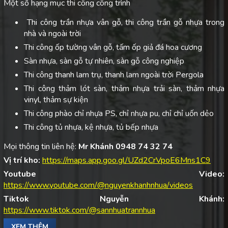
Một số hạng mục thi công công trình
Thi công trần nhựa vân gỗ, thi công trần gỗ nhựa trong
nhà và ngoài trời
Thi công ốp tường vân gỗ, tấm ốp giả đá hoa cương
Sàn nhựa, sàn gỗ tự nhiên, sàn gỗ công nghiệp
Thi công thanh lam trụ, thanh lam ngoài trời Pergola
Thi công thảm lót sàn, thảm nhựa trải sàn, thảm nhựa
vinyl, thảm sự kiện
Thi công phào chỉ nhựa PS, chỉ nhựa pu, chỉ chỉ uốn dẻo
Thi công tủ nhựa, kệ nhựa, tủ bếp nhựa
Mọi thông tin liên hệ:
Mr Khánh 0948 74 32 74
Vị trí kho:
https://maps.app.goo.gl/UZd2CrVpoE6Mns1C9
Youtube Video:
https://www.youtube.com/@nguyenkhanhnhua/videos
Tiktok Nguyễn Khánh:
https://www.tiktok.com/@sannhuatrannhua
XEM THÊM