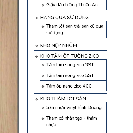
Giấy dán tường Thuận An
HÀNG QUA SỬ DỤNG
Thảm lót sàn trải sàn cũ qua
sử dụng
KHO NẸP NHÔM
KHO TẤM ỐP TƯỜNG ZICO
Tấm lam sóng zico 3ST
Tấm lam sóng zico 5ST
Tấm ốp nano zico 400
KHO THẢM LÓT SÀN
Sàn nhựa Vinyl Bình Dương
Thảm cỏ nhân tạo - thảm
nhựa