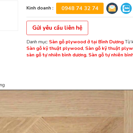
Kinh doanh :
0948 74 32 74
Gửi yêu cầu liên hệ
Danh mục:
Sàn gỗ plywood ở tại Bình Dương
Từ 
Sàn gỗ kỹ thuật plywood
,
Sàn gỗ kỹ thuật ply
sàn gỗ tự nhiên bình dương
,
Sàn gỗ tự nhiên bìn
ơng