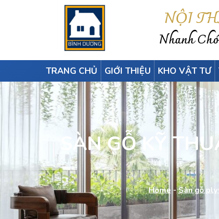
NỘI T
Nhanh Chón
TRANG CHỦ
GIỚI THIỆU
KHO VẬT TƯ
SÀN GỖ KỸ THU
Home
-
Sàn gỗ ply