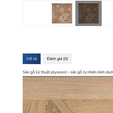
Mô tả
Đánh giá (0)
Sàn gỗ kỹ thuật plywood – sàn gỗ tự nhiên bình dư