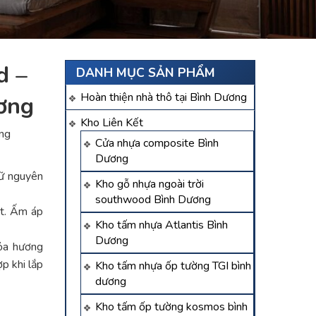
d –
DANH MỤC SẢN PHẨM
Hoàn thiện nhà thô tại Bình Dương
ương
Kho Liên Kết
ơng
Cửa nhựa composite Bình
Dương
iữ nguyên
Kho gỗ nhựa ngoài trời
southwood Bình Dương
ệt. Ấm áp
Kho tấm nhựa Atlantis Bình
Dương
tỏa hương
ợp khi lắp
Kho tấm nhựa ốp tường TGI bình
dương
Kho tấm ốp tường kosmos bình