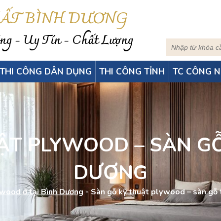
HẤT BÌNH DƯƠNG
g - Uy Tín - Chất Lượng
THI CÔNG DÂN DỤNG
THI CÔNG TỈNH
TC CÔNG N
ẬT PLYWOOD – SÀN GỖ
DƯƠNG
wood ở tại Bình Dương
-
Sàn gỗ kỹ thuật plywood – sàn gỗ 