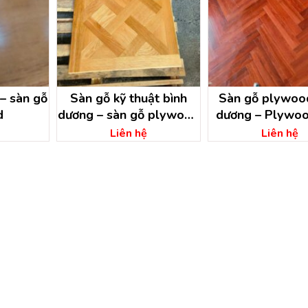
 – sàn gỗ
Sàn gỗ kỹ thuật bình
Sàn gỗ plywoo
d
dương – sàn gỗ plywood
dương – Plywo
ở tại bình dương
xe bình dươ
Liên hệ
Liên hệ