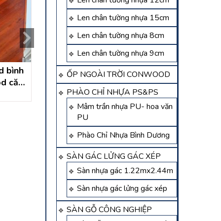
Len chân tường nhựa 12cm
Len chân tường nhựa 15cm
Len chân tường nhựa 8cm
Len chân tường nhựa 9cm
d bình
Sàn gỗ plywood sồi –
Tổng Mẫu sàn g
ỐP NGOÀI TRỜI CONWOOD
od căm
sàn gỗ sồi bình dương
nhiên Bình Dư
PHÀO CHỈ NHỰA PS&PS
ng
Liên hệ
Liên hệ
Mâm trần nhựa PU- hoa văn
PU
Phào Chỉ Nhựa Bình Dương
SÀN GÁC LỬNG GÁC XÉP
Sàn nhựa gác 1.22mx2.44m
Sàn nhựa gác lửng gác xép
SÀN GỖ CÔNG NGHIỆP