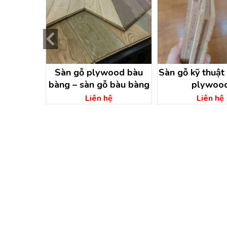
ên tại An
Sàn gỗ plywood bàu
Sàn gỗ kỹ thuật
An – Bình
bàng – sàn gỗ bàu bàng
plywoo
g
ệ
Liên hệ
Liên hệ