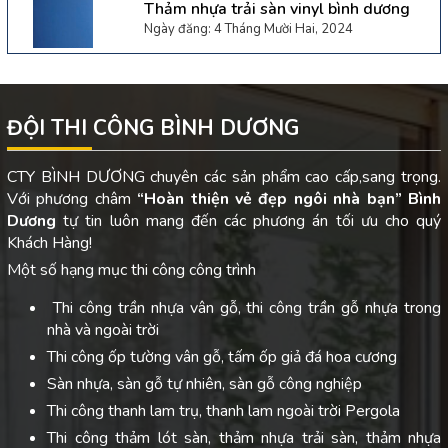
Thảm nhựa trải sàn vinyl bình dương
Ngày đăng: 4 Tháng Mười Hai, 2024
ĐỘI THI CÔNG BÌNH DƯƠNG
CTY BÌNH DƯƠNG chuyên các sản phẩm cao cấp,sang trọng.
Với phương châm
“Hoàn thiện vẻ đẹp ngôi nhà bạn”
Bình
Dương
tự tin luôn mang đến các phương án tối ưu cho quý
Khách Hàng!
Một số hạng mục thi công công trình
Thi công trần nhựa vân gỗ, thi công trần gỗ nhựa trong
nhà và ngoài trời
Thi công ốp tường vân gỗ, tấm ốp giả đá hoa cương
Sàn nhựa, sàn gỗ tự nhiên, sàn gỗ công nghiệp
Thi công thanh lam trụ, thanh lam ngoài trời Pergola
Thi công thảm lót sàn, thảm nhựa trải sàn, thảm nhựa