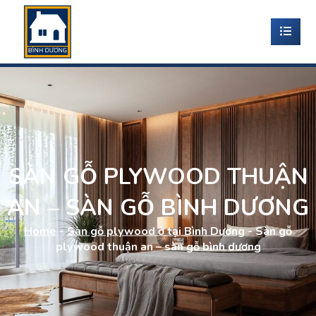
SÀN GỖ PLYWOOD THUẬN
AN – SÀN GỖ BÌNH DƯƠNG
Home
-
Sàn gỗ plywood ở tại Bình Dương
-
Sàn gỗ
plywood thuận an – sàn gỗ bình dương