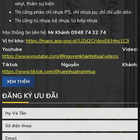
vinyl, thảm sự kiện
Thi công phào chỉ nhựa PS, chỉ nhựa pu, chỉ chỉ uốn dẻo
Thi công tủ nhựa, kệ nhựa, tủ bếp nhựa
Mọi thông tin liên hệ:
Mr Khánh 0948 74 32 74
Vị trí kho:
https://maps.app.goo.gl/UZd2CrVpoE6Mns1C9
Youtube Video:
https://www.youtube.com/@nguyenkhanhnhua/videos
Tiktok Nguyễn Khánh:
https://www.tiktok.com/@sannhuatrannhua
XEM THÊM
ĐĂNG KÝ ƯU ĐÃI