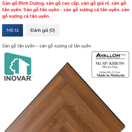
Sàn gỗ Bình Dương
,
sàn gỗ cao cấp
,
sàn gỗ giá rẻ
,
sàn gỗ
tân uyên
,
Sàn gỗ tân uyên - sàn gỗ xương cá tân uyên
,
sàn
gỗ xương cá tân uyên
Mô tả
Đánh giá (0)
Sàn gỗ tân uyên – sàn gỗ xương cá tân uyên