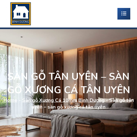
SÀN GỖ TÂN UYÊN – SÀN
GỖ XƯƠNG CÁ TÂN UYÊN
Home
-
Sàn gỗ Xương Cá 10mm Bình Dương
-
Sàn gỗ tân
uyên – sàn gỗ xương cá tân uyên