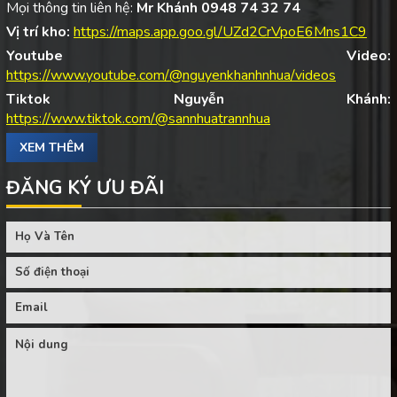
Mọi thông tin liên hệ:
Mr Khánh 0948 74 32 74
Vị trí kho:
https://maps.app.goo.gl/UZd2CrVpoE6Mns1C9
Youtube Video:
https://www.youtube.com/@nguyenkhanhnhua/videos
Tiktok Nguyễn Khánh:
https://www.tiktok.com/@sannhuatrannhua
XEM THÊM
ĐĂNG KÝ ƯU ĐÃI