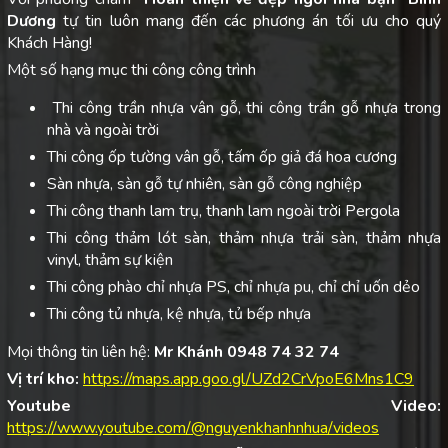
Dương
tự tin luôn mang đến các phương án tối ưu cho quý
Khách Hàng!
Một số hạng mục thi công công trình
Thi công trần nhựa vân gỗ, thi công trần gỗ nhựa trong
nhà và ngoài trời
Thi công ốp tường vân gỗ, tấm ốp giả đá hoa cương
Sàn nhựa, sàn gỗ tự nhiên, sàn gỗ công nghiệp
Thi công thanh lam trụ, thanh lam ngoài trời Pergola
Thi công thảm lót sàn, thảm nhựa trải sàn, thảm nhựa
vinyl, thảm sự kiện
Thi công phào chỉ nhựa PS, chỉ nhựa pu, chỉ chỉ uốn dẻo
Thi công tủ nhựa, kệ nhựa, tủ bếp nhựa
Mọi thông tin liên hệ:
Mr Khánh 0948 74 32 74
Vị trí kho:
https://maps.app.goo.gl/UZd2CrVpoE6Mns1C9
Youtube Video:
https://www.youtube.com/@nguyenkhanhnhua/videos