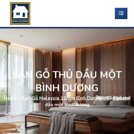
SÀN GỖ THỦ DẦU MỘT
BÌNH DƯƠNG
Home
-
Sàn Gỗ Malaysia 12mm Bình Dương
-
Sàn gỗ thủ
dầu một bình dương