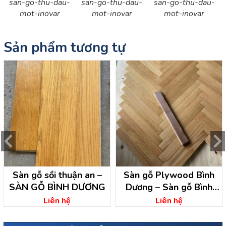
san-go-thu-dau-
san-go-thu-dau-
san-go-thu-dau-
mot-inovar
mot-inovar
mot-inovar
Sản phẩm tương tự
Sàn gỗ sồi thuận an –
Sàn gỗ Plywood Bình
SÀN GỖ BÌNH DƯƠNG
Dương – Sàn gỗ Bình
Dương
Liên hệ
Liên hệ