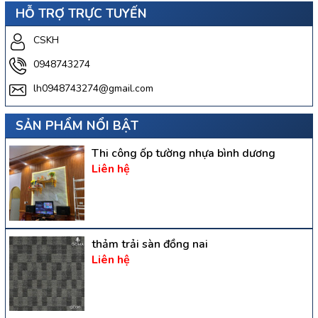
HỖ TRỢ TRỰC TUYẾN
CSKH
0948743274
lh0948743274@gmail.com
SẢN PHẨM NỔI BẬT
Thi công ốp tường nhựa bình dương
Liên hệ
thảm trải sàn đồng nai
Liên hệ