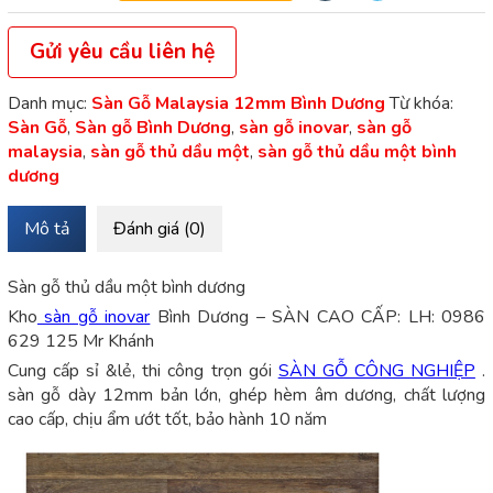
Gửi yêu cầu liên hệ
Danh mục:
Sàn Gỗ Malaysia 12mm Bình Dương
Từ khóa:
Sàn Gỗ
,
Sàn gỗ Bình Dương
,
sàn gỗ inovar
,
sàn gỗ
malaysia
,
sàn gỗ thủ dầu một
,
sàn gỗ thủ dầu một bình
dương
Mô tả
Đánh giá (0)
Sàn gỗ thủ dầu một bình dương
Kho
sàn gỗ inovar
Bình Dương – SÀN CAO CẤP: LH: 0986
629 125 Mr Khánh
Cung cấp sỉ &lẻ, thi công trọn gói
SÀN GỖ CÔNG NGHIỆP
.
sàn gỗ dày 12mm bản lớn, ghép hèm âm dương, chất lượng
cao cấp, chịu ẩm ướt tốt, bảo hành 10 năm