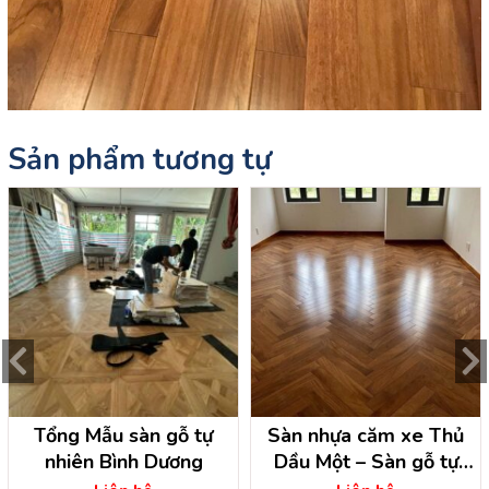
Sản phẩm tương tự
Tổng Mẫu sàn gỗ tự
Sàn nhựa căm xe Thủ
nhiên Bình Dương
Dầu Một – Sàn gỗ tự
nhiên