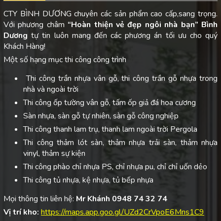
CTY BÌNH DƯƠNG chuyên các sản phẩm cao cấp,sang trọng.
Với phương châm
“Hoàn thiện vẻ đẹp ngôi nhà bạn”
Bình
Dương
tự tin luôn mang đến các phương án tối ưu cho quý
Khách Hàng!
Một số hạng mục thi công công trình
Thi công trần nhựa vân gỗ, thi công trần gỗ nhựa trong
nhà và ngoài trời
Thi công ốp tường vân gỗ, tấm ốp giả đá hoa cương
Sàn nhựa, sàn gỗ tự nhiên, sàn gỗ công nghiệp
Thi công thanh lam trụ, thanh lam ngoài trời Pergola
Thi công thảm lót sàn, thảm nhựa trải sàn, thảm nhựa
vinyl, thảm sự kiện
Thi công phào chỉ nhựa PS, chỉ nhựa pu, chỉ chỉ uốn dẻo
Thi công tủ nhựa, kệ nhựa, tủ bếp nhựa
Mọi thông tin liên hệ:
Mr Khánh 0948 74 32 74
Vị trí kho:
https://maps.app.goo.gl/UZd2CrVpoE6Mns1C9