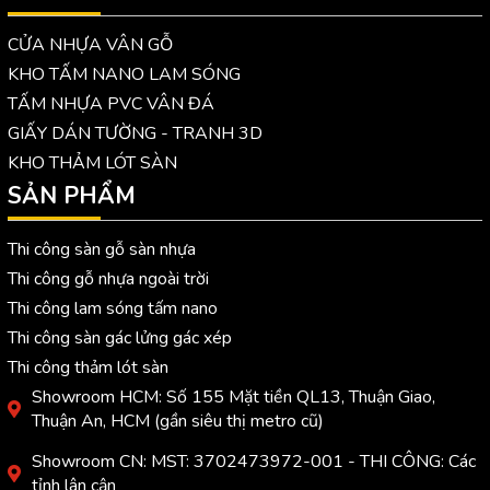
CỬA NHỰA VÂN GỖ
KHO TẤM NANO LAM SÓNG
TẤM NHỰA PVC VÂN ĐÁ
GIẤY DÁN TƯỜNG - TRANH 3D
KHO THẢM LÓT SÀN
SẢN PHẨM
Thi công sàn gỗ sàn nhựa
Thi công gỗ nhựa ngoài trời
Thi công lam sóng tấm nano
Thi công sàn gác lửng gác xép
Thi công thảm lót sàn
Showroom HCM: Số 155 Mặt tiền QL13, Thuận Giao,
Thuận An, HCM (gần siêu thị metro cũ)
Showroom CN: MST: 3702473972-001 - THI CÔNG: Các
tỉnh lân cận