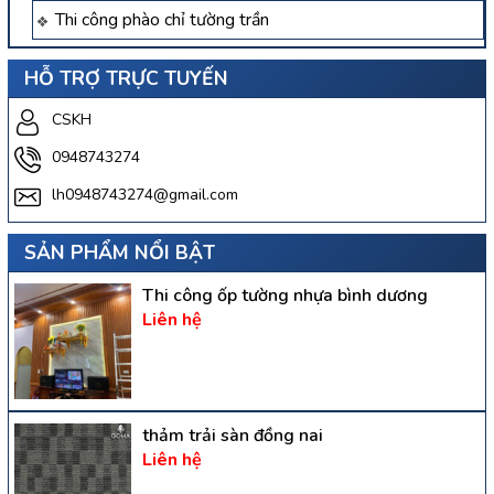
Thi công phào chỉ tường trần
HỖ TRỢ TRỰC TUYẾN
CSKH
0948743274
lh0948743274@gmail.com
SẢN PHẨM NỔI BẬT
Thi công ốp tường nhựa bình dương
Liên hệ
thảm trải sàn đồng nai
Liên hệ