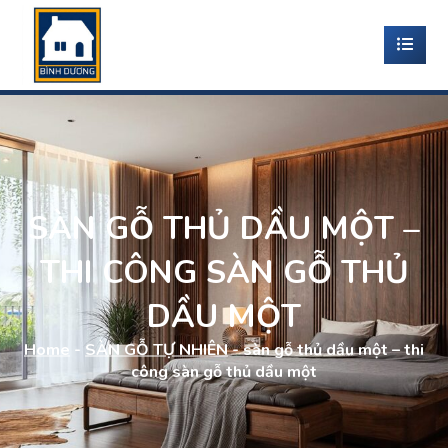
SÀN GỖ THỦ DẦU MỘT –
THI CÔNG SÀN GỖ THỦ
DẦU MỘT
Home
-
SÀN GỖ TỰ NHIÊN
-
sàn gỗ thủ dầu một – thi
công sàn gỗ thủ dầu một