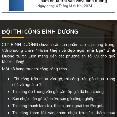
Thảm nhựa trải sàn vinyl bình dương
Ngày đăng: 4 Tháng Mười Hai, 2024
ĐỘI THI CÔNG BÌNH DƯƠNG
CTY BÌNH DƯƠNG chuyên các sản phẩm cao cấp,sang trọng.
Với phương châm
“Hoàn thiện vẻ đẹp ngôi nhà bạn”
Bình
Dương
tự tin luôn mang đến các phương án tối ưu cho quý
Khách Hàng!
Một số hạng mục thi công công trình
Thi công trần nhựa vân gỗ, thi công trần gỗ nhựa trong
nhà và ngoài trời
Thi công ốp tường vân gỗ, tấm ốp giả đá hoa cương
Sàn nhựa, sàn gỗ tự nhiên, sàn gỗ công nghiệp
Thi công thanh lam trụ, thanh lam ngoài trời Pergola
Thi công thảm lót sàn, thảm nhựa trải sàn, thảm nhựa