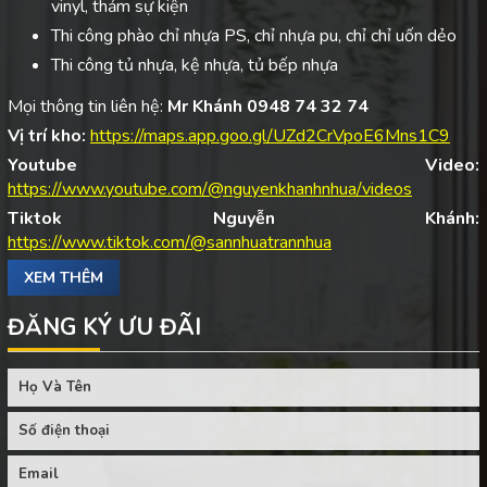
vinyl, thảm sự kiện
Thi công phào chỉ nhựa PS, chỉ nhựa pu, chỉ chỉ uốn dẻo
Thi công tủ nhựa, kệ nhựa, tủ bếp nhựa
Mọi thông tin liên hệ:
Mr Khánh 0948 74 32 74
Vị trí kho:
https://maps.app.goo.gl/UZd2CrVpoE6Mns1C9
Youtube Video:
https://www.youtube.com/@nguyenkhanhnhua/videos
Tiktok Nguyễn Khánh:
https://www.tiktok.com/@sannhuatrannhua
XEM THÊM
ĐĂNG KÝ ƯU ĐÃI