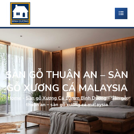
SÀN GỖ THUẬN AN – SÀN
GỖ XƯƠNG CÁ MALAYSIA
Home
-
Sàn gỗ Xương Cá 10mm Bình Dương
-
Sàn gỗ
thuận an – sàn gỗ xương cá malaysia