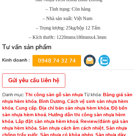
– Tình trạng: Còn hàng
– Nhà sản xuất: Việt Nam
– Trọng lượng: 25kg/hộp 12 Tấm
– Kích thước: 1220mmx180mmx4.3mm
Tư vấn sản phẩm
Kinh doanh :
0948 74 32 74
Gửi yêu cầu liên hệ
Danh mục:
Thi công sàn gỗ sàn nhựa
Từ khóa:
Bảng giá sàn
nhựa hèm khóa
,
Bình Dương
,
Cách vệ sinh sàn nhựa hèm
khóa
,
Cung cấp
,
Địa chỉ bán sàn nhựa hèm khóa
,
Độ bền
sàn nhựa hèm khoá
,
Hướng dẫn thi công sàn nhựa hèm
khóa
,
Lắp đặt sàn nhựa hèm khoá
,
Review/đánh giá sàn
nhựa hèm khóa
,
Sàn nhựa cách âm cách nhiệt
,
Sàn nhựa
chống trầy xước
,
Sàn nhựa có khóa ghép
,
Sàn nhựa dày