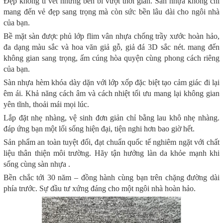
Đẹp không tì vết nhưng bền bỉ vượt thời gian. Sàn nhựa không chỉ
mang đến vẻ đẹp sang trọng mà còn sức bền lâu dài cho ngôi nhà
của bạn.
Bề mặt sàn được phủ lớp flim vân nhựa chống trầy xước hoàn hảo,
đa dạng màu sắc và hoa văn giả gỗ, giả đá 3D sắc nét. mang đến
không gian sang trọng, ấm cúng hòa quyện cùng phong cách riêng
của bạn.
Sàn nhựa hèm khóa dày dặn với lớp xốp đặc biệt tạo cảm giác đi lại
êm ái. Khả năng cách âm và cách nhiệt tối ưu mang lại không gian
yên tĩnh, thoải mái mọi lúc.
Lắp đặt nhẹ nhàng, vệ sinh đơn giản chỉ bằng lau khô nhẹ nhàng.
đáp ứng bạn một lối sống hiện đại, tiện nghi hơn bao giờ hết.
Sản phẩm an toàn tuyệt đối, đạt chuẩn quốc tế nghiêm ngặt với chất
liệu thân thiện môi trường. Hãy tận hưởng làn da khỏe mạnh khi
sống cùng sàn nhựa .
Bền chắc tới 30 năm – đồng hành cùng bạn trên chặng đường dài
phía trước. Sự đầu tư xứng đáng cho một ngôi nhà hoàn hảo.