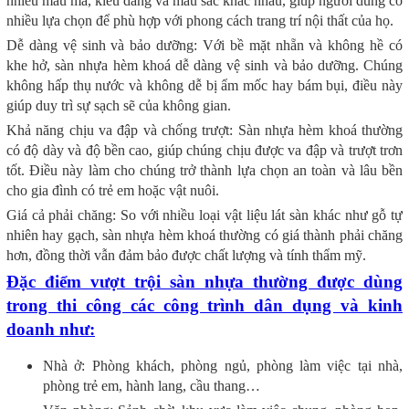
nhiều mẫu mã, kiểu dáng và màu sắc khác nhau, giúp người dùng có
nhiều lựa chọn để phù hợp với phong cách trang trí nội thất của họ.
Dễ dàng vệ sinh và bảo dưỡng: Với bề mặt nhẵn và không hề có
khe hở, sàn nhựa hèm khoá dễ dàng vệ sinh và bảo dưỡng. Chúng
không hấp thụ nước và không dễ bị ẩm mốc hay bám bụi, điều này
giúp duy trì sự sạch sẽ của không gian.
Khả năng chịu va đập và chống trượt: Sàn nhựa hèm khoá thường
có độ dày và độ bền cao, giúp chúng chịu được va đập và trượt trơn
tốt. Điều này làm cho chúng trở thành lựa chọn an toàn và lâu bền
cho gia đình có trẻ em hoặc vật nuôi.
Giá cả phải chăng: So với nhiều loại vật liệu lát sàn khác như gỗ tự
nhiên hay gạch, sàn nhựa hèm khoá thường có giá thành phải chăng
hơn, đồng thời vẫn đảm bảo được chất lượng và tính thẩm mỹ.
Đặc điểm vượt trội sàn nhựa thường được dùng
trong thi công các công trình dân dụng và kinh
doanh như:
Nhà ở: Phòng khách, phòng ngủ, phòng làm việc tại nhà,
phòng trẻ em, hành lang, cầu thang…