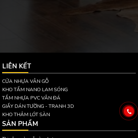
LIÊN KẾT
CỬA NHỰA VÂN GỖ
KHO TẤM NANO LAM SÓNG
TẤM NHỰA PVC VÂN ĐÁ
GIẤY DÁN TƯỜNG - TRANH 3D
KHO THẢM LÓT SÀN
SẢN PHẨM