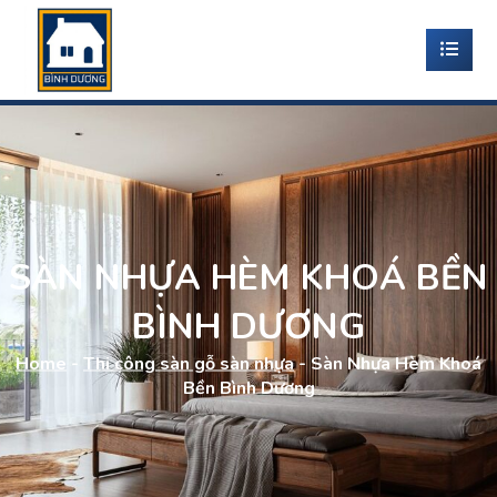
SÀN NHỰA HÈM KHOÁ BỀN
BÌNH DƯƠNG
Home
-
Thi công sàn gỗ sàn nhựa
-
Sàn Nhựa Hèm Khoá
Bền Bình Dương