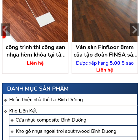
công trình thi công sàn
Ván sàn Finfloor 8mm
nhựa hèm khóa tại tân
của tập đoàn FINSA sản
hiệp hóc môn – hồ chí
xuất tại Châu Âu – Tây
Liên hệ
Được xếp hạng
5.00
5 sao
minh
Ban Nha
Liên hệ
DANH MỤC SẢN PHẨM
Hoàn thiện nhà thô tại Bình Dương
Kho Liên Kết
Cửa nhựa composite Bình Dương
Kho gỗ nhựa ngoài trời southwood Bình Dương