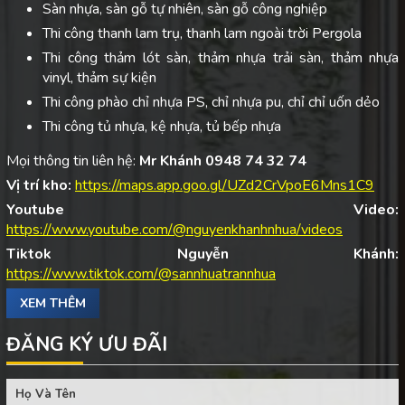
Sàn nhựa, sàn gỗ tự nhiên, sàn gỗ công nghiệp
Thi công thanh lam trụ, thanh lam ngoài trời Pergola
Thi công thảm lót sàn, thảm nhựa trải sàn, thảm nhựa
vinyl, thảm sự kiện
Thi công phào chỉ nhựa PS, chỉ nhựa pu, chỉ chỉ uốn dẻo
Thi công tủ nhựa, kệ nhựa, tủ bếp nhựa
Mọi thông tin liên hệ:
Mr Khánh 0948 74 32 74
Vị trí kho:
https://maps.app.goo.gl/UZd2CrVpoE6Mns1C9
Youtube Video:
https://www.youtube.com/@nguyenkhanhnhua/videos
Tiktok Nguyễn Khánh:
https://www.tiktok.com/@sannhuatrannhua
XEM THÊM
ĐĂNG KÝ ƯU ĐÃI