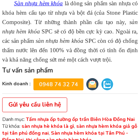
Sàn nhựa hèm khóa
là dòng sản phẩm sàn nhựa có
khóa hèm cấu tạo từ nhựa và bột đá (của Stone Plastic
Composite). Từ những thành phần cấu tạo này,
sàn
nhựa hèm khóa
SPC sẽ có độ bền cực kỳ cao. Ngoài ra,
các sản phẩm
sàn nhựa hèm khóa
SPC còn có độ chống
thấm nước lên đến 100% và đồng thời có tính ổn định
và khả năng chống sứt mẻ một cách vượt trội.
Tư vấn sản phẩm
Kinh doanh :
0948 74 32 74
Gửi yêu cầu liên hệ
Danh mục:
Tấm nhựa ốp tường ốp trần Biên Hòa Đồng Nai
Từ khóa:
sàn nhựa hè khóa là gì
,
sàn nhựa hèm khóa giả gỗ
tại tân phú đồng nai
,
Sàn nhựa hèm khóa tại Tân Phú -
Đồng Nai
,
thi công sàn nhựa hèm khóa