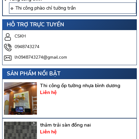
Thi công phào chỉ tường trần
HỖ TRỢ TRỰC TUYẾN
CSKH
0948743274
lh0948743274@gmail.com
SẢN PHẨM NỔI BẬT
Thi công ốp tường nhựa bình dương
Liên hệ
thảm trải sàn đồng nai
Liên hệ