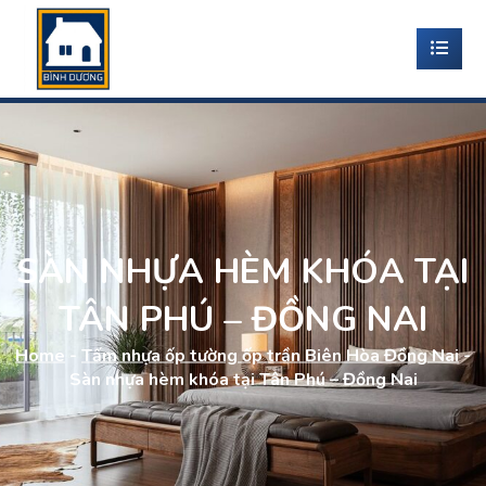
SÀN NHỰA HÈM KHÓA TẠI
TÂN PHÚ – ĐỒNG NAI
Home
-
Tấm nhựa ốp tường ốp trần Biên Hòa Đồng Nai
-
Sàn nhựa hèm khóa tại Tân Phú – Đồng Nai