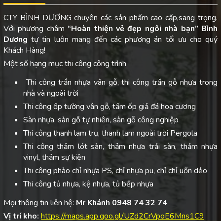
CTY BÌNH DƯƠNG chuyên các sản phẩm cao cấp,sang trọng.
Với phương châm
“Hoàn thiện vẻ đẹp ngôi nhà bạn”
Bình
Dương
tự tin luôn mang đến các phương án tối ưu cho quý
Khách Hàng!
Một số hạng mục thi công công trình
Thi công trần nhựa vân gỗ, thi công trần gỗ nhựa trong
nhà và ngoài trời
Thi công ốp tường vân gỗ, tấm ốp giả đá hoa cương
Sàn nhựa, sàn gỗ tự nhiên, sàn gỗ công nghiệp
Thi công thanh lam trụ, thanh lam ngoài trời Pergola
Thi công thảm lót sàn, thảm nhựa trải sàn, thảm nhựa
vinyl, thảm sự kiện
Thi công phào chỉ nhựa PS, chỉ nhựa pu, chỉ chỉ uốn dẻo
Thi công tủ nhựa, kệ nhựa, tủ bếp nhựa
Mọi thông tin liên hệ:
Mr Khánh 0948 74 32 74
Vị trí kho:
https://maps.app.goo.gl/UZd2CrVpoE6Mns1C9