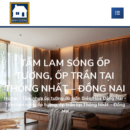
TẤM LAM SÓNG ỐP
TƯỜNG, ỐP TRẦN TẠI
THỐNG NHẤT – ĐỒNG NAI
Home
-
Tấm nhựa ốp tường ốp trần Biên Hòa Đồng Nai
-
Tấm lam sóng ốp tường, ốp trần tại Thống Nhất – Đồng
Nai