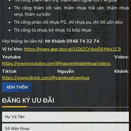
Thi công thanh lam trụ, thanh lam ngoài trời Pergola
Thi công thảm lót sàn, thảm nhựa trải sàn, thảm nhựa
vinyl, thảm sự kiện
Thi công phào chỉ nhựa PS, chỉ nhựa pu, chỉ chỉ uốn dẻo
Thi công tủ nhựa, kệ nhựa, tủ bếp nhựa
Mọi thông tin liên hệ:
Mr Khánh 0948 74 32 74
Vị trí kho:
https://maps.app.goo.gl/UZd2CrVpoE6Mns1C9
Youtube Video:
https://www.youtube.com/@nguyenkhanhnhua/videos
Tiktok Nguyễn Khánh:
https://www.tiktok.com/@sannhuatrannhua
XEM THÊM
ĐĂNG KÝ ƯU ĐÃI