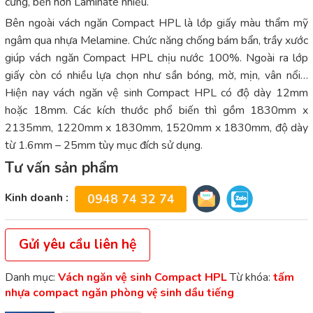
cứng, bền hơn Laminate nhiều.
Bên ngoài vách ngăn Compact HPL là lớp giấy màu thẩm mỹ
ngâm qua nhựa Melamine. Chức năng chống bám bẩn, trầy xước
giúp vách ngăn Compact HPL chịu nước 100%. Ngoài ra lớp
giấy còn có nhiều lựa chọn như sần bóng, mờ, mịn, vân nổi…
Hiện nay vách ngăn vệ sinh Compact HPL có độ dày 12mm
hoặc 18mm. Các kích thước phổ biến thì gồm 1830mm x
2135mm, 1220mm x 1830mm, 1520mm x 1830mm, độ dày
từ 1.6mm – 25mm tùy mục đích sử dụng.
Tư vấn sản phẩm
Kinh doanh :
0948 74 32 74
Gửi yêu cầu liên hệ
Danh mục:
Vách ngăn vệ sinh Compact HPL
Từ khóa:
tấm
nhựa compact ngăn phòng vệ sinh dầu tiếng