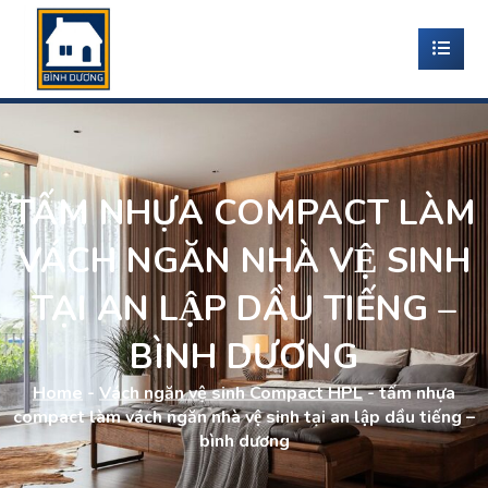
TẤM NHỰA COMPACT LÀM
VÁCH NGĂN NHÀ VỆ SINH
TẠI AN LẬP DẦU TIẾNG –
BÌNH DƯƠNG
Home
-
Vách ngăn vệ sinh Compact HPL
-
tấm nhựa
compact làm vách ngăn nhà vệ sinh tại an lập dầu tiếng –
bình dương