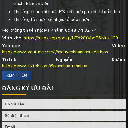
vinyl, thảm sự kiện
Thi công phào chỉ nhựa PS, chỉ nhựa pu, chỉ chỉ uốn dẻo
Thi công tủ nhựa, kệ nhựa, tủ bếp nhựa
Mọi thông tin liên hệ:
Mr Khánh 0948 74 32 74
Vị trí kho:
https://maps.app.goo.gl/UZd2CrVpoE6Mns1C9
Youtube Video:
https://www.youtube.com/@nguyenkhanhnhua/videos
Tiktok Nguyễn Khánh:
https://www.tiktok.com/@sannhuatrannhua
XEM THÊM
ĐĂNG KÝ ƯU ĐÃI