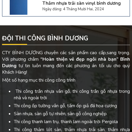
Thảm nhựa trải sàn vinyl bình dương
Ngày đăng: 4 Tháng Mười Hai, 2024
ĐỘI THI CÔNG BÌNH DƯƠNG
CTY BÌNH DƯƠNG chuyên các sản phẩm cao cấp,sang trọng.
Với phương châm
“Hoàn thiện vẻ đẹp ngôi nhà bạn”
Bình
Dương
tự tin luôn mang đến các phương án tối ưu cho quý
Khách Hàng!
Một số hạng mục thi công công trình
Thi công trần nhựa vân gỗ, thi công trần gỗ nhựa trong
nhà và ngoài trời
Thi công ốp tường vân gỗ, tấm ốp giả đá hoa cương
Sàn nhựa, sàn gỗ tự nhiên, sàn gỗ công nghiệp
Thi công thanh lam trụ, thanh lam ngoài trời Pergola
Thi công thảm lót sàn, thảm nhựa trải sàn, thảm nhựa