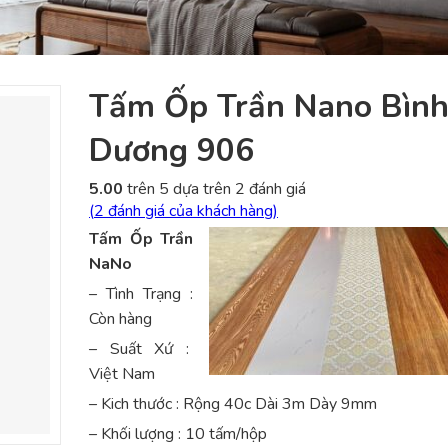
Tấm Ốp Trần Nano Bìn
Dương 906
5.00
trên 5 dựa trên
2
đánh giá
(
2
đánh giá của khách hàng)
Tấm Ốp Trần
NaNo
– Tình Trạng :
Còn hàng
– Suất Xứ :
Việt Nam
– Kich thước : Rộng 40c Dài 3m Dày 9mm
– Khối lượng : 10 tấm/hộp