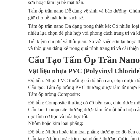
sơn hoặc làm lại bề mặt trần.
Tấm ốp trần nano Dễ dàng vệ sinh và bảo dưỡng: Chúng 
giữ cho bề mặt luôn sạch sẽ.
Tấm ốp trần nano Đa dạng trong thiết kế: Có nhiều loại
nhiều lựa chọn để phù hợp với phong cách trang trí và k
Tiết kiệm chi phí và thời gian: So với việc sơn lại hoặc 
và thời gian đáng kể trong quá trình trang trí và cải thiện
Cấu Tạo Tấm Ốp Trần Nano
Vật liệu nhựa PVC (Polyvinyl Chloride
Độ bền: Nhựa PVC thường có độ bền cao, chịu được đ
Cấu tạo: Tấm ốp tường PVC thường được làm từ nhựa PVC
Tấm ốp tường Composite:
Độ bền: Composite thường có độ bền cao, chịu được mô
Cấu tạo: Composite thường được làm từ một hỗn hợp các v
đặc tính cơ học và hóa học tốt.
Nhôm hoặc kim loại phẳng:
Độ bền: Nhôm hoặc kim loại phẳng thường có độ bền ca
Cấu tạo: Nhôm hoặc kim loại phẳng thường được làm t