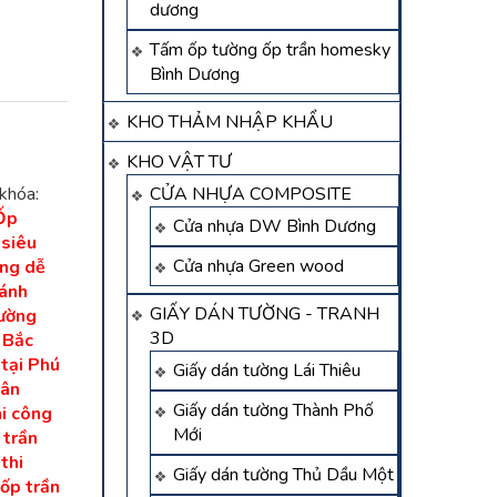
dương
Tấm ốp tường ốp trần homesky
Bình Dương
KHO THẢM NHẬP KHẨU
KHO VẬT TƯ
khóa:
CỬA NHỰA COMPOSITE
Ốp
Cửa nhựa DW Bình Dương
 siêu
Cửa nhựa Green wood
ng dễ
ánh
GIẤY DÁN TƯỜNG - TRANH
tường
3D
 Bắc
tại Phú
Giấy dán tường Lái Thiêu
Tân
Giấy dán tường Thành Phố
hi công
Mới
 trần
,
thi
Giấy dán tường Thủ Dầu Một
 ốp trần