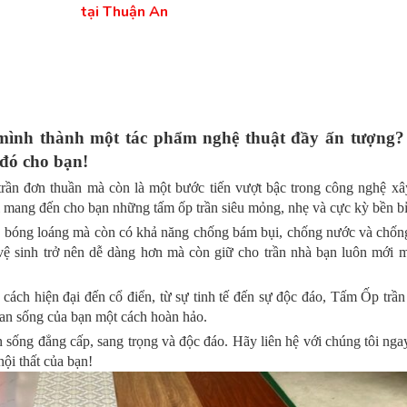
tại Thuận An
mình thành một tác phẩm nghệ thuật đầy ấn tượng?
đó cho bạn!
 trần đơn thuần mà còn là một bước tiến vượt bậc trong công nghệ x
tôi mang đến cho bạn những tấm ốp trần siêu mỏng, nhẹ và cực kỳ bền bỉ
à bóng loáng mà còn có khả năng chống bám bụi, chống nước và chố
vệ sinh trở nên dễ dàng hơn mà còn giữ cho trần nhà bạn luôn mới 
cách hiện đại đến cổ điển, từ sự tinh tế đến sự độc đáo, Tấm Ốp trầ
an sống của bạn một cách hoàn hảo.
sống đẳng cấp, sang trọng và độc đáo. Hãy liên hệ với chúng tôi ng
ội thất của bạn!