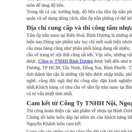
mòn để tăng độ bền.
Trong tất cả các trường hợp, độ bền của tấm ốp trần 
quản và sử dụng đúng cách, tấm ốp trần phẳng có thể kéo 
Địa chỉ cung cấp và thi công tấm nh
Tấm ốp trần nano tại Biên Hoà, Bình Dương là những dòng
hiện nay.Dòng sản phẩm này tuy chỉ mới xuất hiện nhưn
cầu mua hàng cũng như phân phối hàng đang rất nhiều. 
cầu về trang trí nội thất cũng rất lớn. Vậy nên, những 
được.
Công ty TNHH Bình Dương
được biết đến như một
Dương, TP HCM, Tây Ninh, Đồng Nai, Bình Phước. Tấ
tỉnh thành lân cận là những vật liệu được nhập khẩu, p
nghề, cùng đội ngũ thợ thi công dày dặn kinh ngh
nhất.Khách hàng có nhu cầu về tấm ốp trần nano tại Bìn
và tư vấn nhiệt tình nhất.
Cam kết từ Công Ty TNHH Nội, Ngoạ
Thi công hoàn thiện các sản phẩm về nhựa tại Bình Dư
Chúng tôi luôn luôn đáp lại niềm tin của khách hàng b
Nguyễn Khánh luôn cam kết:
Cung cấp sản phẩm và thi công lắp đặt với chi phí tiết 