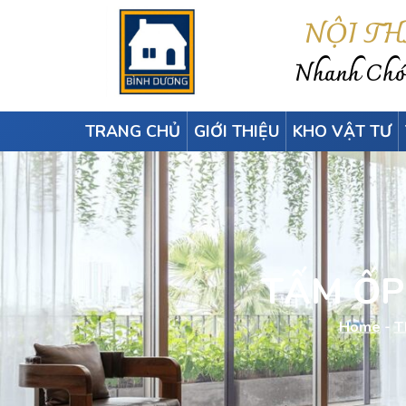
NỘI T
Nhanh Chón
TRANG CHỦ
GIỚI THIỆU
KHO VẬT TƯ
TẤM ỐP
Home
-
T