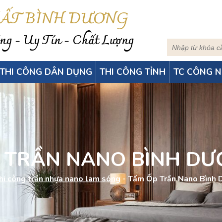
HẤT BÌNH DƯƠNG
g - Uy Tín - Chất Lượng
THI CÔNG DÂN DỤNG
THI CÔNG TỈNH
TC CÔNG N
 TRẦN NANO BÌNH DƯ
hi công trần nhựa nano lam sóng
-
Tấm Ốp Trần Nano Bình 