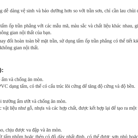
dễ dàng vệ sinh và bảo dưỡng hơn so với trần sơn, chỉ cần lau chùi 
 tấm ốp trần phẳng với các mẫu mã, màu sắc và chất liệu khác nhau, g
hông gian nội thất của bạn.
thay đổi hoàn toàn bề mặt trần, sử dụng tấm ốp trần phẳng có thể tiết k
 không gian nội thất.
):
ộ ẩm và chống ăn mòn.
 dạng tấm, có thể có cấu trúc lõi cứng để tăng độ cứng và độ bền.
i trường ẩm ướt và chống ăn mòn.
ật liệu như gỗ, nhựa và các hợp chất, được kết hợp lại để tạo ra một v
o, chịu được va đập và ăn mòn.
ừ tấm nhôm hoặc thép có độ dày nhất định, có thể được sơn phủ hoặ