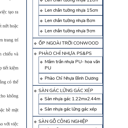
Len chân tường nhựa 12cm
Len chân tường nhựa 15cm
iệc tạo ra
Len chân tường nhựa 8cm
t nứt hoặc
Len chân tường nhựa 9cm
 trang trí
ỐP NGOÀI TRỜI CONWOOD
PHÀO CHỈ NHỰA PS&PS
n chiếu và
Mâm trần nhựa PU- hoa văn
PU
 tiết kiệm
Phào Chỉ Nhựa Bình Dương
ẳng có thể
SÀN GÁC LỬNG GÁC XÉP
 cho không
Sàn nhựa gác 1.22mx2.44m
Sàn nhựa gác lửng gác xép
oặc bề mặt
SÀN GỖ CÔNG NGHIỆP
so với việc