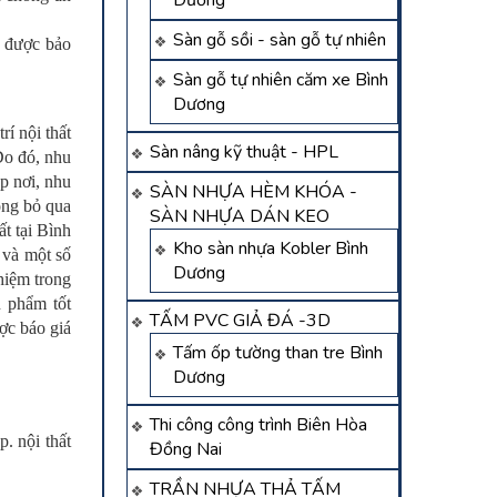
Dương
Sàn gỗ sồi - sàn gỗ tự nhiên
u được bảo
Sàn gỗ tự nhiên căm xe Bình
Dương
í nội thất
Sàn nâng kỹ thuật - HPL
Do đó, nhu
p nơi, nhu
SÀN NHỰA HÈM KHÓA -
òng bỏ qua
SÀN NHỰA DÁN KEO
ất tại Bình
Kho sàn nhựa Kobler Bình
và một số
Dương
hiệm trong
 phẩm tốt
TẤM PVC GIẢ ĐÁ -3D
ợc báo giá
Tấm ốp tường than tre Bình
Dương
Thi công công trình Biên Hòa
. nội thất
Đồng Nai
TRẦN NHỰA THẢ TẤM