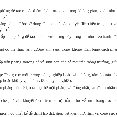
.
hẳng để tạo ra các điểm nhấn trực quan trong không gian, ví dụ như v
g ngủ.
ng có thể được sử dụng để che phủ các khuyết điểm trên trần, như vế
g nhất.
trần phẳng để tạo ra khu vực trưng bày trang trí, như treo tranh, đèn
ng có thể giúp tăng cường ánh sáng trong không gian bằng cách phả
 trần phẳng thường dễ vệ sinh hơn các bề mặt trần thông thường, giúp
: Trong các môi trường công nghiệp hoặc văn phòng, tấm ốp trần ph
ọp hoặc không gian làm việc chuyên nghiệp.
n phẳng có thể tạo ra một bề mặt phẳng và đồng nhất, tạo điểm nhấn
he phủ các khuyết điểm trên bề mặt trần, như vết nứt, bong tróc h
ờng có thiết kế dễ dàng lắp đặt, giúp tiết kiệm thời gian và công sức 