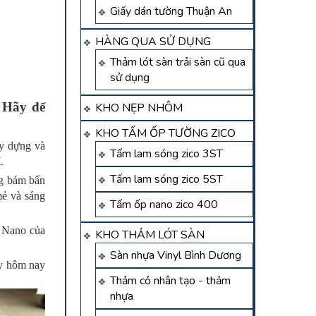
Giấy dán tường Thuận An
HÀNG QUA SỬ DỤNG
Thảm lót sàn trải sàn cũ qua
sử dụng
 Hãy để
KHO NẸP NHÔM
KHO TẤM ỐP TƯỜNG ZICO
ây dựng và
Tấm lam sóng zico 3ST
.
Tấm lam sóng zico 5ST
ng bám bẩn
mẻ và sáng
Tấm ốp nano zico 400
n Nano của
KHO THẢM LÓT SÀN
Sàn nhựa Vinyl Bình Dương
ay hôm nay
Thảm cỏ nhân tạo - thảm
nhựa