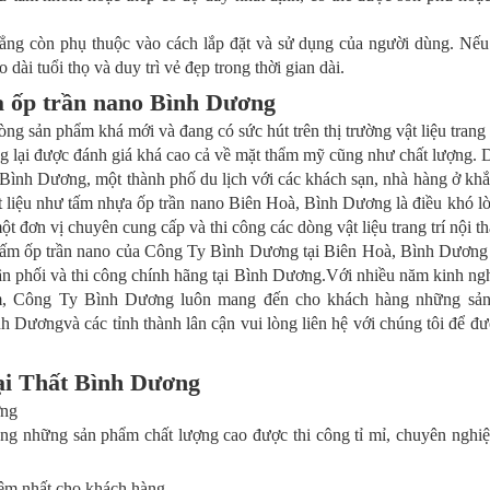
phẳng còn phụ thuộc vào cách lắp đặt và sử dụng của người dùng. Nế
dài tuổi thọ và duy trì vẻ đẹp trong thời gian dài.
ựa ốp trần nano Bình Dương
 sản phẩm khá mới và đang có sức hút trên thị trường vật liệu trang tr
g lại được đánh giá khá cao cả về mặt thẩm mỹ cũng như chất lượng. 
Bình Dương, một thành phố du lịch với các khách sạn, nhà hàng ở khắ
vật liệu như tấm nhựa ốp trần nano Biên Hoà, Bình Dương là điều khó l
 đơn vị chuyên cung cấp và thi công các dòng vật liệu trang trí nội th
m ốp trần nano của Công Ty Bình Dương tại Biên Hoà, Bình Dương 
hân phối và thi công chính hãng tại Bình Dương.Với nhiều năm kinh ng
iệm, Công Ty Bình Dương luôn mang đến cho khách hàng những sản
h Dươngvà các tỉnh thành lân cận vui lòng liên hệ với chúng tôi để đư
i Thất Bình Dương
ơng
ằng những sản phẩm chất lượng cao được thi công tỉ mỉ, chuyên nghiệp
kiệm nhất cho khách hàng.