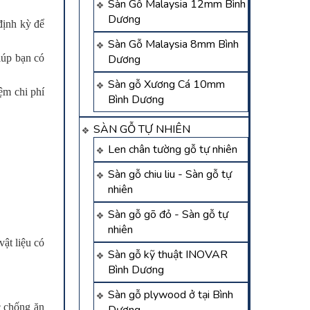
Sàn Gỗ Malaysia 12mm Bình
Dương
định kỳ để
Sàn Gỗ Malaysia 8mm Bình
iúp bạn có
Dương
Sàn gỗ Xương Cá 10mm
iệm chi phí
Bình Dương
SÀN GỖ TỰ NHIÊN
Len chân tường gỗ tự nhiên
Sàn gỗ chiu liu - Sàn gỗ tự
nhiên
Sàn gỗ gõ đỏ - Sàn gỗ tự
nhiên
ật liệu có
Sàn gỗ kỹ thuật INOVAR
Bình Dương
Sàn gỗ plywood ở tại Bình
c chống ăn