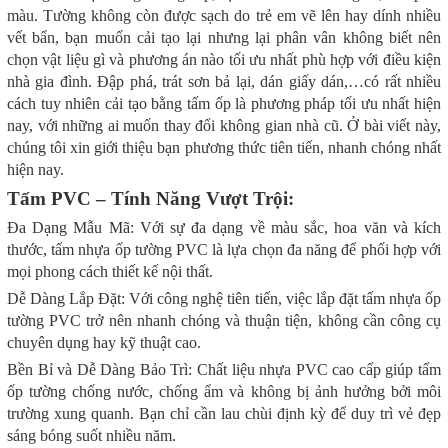
màu. Tường không còn được sạch do trẻ em vẽ lên hay dính nhiều
vết bẩn, bạn muốn cải tạo lại nhưng lại phân vân không biết nên
chọn vật liệu gì và phương án nào tối ưu nhất phù hợp với điều kiện
nhà gia đình. Đập phá, trát sơn bả lại, dán giấy dán,…có rất nhiều
cách tuy nhiên cải tạo bằng tấm ốp là phương pháp tối ưu nhất hiện
nay, với những ai muốn thay đổi không gian nhà cũ. Ở bài viết này,
chúng tôi xin giới thiệu bạn phương thức tiên tiến, nhanh chóng nhất
hiện nay.
Tấm PVC – Tính Năng Vượt Trội:
Đa Dạng Mẫu Mã: Với sự đa dạng về màu sắc, hoa văn và kích
thước, tấm nhựa ốp tường PVC là lựa chọn đa năng để phối hợp với
mọi phong cách thiết kế nội thất.
Dễ Dàng Lắp Đặt: Với công nghệ tiên tiến, việc lắp đặt tấm nhựa ốp
tường PVC trở nên nhanh chóng và thuận tiện, không cần công cụ
chuyên dụng hay kỹ thuật cao.
Bền Bỉ và Dễ Dàng Bảo Trì: Chất liệu nhựa PVC cao cấp giúp tấm
ốp tường chống nước, chống ẩm và không bị ảnh hưởng bởi môi
trường xung quanh. Bạn chỉ cần lau chùi định kỳ để duy trì vẻ đẹp
sáng bóng suốt nhiều năm.