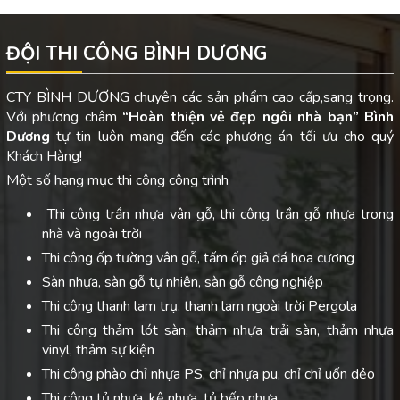
ĐỘI THI CÔNG BÌNH DƯƠNG
CTY BÌNH DƯƠNG chuyên các sản phẩm cao cấp,sang trọng.
Với phương châm
“Hoàn thiện vẻ đẹp ngôi nhà bạn”
Bình
Dương
tự tin luôn mang đến các phương án tối ưu cho quý
Khách Hàng!
Một số hạng mục thi công công trình
Thi công trần nhựa vân gỗ, thi công trần gỗ nhựa trong
nhà và ngoài trời
Thi công ốp tường vân gỗ, tấm ốp giả đá hoa cương
Sàn nhựa, sàn gỗ tự nhiên, sàn gỗ công nghiệp
Thi công thanh lam trụ, thanh lam ngoài trời Pergola
Thi công thảm lót sàn, thảm nhựa trải sàn, thảm nhựa
vinyl, thảm sự kiện
Thi công phào chỉ nhựa PS, chỉ nhựa pu, chỉ chỉ uốn dẻo
Thi công tủ nhựa, kệ nhựa, tủ bếp nhựa