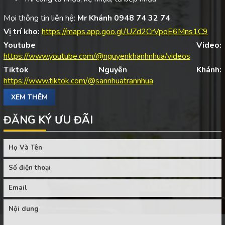
Mọi thông tin liên hệ:
Mr Khánh 0948 74 32 74
Vị trí kho:
https://maps.app.goo.gl/UZd2CrVpoE6Mns1C9
Youtube Video:
https://www.youtube.com/@nguyenkhanhnhua/videos
Tiktok Nguyễn Khánh:
https://www.tiktok.com/@sannhuatrannhua
XEM THÊM
ĐĂNG KÝ ƯU ĐÃI