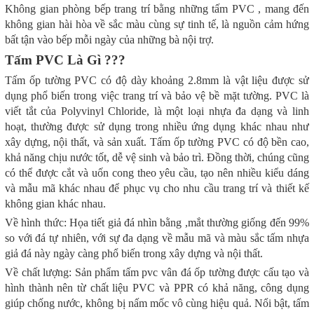
Không gian phòng bếp trang trí bằng những tấm PVC , mang đến
không gian hài hòa về sắc màu cùng sự tinh tế, là nguồn cảm hứng
bất tận vào bếp mỗi ngày của những bà nội trợ.
Tấm PVC Là Gì ???
Tấm ốp tường PVC có độ dày khoảng 2.8mm là vật liệu được sử
dụng phổ biến trong việc trang trí và bảo vệ bề mặt tường. PVC là
viết tắt của Polyvinyl Chloride, là một loại nhựa đa dạng và linh
hoạt, thường được sử dụng trong nhiều ứng dụng khác nhau như
xây dựng, nội thất, và sản xuất. Tấm ốp tường PVC có độ bền cao,
khả năng chịu nước tốt, dễ vệ sinh và bảo trì. Đồng thời, chúng cũng
có thể được cắt và uốn cong theo yêu cầu, tạo nên nhiều kiểu dáng
và mẫu mã khác nhau để phục vụ cho nhu cầu trang trí và thiết kế
không gian khác nhau.
Về hình thức: Họa tiết giả đá nhìn bằng ,mắt thường giống đến 99%
so với đá tự nhiên, với sự đa dạng về mẫu mã và màu sắc tấm nhựa
giả đá này ngày càng phổ biến trong xây dựng và nội thất.
Về chất lượng: Sản phẩm tấm pvc vân đá ốp tường được cấu tạo và
hình thành nên từ chất liệu PVC và PPR có khả năng, công dụng
giúp chống nước, không bị nấm mốc vô cùng hiệu quả. Nổi bật, tấm