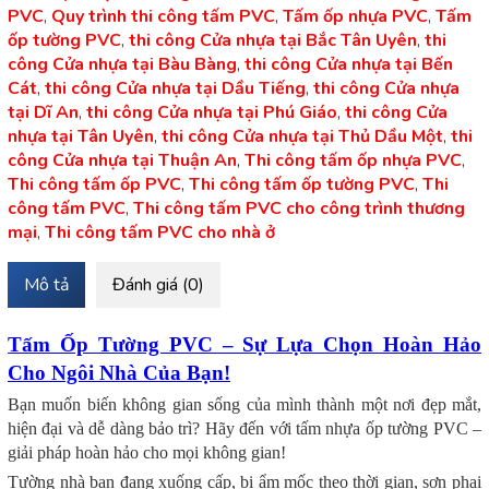
PVC
,
Quy trình thi công tấm PVC
,
Tấm ốp nhựa PVC
,
Tấm
ốp tường PVC
,
thi công Cửa nhựa tại Bắc Tân Uyên
,
thi
công Cửa nhựa tại Bàu Bàng
,
thi công Cửa nhựa tại Bến
Cát
,
thi công Cửa nhựa tại Dầu Tiếng
,
thi công Cửa nhựa
tại Dĩ An
,
thi công Cửa nhựa tại Phú Giáo
,
thi công Cửa
nhựa tại Tân Uyên
,
thi công Cửa nhựa tại Thủ Dầu Một
,
thi
công Cửa nhựa tại Thuận An
,
Thi công tấm ốp nhựa PVC
,
Thi công tấm ốp PVC
,
Thi công tấm ốp tường PVC
,
Thi
công tấm PVC
,
Thi công tấm PVC cho công trình thương
mại
,
Thi công tấm PVC cho nhà ở
Mô tả
Đánh giá (0)
Tấm Ốp Tường PVC – Sự Lựa Chọn Hoàn Hảo
Cho Ngôi Nhà Của Bạn!
Bạn muốn biến không gian sống của mình thành một nơi đẹp mắt,
hiện đại và dễ dàng bảo trì? Hãy đến với tấm nhựa ốp tường PVC –
giải pháp hoàn hảo cho mọi không gian!
Tường nhà bạn đang xuống cấp, bị ẩm mốc theo thời gian, sơn phai