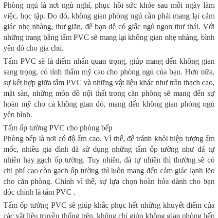
Phòng ngủ là nơi ngủ nghỉ, phục hồi sức khỏe sau mỗi ngày làm
việc, học tập. Do đó, không gian phòng ngủ cần phải mang lại cảm
giác nhẹ nhàng, thư giãn, để bạn dễ có giấc ngủ ngon thư thái. Với
những trang bằng tấm PVC sẽ mang lại không gian nhẹ nhàng, bình
yên đó cho gia chủ.
Tấm PVC sẽ là điểm nhấn quan trọng, giúp mang đến không gian
sang trọng, có tính thẩm mỹ cao cho phòng ngủ của bạn. Hơn nữa,
sự kết hợp giữa tấm PVC và những vật liệu khác như trần thạch cao,
mặt sàn, những món đồ nội thất trong căn phòng sẽ mang đến sự
hoàn mỹ cho cả không gian đó, mang đến không gian phòng ngủ
yên bình.
Tấm ốp tường PVC cho phòng bếp
Phòng bếp là nơi có độ ẩm cao. Vì thế, để tránh khỏi hiện tượng ẩm
mốc, nhiều gia đình đã sử dụng những tấm ốp tường như đá tự
nhiên hay gạch ốp tường. Tuy nhiên, đá tự nhiên thì thường sẽ có
chi phí cao còn gạch ốp tường thì luôn mang đến cảm giác lạnh lẽo
cho căn phòng. Chính vì thế, sự lựa chọn hoàn hỏa dành cho bạn
đóc chính là tấm PVC .
Tấm ốp tường PVC sẽ giúp khắc phục hết những khuyết điểm của
các vật liệu truyền thống trên, không chỉ giúp không gian phòng bếp