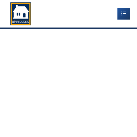
TẤM ỐP TƯỜNG PVC BÌNH
DƯƠNG
Home
-
Thi công tấm nhựa PVC vân giả đá
-
Tấm Ốp
Tường PVC Bình Dương