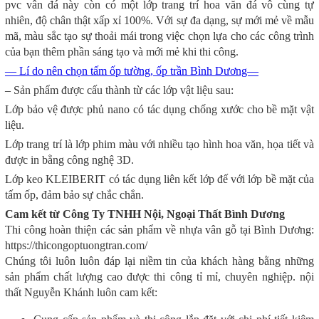
pvc vân đá này còn có một lớp trang trí hoa văn đá vô cùng tự
nhiên, độ chân thật xấp xỉ 100%. Với sự đa dạng, sự mới mẻ về mẫu
mã, màu sắc tạo sự thoải mái trong việc chọn lựa cho các công trình
của bạn thêm phần sáng tạo và mới mẻ khi thi công.
— Lí do nên chọn tấm ốp tường, ốp trần Bình Dương—
– Sản phẩm được cấu thành từ các lớp vật liệu sau:
Lớp bảo vệ được phủ nano có tác dụng chống xước cho bề mặt vật
liệu.
Lớp trang trí là lớp phim màu với nhiều tạo hình hoa văn, họa tiết và
được in bằng công nghệ 3D.
Lớp keo KLEIBERIT có tác dụng liên kết lớp đế với lớp bề mặt của
tấm ốp, đảm bảo sự chắc chắn.
Cam kết từ Công Ty TNHH Nội, Ngoại Thất Bình Dương
Thi công hoàn thiện các sản phẩm về nhựa vân gỗ tại Bình Dương:
https://thicongoptuongtran.com/
Chúng tôi luôn luôn đáp lại niềm tin của khách hàng bằng những
sản phẩm chất lượng cao được thi công tỉ mỉ, chuyên nghiệp. nội
thất Nguyễn Khánh luôn cam kết: