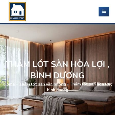
THẢM LÓT SÀN HÒA LỢI ,
BÌNH DƯƠNG
Home
-
Thảm lót sàn văn phòng
-
Thảm lót sàn hòa lợi ,
bình dương