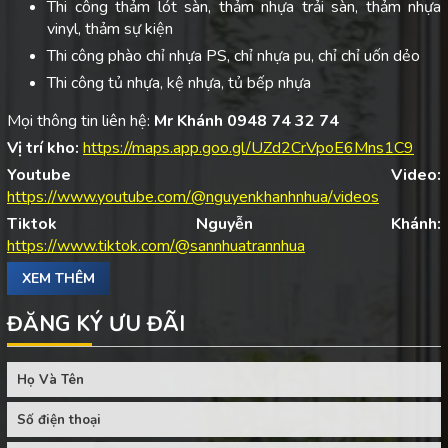
Thi công thảm lót sàn, thảm nhựa trải sàn, thảm nhựa
vinyl, thảm sự kiện
Thi công phào chỉ nhựa PS, chỉ nhựa pu, chỉ chỉ uốn dẻo
Thi công tủ nhựa, kệ nhựa, tủ bếp nhựa
Mọi thông tin liên hệ:
Mr Khánh 0948 74 32 74
Vị trí kho:
https://maps.app.goo.gl/UZd2CrVpoE6Mns1C9
Youtube Video:
https://www.youtube.com/@nguyenkhanhnhua/videos
Tiktok Nguyễn Khánh:
https://www.tiktok.com/@sannhuatrannhua
XEM THÊM
ĐĂNG KÝ ƯU ĐÃI