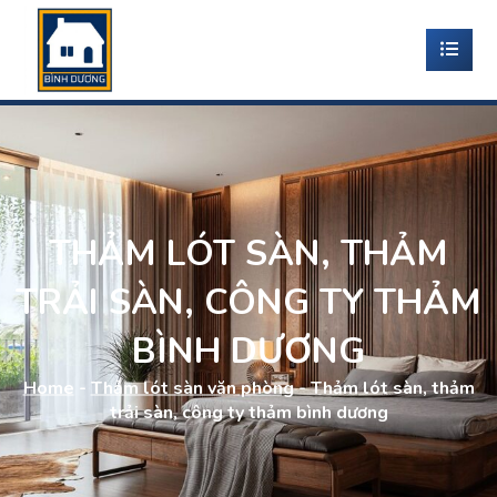
THẢM LÓT SÀN, THẢM
TRẢI SÀN, CÔNG TY THẢM
BÌNH DƯƠNG
Home
-
Thảm lót sàn văn phòng
-
Thảm lót sàn, thảm
trải sàn, công ty thảm bình dương