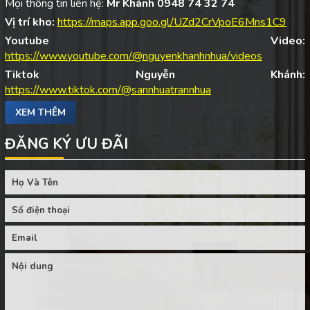
Mọi thông tin liên hệ:
Mr Khánh 0948 74 32 74
Vị trí kho:
https://maps.app.goo.gl/UZd2CrVpoE6Mns1C9
Youtube Video:
https://www.youtube.com/@nguyenkhanhnhua/videos
Tiktok Nguyễn Khánh:
https://www.tiktok.com/@sannhuatrannhua
XEM THÊM
ĐĂNG KÝ ƯU ĐÃI