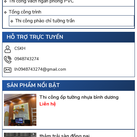
Thi công vách ngăn phòng PVC
Tổng công trình
Thi công phào chỉ tường trần
HỖ TRỢ TRỰC TUYẾN
CSKH
0948743274
lh0948743274@gmail.com
SẢN PHẨM NỔI BẬT
Thi công ốp tường nhựa bình dương
Liên hệ
thảm trải sàn đồng nai