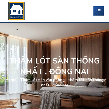
THẢM LÓT SÀN THỐNG
NHẤT , ĐỒNG NAI
Home
-
Thảm lót sàn văn phòng
-
thảm lót sàn thống
nhất , đồng nai