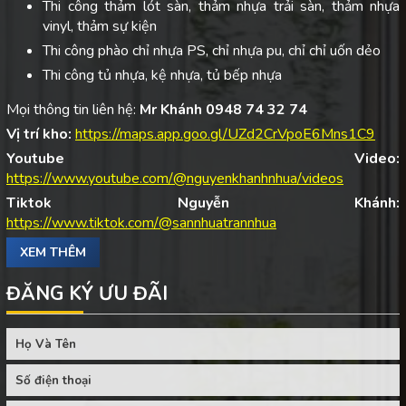
Thi công thảm lót sàn, thảm nhựa trải sàn, thảm nhựa
vinyl, thảm sự kiện
Thi công phào chỉ nhựa PS, chỉ nhựa pu, chỉ chỉ uốn dẻo
Thi công tủ nhựa, kệ nhựa, tủ bếp nhựa
Mọi thông tin liên hệ:
Mr Khánh 0948 74 32 74
Vị trí kho:
https://maps.app.goo.gl/UZd2CrVpoE6Mns1C9
Youtube Video:
https://www.youtube.com/@nguyenkhanhnhua/videos
Tiktok Nguyễn Khánh:
https://www.tiktok.com/@sannhuatrannhua
XEM THÊM
ĐĂNG KÝ ƯU ĐÃI