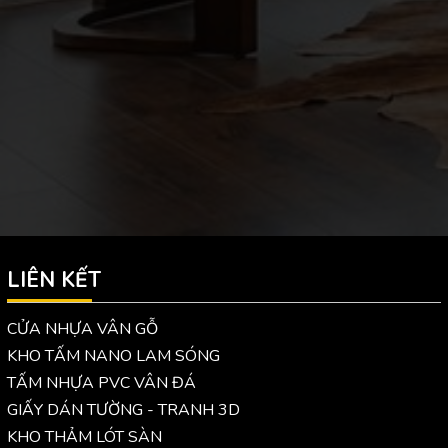
LIÊN KẾT
CỬA NHỰA VÂN GỖ
KHO TẤM NANO LAM SÓNG
TẤM NHỰA PVC VÂN ĐÁ
GIẤY DÁN TƯỜNG - TRANH 3D
KHO THẢM LÓT SÀN