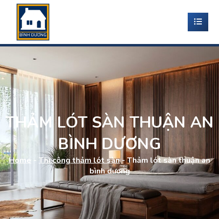
THẢM LÓT SÀN THUẬN AN
BÌNH DƯƠNG
Home
-
Thi công thảm lót sàn
-
Thảm lót sàn thuận an
bình dương