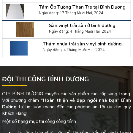
Tấm Ốp Tường Than Tre tại Bình Dương
Ngày đăng: 17 Tháng Mười Hai, 2024
Sàn vinyl trải sàn ở bình dương
Ngày đăng: 4 Tháng Mười Hai, 2024
Thảm nhựa trải sàn vinyl bình dương
Ngày đăng: 4 Tháng Mười Hai, 2024
ĐỘI THI CÔNG BÌNH DƯƠNG
CTY BÌNH DƯƠNG chuyên các sản phẩm cao cấp,sang trọng.
Với phương châm
“Hoàn thiện vẻ đẹp ngôi nhà bạn”
Bình
Dương
tự tin luôn mang đến các phương án tối ưu cho quý
Khách Hàng!
Một số hạng mục thi công công trình
Thi công trần nhựa vân gỗ, thi công trần gỗ nhựa trong