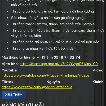
nhà và ngoài trời
Thi công ốp tường vân gỗ, tấm ốp giả đá hoa cương
Sàn nhựa, sàn gỗ tự nhiên, sàn gỗ công nghiệp
Thi công thanh lam trụ, thanh lam ngoài trời Pergola
Thi công thảm lót sàn, thảm nhựa trải sàn, thảm nhựa
vinyl, thảm sự kiện
Thi công phào chỉ nhựa PS, chỉ nhựa pu, chỉ chỉ uốn dẻo
Thi công tủ nhựa, kệ nhựa, tủ bếp nhựa
Mọi thông tin liên hệ:
Mr Khánh 0948 74 32 74
Vị trí kho:
https://maps.app.goo.gl/UZd2CrVpoE6Mns1C9
Youtube Video:
https://www.youtube.com/@nguyenkhanhnhua/videos
Tiktok Nguyễn Khánh:
https://www.tiktok.com/@sannhuatrannhua
XEM THÊM
ĐĂNG KÝ ƯU ĐÃI