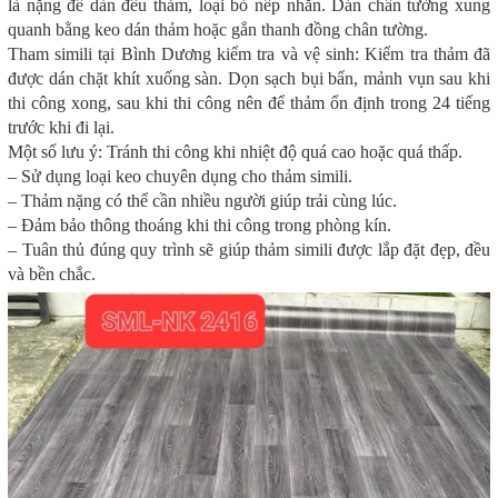
là nặng để dàn đều thảm, loại bỏ nếp nhăn. Dán chân tường xung
quanh bằng keo dán thảm hoặc gắn thanh đồng chân tường.
Tham simili tại Bình Dương kiểm tra và vệ sinh: Kiểm tra thảm đã
được dán chặt khít xuống sàn. Dọn sạch bụi bẩn, mảnh vụn sau khi
thi công xong, sau khi thi công nên để thảm ổn định trong 24 tiếng
trước khi đi lại.
Một số lưu ý: Tránh thi công khi nhiệt độ quá cao hoặc quá thấp.
– Sử dụng loại keo chuyên dụng cho thảm simili.
– Thảm nặng có thể cần nhiều người giúp trải cùng lúc.
– Đảm bảo thông thoáng khi thi công trong phòng kín.
– Tuân thủ đúng quy trình sẽ giúp thảm simili được lắp đặt đẹp, đều
và bền chắc.