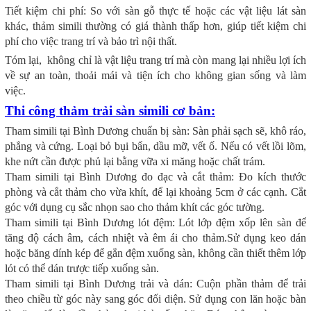
Tiết kiệm chi phí: So với sàn gỗ thực tế hoặc các vật liệu lát sàn
khác, thảm simili thường có giá thành thấp hơn, giúp tiết kiệm chi
phí cho việc trang trí và bảo trì nội thất.
Tóm lại, không chỉ là vật liệu trang trí mà còn mang lại nhiều lợi ích
về sự an toàn, thoải mái và tiện ích cho không gian sống và làm
việc.
Thi công thảm trải sàn simili cơ bản:
Tham simili tại Bình Dương chuẩn bị sàn: Sàn phải sạch sẽ, khô ráo,
phẳng và cứng. Loại bỏ bụi bẩn, dầu mỡ, vết ố. Nếu có vết lồi lõm,
khe nứt cần được phủ lại bằng vữa xi măng hoặc chất trám.
Tham simili tại Bình Dương đo đạc và cắt thảm: Đo kích thước
phòng và cắt thảm cho vừa khít, để lại khoảng 5cm ở các cạnh. Cắt
góc với dụng cụ sắc nhọn sao cho thảm khít các góc tường.
Tham simili tại Bình Dương lót đệm: Lót lớp đệm xốp lên sàn để
tăng độ cách âm, cách nhiệt và êm ái cho thảm.Sử dụng keo dán
hoặc băng dính kép để gắn đệm xuống sàn, không cần thiết thêm lớp
lót có thể dán trược tiếp xuống sàn.
Tham simili tại Bình Dương trải và dán: Cuộn phần thảm để trải
theo chiều từ góc này sang góc đối diện. Sử dụng con lăn hoặc bàn