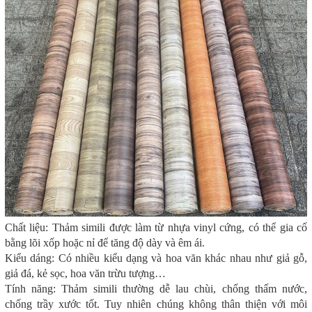
Chất liệu: Thảm simili được làm từ nhựa vinyl cứng, có thể gia cố
bằng lõi xốp hoặc nỉ để tăng độ dày và êm ái.
Kiểu dáng: Có nhiều kiểu dạng và hoa văn khác nhau như giả gỗ,
giả đá, kẻ sọc, hoa văn trừu tượng…
Tính năng: Thảm simili thường dễ lau chùi, chống thấm nước,
chống trầy xước tốt. Tuy nhiên chúng không thân thiện với môi