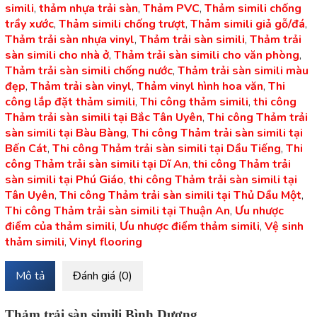
simili
,
thảm nhựa trải sàn
,
Thảm PVC
,
Thảm simili chống
trầy xước
,
Thảm simili chống trượt
,
Thảm simili giả gỗ/đá
,
Thảm trải sàn nhựa vinyl
,
Thảm trải sàn simili
,
Thảm trải
sàn simili cho nhà ở
,
Thảm trải sàn simili cho văn phòng
,
Thảm trải sàn simili chống nước
,
Thảm trải sàn simili màu
đẹp
,
Thảm trải sàn vinyl
,
Thảm vinyl hình hoa văn
,
Thi
công lắp đặt thảm simili
,
Thi công thảm simili
,
thi công
Thảm trải sàn simili tại Bắc Tân Uyên
,
Thi công Thảm trải
sàn simili tại Bàu Bàng
,
Thi công Thảm trải sàn simili tại
Bến Cát
,
Thi công Thảm trải sàn simili tại Dầu Tiếng
,
Thi
công Thảm trải sàn simili tại Dĩ An
,
thi công Thảm trải
sàn simili tại Phú Giáo
,
thi công Thảm trải sàn simili tại
Tân Uyên
,
Thi công Thảm trải sàn simili tại Thủ Dầu Một
,
Thi công Thảm trải sàn simili tại Thuận An
,
Ưu nhược
điểm của thảm simili
,
Ưu nhược điểm thảm simili
,
Vệ sinh
thảm simili
,
Vinyl flooring
Mô tả
Đánh giá (0)
Thảm trải sàn simili Bình Dương