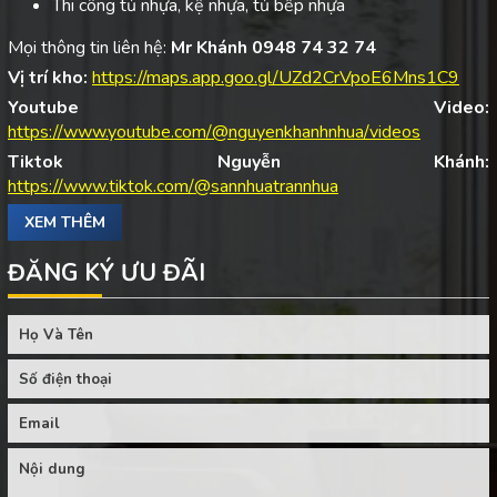
Thi công tủ nhựa, kệ nhựa, tủ bếp nhựa
Mọi thông tin liên hệ:
Mr Khánh 0948 74 32 74
Vị trí kho:
https://maps.app.goo.gl/UZd2CrVpoE6Mns1C9
Youtube Video:
https://www.youtube.com/@nguyenkhanhnhua/videos
Tiktok Nguyễn Khánh:
https://www.tiktok.com/@sannhuatrannhua
XEM THÊM
ĐĂNG KÝ ƯU ĐÃI