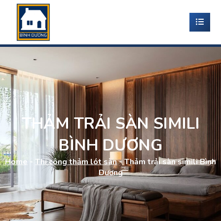
THẢM TRẢI SÀN SIMILI
BÌNH DƯƠNG
Home
-
Thi công thảm lót sàn
-
Thảm trải sàn simili Bình
Dương