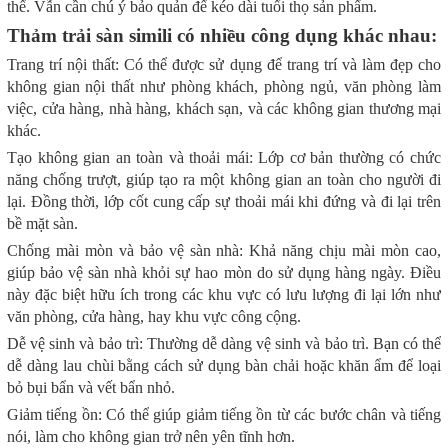
thể. Vẫn cần chú ý bảo quản để kéo dài tuổi thọ sản phẩm.
Thảm trải sàn simili có nhiều công dụng khác nhau:
Trang trí nội thất: Có thể được sử dụng để trang trí và làm đẹp cho
không gian nội thất như phòng khách, phòng ngủ, văn phòng làm
việc, cửa hàng, nhà hàng, khách sạn, và các không gian thương mại
khác.
Tạo không gian an toàn và thoải mái: Lớp cơ bản thường có chức
năng chống trượt, giúp tạo ra một không gian an toàn cho người đi
lại. Đồng thời, lớp cốt cung cấp sự thoải mái khi đứng và đi lại trên
bề mặt sàn.
Chống mài mòn và bảo vệ sàn nhà: Khả năng chịu mài mòn cao,
giúp bảo vệ sàn nhà khỏi sự hao mòn do sử dụng hàng ngày. Điều
này đặc biệt hữu ích trong các khu vực có lưu lượng đi lại lớn như
văn phòng, cửa hàng, hay khu vực công cộng.
Dễ vệ sinh và bảo trì: Thường dễ dàng vệ sinh và bảo trì. Bạn có thể
dễ dàng lau chùi bằng cách sử dụng bàn chải hoặc khăn ẩm để loại
bỏ bụi bẩn và vết bẩn nhỏ.
Giảm tiếng ồn: Có thể giúp giảm tiếng ồn từ các bước chân và tiếng
nói, làm cho không gian trở nên yên tĩnh hơn.