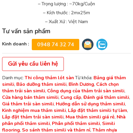
– Trọng lượng : ~70kg/Cuộn
– Kích thước : 2mx25m
– Xuất Xứ : Việt Nam
Tư vấn sản phẩm
Kinh doanh :
0948 74 32 74
Gửi yêu cầu liên hệ
Danh mục:
Thi công thảm lót sàn
Từ khóa:
Bảng giá thảm
simili
,
Bảo dưỡng thảm simili
,
Bình Dương
,
Cách chọn
thảm trải sàn simili
,
Công dụng của thảm trải sàn simili
,
Cửa hàng bán thảm simili
,
Cung cấp
,
Đánh giá thảm simili
,
Giá thảm trải sàn simili
,
Hướng dẫn sử dụng thảm simili
,
Kinh nghiệm mua thảm simili
,
Lắp đặt thảm simili tự làm
,
Lắp đặt thảm trải sàn simili
,
Mua thảm simili giá rẻ
,
Nhà
phân phối thảm simili
,
Phân phối thảm simili
,
Simili
flooring
,
So sánh thảm simili và thảm nỉ
,
Thảm nhựa