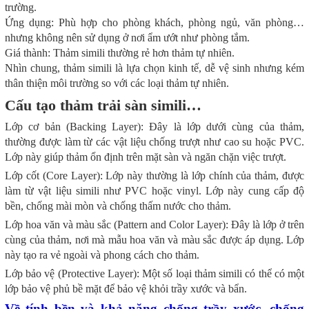
trường.
Ứng dụng: Phù hợp cho phòng khách, phòng ngủ, văn phòng…
nhưng không nên sử dụng ở nơi ẩm ướt như phòng tắm.
Giá thành: Thảm simili thường rẻ hơn thảm tự nhiên.
Nhìn chung, thảm simili là lựa chọn kinh tế, dễ vệ sinh nhưng kém
thân thiện môi trường so với các loại thảm tự nhiên.
Cấu tạo thảm trải sàn simili…
Lớp cơ bản (Backing Layer): Đây là lớp dưới cùng của thảm,
thường được làm từ các vật liệu chống trượt như cao su hoặc PVC.
Lớp này giúp thảm ổn định trên mặt sàn và ngăn chặn việc trượt.
Lớp cốt (Core Layer): Lớp này thường là lớp chính của thảm, được
làm từ vật liệu simili như PVC hoặc vinyl. Lớp này cung cấp độ
bền, chống mài mòn và chống thấm nước cho thảm.
Lớp hoa văn và màu sắc (Pattern and Color Layer): Đây là lớp ở trên
cùng của thảm, nơi mà mẫu hoa văn và màu sắc được áp dụng. Lớp
này tạo ra vẻ ngoài và phong cách cho thảm.
Lớp bảo vệ (Protective Layer): Một số loại thảm simili có thể có một
lớp bảo vệ phủ bề mặt để bảo vệ khỏi trầy xước và bẩn.
Về tính bền và khả năng chống trầy xước, chống