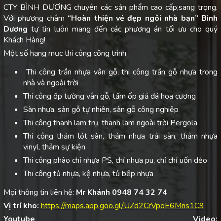
CTY BÌNH DƯƠNG chuyên các sản phẩm cao cấp,sang trọng.
Với phương châm
“Hoàn thiện vẻ đẹp ngôi nhà bạn”
Bình
Dương
tự tin luôn mang đến các phương án tối ưu cho quý
Khách Hàng!
Một số hạng mục thi công công trình
Thi công trần nhựa vân gỗ, thi công trần gỗ nhựa trong
nhà và ngoài trời
Thi công ốp tường vân gỗ, tấm ốp giả đá hoa cương
Sàn nhựa, sàn gỗ tự nhiên, sàn gỗ công nghiệp
Thi công thanh lam trụ, thanh lam ngoài trời Pergola
Thi công thảm lót sàn, thảm nhựa trải sàn, thảm nhựa
vinyl, thảm sự kiện
Thi công phào chỉ nhựa PS, chỉ nhựa pu, chỉ chỉ uốn dẻo
Thi công tủ nhựa, kệ nhựa, tủ bếp nhựa
Mọi thông tin liên hệ:
Mr Khánh 0948 74 32 74
Vị trí kho:
https://maps.app.goo.gl/UZd2CrVpoE6Mns1C9
Youtube Video: