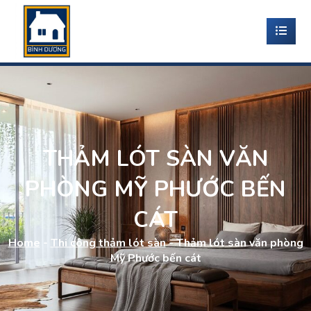
THẢM LÓT SÀN VĂN
PHÒNG MỸ PHƯỚC BẾN
CÁT
Home
-
Thi công thảm lót sàn
-
Thảm lót sàn văn phòng
Mỹ Phước bến cát