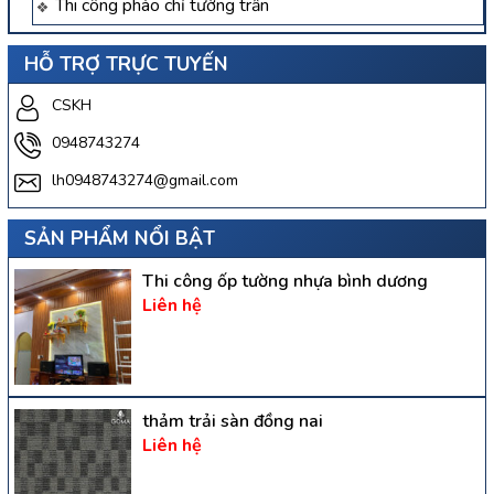
Thi công phào chỉ tường trần
HỖ TRỢ TRỰC TUYẾN
CSKH
0948743274
lh0948743274@gmail.com
SẢN PHẨM NỔI BẬT
Thi công ốp tường nhựa bình dương
Liên hệ
thảm trải sàn đồng nai
Liên hệ