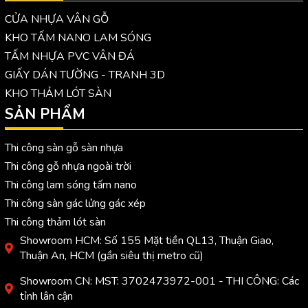
CỬA NHỰA VÂN GỖ
KHO TẤM NANO LAM SÓNG
TẤM NHỰA PVC VÂN ĐÁ
GIẤY DÁN TƯỜNG - TRANH 3D
KHO THẢM LÓT SÀN
SẢN PHẨM
Thi công sàn gỗ sàn nhựa
Thi công gỗ nhựa ngoài trời
Thi công lam sóng tấm nano
Thi công sàn gác lửng gác xép
Thi công thảm lót sàn
Showroom HCM: Số 155 Mặt tiền QL13, Thuận Giao,
Thuận An, HCM (gần siêu thị metro cũ)
Showroom CN: MST: 3702473972-001 - THI CÔNG: Các
tỉnh lân cận