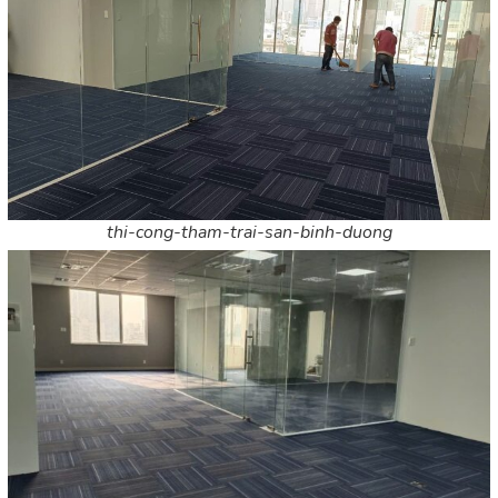
thi-cong-tham-trai-san-binh-duong