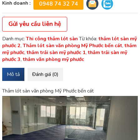
Kinh doanh :
0948 74 32 74
Gửi yêu cầu liên hệ
Danh mục:
Thi công thảm lót sàn
Từ khóa:
thảm lót sàn mỹ
phước 2
,
Thảm lót sàn văn phòng Mỹ Phước bến cát
,
thảm
mỹ phước
,
thảm trải sàn mỹ phước 1
,
thảm trải sàn mỹ
phước 3
,
thảm văn phòng mỹ phước
Mô tả
Đánh giá (0)
Thảm lót sàn văn phòng Mỹ Phước bến cát