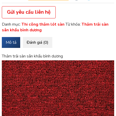
Gửi yêu cầu liên hệ
Danh mục:
Thi công thảm lót sàn
Từ khóa:
Thảm trải sàn
sân khấu bình dương
Mô tả
Đánh giá (0)
Thảm trải sàn sân khấu bình dương