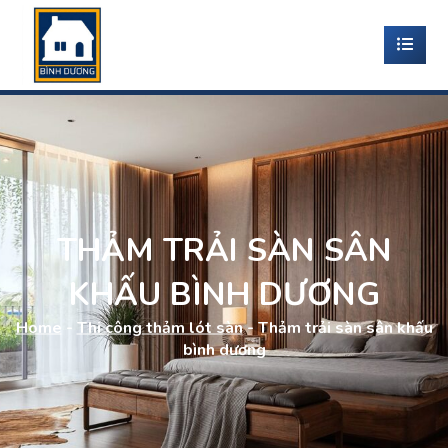
THẢM TRẢI SÀN SÂN
KHẤU BÌNH DƯƠNG
Home
-
Thi công thảm lót sàn
-
Thảm trải sàn sân khấu
bình dương