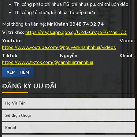
Thi công phào chỉ nhựa PS, chỉ nhựa pu, chỉ chỉ uốn dẻo
Thi công tủ nhựa, kệ nhựa, tủ bếp nhựa
Mọi thông tin liên hệ:
Mr Khánh 0948 74 32 74
Vị trí kho:
https://maps.app.goo.gl/UZd2CrVpoE6Mns1C9
Youtube Video:
https://www.youtube.com/@nguyenkhanhnhua/videos
Tiktok Nguyễn Khánh:
https://www.tiktok.com/@sannhuatrannhua
XEM THÊM
ĐĂNG KÝ ƯU ĐÃI