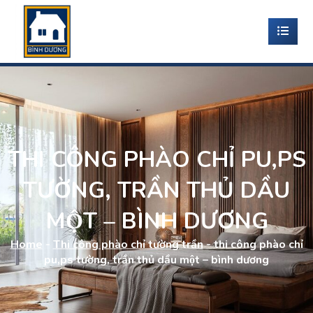
THI CÔNG PHÀO CHỈ PU,PS
TƯỜNG, TRẦN THỦ DẦU
MỘT – BÌNH DƯƠNG
Home
-
Thi công phào chỉ tường trần
-
thi công phào chỉ
pu,ps tường, trần thủ dầu một – bình dương