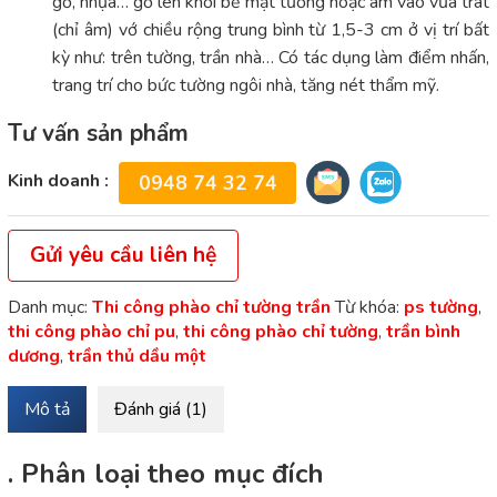
gỗ, nhựa… gờ lên khỏi bề mặt tường hoặc âm vào vữa trát
(chỉ âm) vớ chiều rộng trung bình từ 1,5-3 cm ở vị trí bất
kỳ như: trên tường, trần nhà… Có tác dụng làm điểm nhấn,
trang trí cho bức tường ngôi nhà, tăng nét thẩm mỹ.
Tư vấn sản phẩm
Kinh doanh :
0948 74 32 74
Gửi yêu cầu liên hệ
Danh mục:
Thi công phào chỉ tường trần
Từ khóa:
ps tường
,
thi công phào chỉ pu
,
thi công phào chỉ tường
,
trần bình
dương
,
trần thủ dầu một
Mô tả
Đánh giá (1)
. Phân loại theo mục đích