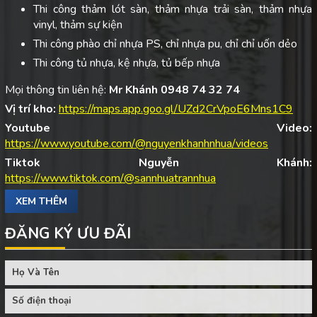
Thi công thảm lót sàn, thảm nhựa trải sàn, thảm nhựa
vinyl, thảm sự kiện
Thi công phào chỉ nhựa PS, chỉ nhựa pu, chỉ chỉ uốn dẻo
Thi công tủ nhựa, kệ nhựa, tủ bếp nhựa
Mọi thông tin liên hệ:
Mr Khánh 0948 74 32 74
Vị trí kho:
https://maps.app.goo.gl/UZd2CrVpoE6Mns1C9
Youtube Video:
https://www.youtube.com/@nguyenkhanhnhua/videos
Tiktok Nguyễn Khánh:
https://www.tiktok.com/@sannhuatrannhua
XEM THÊM
ĐĂNG KÝ ƯU ĐÃI