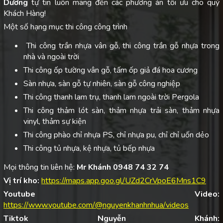
Dương
tự tin luôn mang đến các phương án tối ưu cho quý
Khách Hàng!
Một số hạng mục thi công công trình
Thi công trần nhựa vân gỗ, thi công trần gỗ nhựa trong
nhà và ngoài trời
Thi công ốp tường vân gỗ, tấm ốp giả đá hoa cương
Sàn nhựa, sàn gỗ tự nhiên, sàn gỗ công nghiệp
Thi công thanh lam trụ, thanh lam ngoài trời Pergola
Thi công thảm lót sàn, thảm nhựa trải sàn, thảm nhựa
vinyl, thảm sự kiện
Thi công phào chỉ nhựa PS, chỉ nhựa pu, chỉ chỉ uốn dẻo
Thi công tủ nhựa, kệ nhựa, tủ bếp nhựa
Mọi thông tin liên hệ:
Mr Khánh 0948 74 32 74
Vị trí kho:
https://maps.app.goo.gl/UZd2CrVpoE6Mns1C9
Youtube Video:
https://www.youtube.com/@nguyenkhanhnhua/videos
Tiktok Nguyễn Khánh: