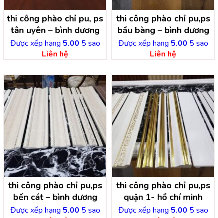
thi công phào chỉ pu, ps
thi công phào chỉ pu,ps
tân uyên – bình dương
bầu bàng – bình dương
Được xếp hạng
5.00
5 sao
Được xếp hạng
5.00
5 sao
Liên hệ
Liên hệ
thi công phào chỉ pu,ps
thi công phào chỉ pu,ps
bến cát – bình dương
quận 1- hồ chí minh
Được xếp hạng
5.00
5 sao
Được xếp hạng
5.00
5 sao