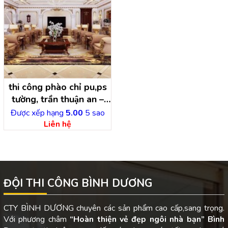
thi công phào chỉ pu,ps
tường, trần thuận an –
bình dương
Được xếp hạng
5.00
5 sao
Liên hệ
ĐỘI THI CÔNG BÌNH DƯƠNG
CTY BÌNH DƯƠNG chuyên các sản phẩm cao cấp,sang trọng.
Với phương châm
“Hoàn thiện vẻ đẹp ngôi nhà bạn”
Bình