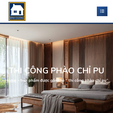
THI CÔNG PHÀO CHỈ PU
Home
-
Sản phẩm được gắn thẻ “ thi công phào chỉ pu”