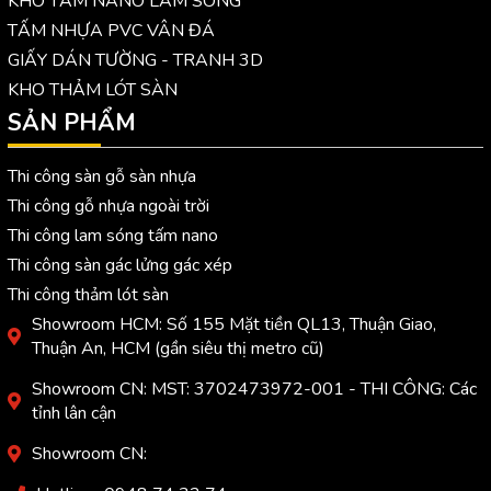
KHO TẤM NANO LAM SÓNG
TẤM NHỰA PVC VÂN ĐÁ
GIẤY DÁN TƯỜNG - TRANH 3D
KHO THẢM LÓT SÀN
SẢN PHẨM
Thi công sàn gỗ sàn nhựa
Thi công gỗ nhựa ngoài trời
Thi công lam sóng tấm nano
Thi công sàn gác lửng gác xép
Thi công thảm lót sàn
Showroom HCM: Số 155 Mặt tiền QL13, Thuận Giao,
Thuận An, HCM (gần siêu thị metro cũ)
Showroom CN: MST: 3702473972-001 - THI CÔNG: Các
tỉnh lân cận
Showroom CN: