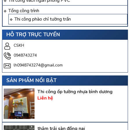
Thi công vách ngăn phòng PVC
Tổng công trình
Thi công phào chỉ tường trần
HỖ TRỢ TRỰC TUYẾN
CSKH
0948743274
lh0948743274@gmail.com
SẢN PHẨM NỔI BẬT
Thi công ốp tường nhựa bình dương
Liên hệ
thảm trải sàn đồng nai