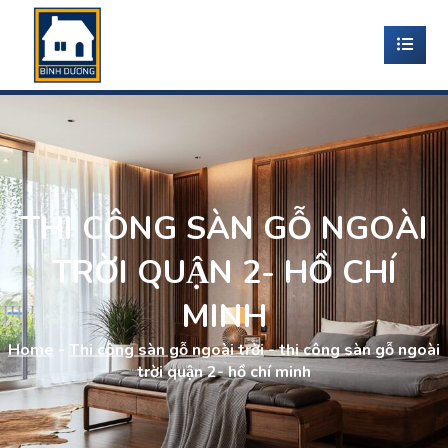
THI CÔNG SÀN GỖ NGOÀI
TRỜI QUẬN 2- HỒ CHÍ
MINH
Home
-
Thi công sàn gỗ ngoài trời
-
thi công sàn gỗ ngoài
trời quận 2- hồ chí minh