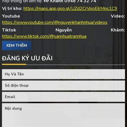
Mọi thông tin liên hệ:
Mr Khánh 0948 74 32 74
Vị trí kho:
https://maps.app.goo.gl/UZd2CrVpoE6Mns1C9
Youtube Video:
https://www.youtube.com/@nguyenkhanhnhua/videos
Tiktok Nguyễn Khánh:
https://www.tiktok.com/@sannhuatrannhua
XEM THÊM
ĐĂNG KÝ ƯU ĐÃI