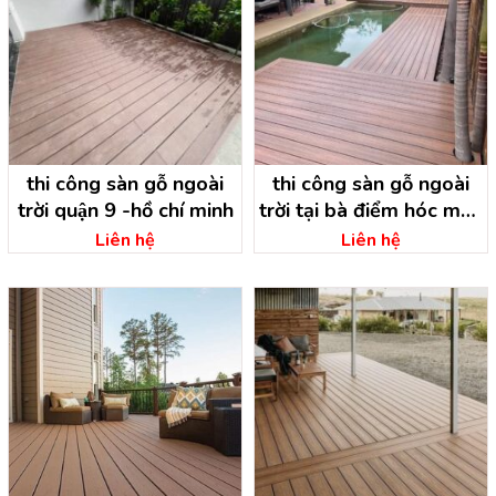
thi công sàn gỗ ngoài
thi công sàn gỗ ngoài
trời quận 9 -hồ chí minh
trời tại bà điểm hóc môn
– hồ chí minh
Liên hệ
Liên hệ