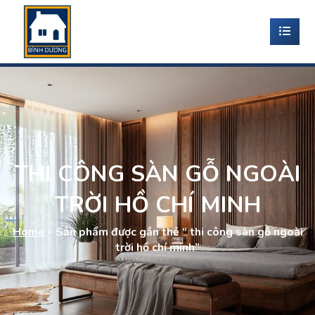
THI CÔNG SÀN GỖ NGOÀI
TRỜI HỒ CHÍ MINH
Home
-
Sản phẩm được gắn thẻ “ thi công sàn gỗ ngoài
trời hồ chí minh”