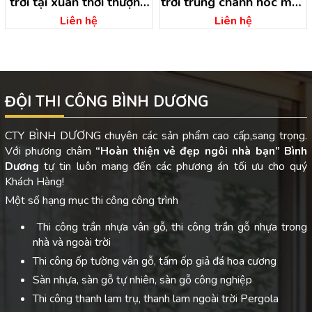
trời tại xuân thới thượng
trời trung chánh hóc môn
hóc môn – hồ chí minh
– hồ chí minh
Liên hệ
Liên hệ
ĐỘI THI CÔNG BÌNH DƯƠNG
CTY BÌNH DƯƠNG chuyên các sản phẩm cao cấp,sang trọng.
Với phương châm
“Hoàn thiện vẻ đẹp ngôi nhà bạn”
Bình
Dương
tự tin luôn mang đến các phương án tối ưu cho quý
Khách Hàng!
Một số hạng mục thi công công trình
Thi công trần nhựa vân gỗ, thi công trần gỗ nhựa trong
nhà và ngoài trời
Thi công ốp tường vân gỗ, tấm ốp giả đá hoa cương
Sàn nhựa, sàn gỗ tự nhiên, sàn gỗ công nghiệp
Thi công thanh lam trụ, thanh lam ngoài trời Pergola