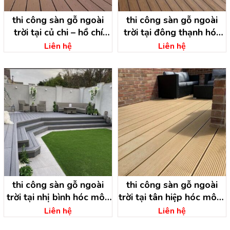
thi công sàn gỗ ngoài
thi công sàn gỗ ngoài
trời tại củ chi – hồ chí
trời tại đông thạnh hóc
minh
môn – hồ chí minh
Liên hệ
Liên hệ
thi công sàn gỗ ngoài
thi công sàn gỗ ngoài
trời tại nhị bình hóc môn
trời tại tân hiệp hóc môn-
– hồ chí minh
hồ chí minh
Liên hệ
Liên hệ