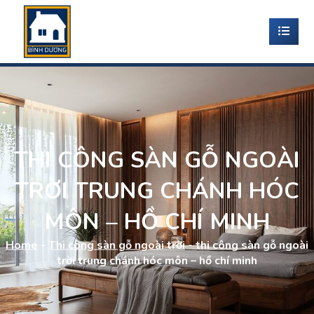
THI CÔNG SÀN GỖ NGOÀI
TRỜI TRUNG CHÁNH HÓC
MÔN – HỒ CHÍ MINH
Home
-
Thi công sàn gỗ ngoài trời
-
thi công sàn gỗ ngoài
trời trung chánh hóc môn – hồ chí minh