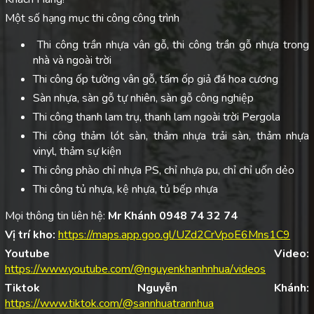
Một số hạng mục thi công công trình
Thi công trần nhựa vân gỗ, thi công trần gỗ nhựa trong
nhà và ngoài trời
Thi công ốp tường vân gỗ, tấm ốp giả đá hoa cương
Sàn nhựa, sàn gỗ tự nhiên, sàn gỗ công nghiệp
Thi công thanh lam trụ, thanh lam ngoài trời Pergola
Thi công thảm lót sàn, thảm nhựa trải sàn, thảm nhựa
vinyl, thảm sự kiện
Thi công phào chỉ nhựa PS, chỉ nhựa pu, chỉ chỉ uốn dẻo
Thi công tủ nhựa, kệ nhựa, tủ bếp nhựa
Mọi thông tin liên hệ:
Mr Khánh 0948 74 32 74
Vị trí kho:
https://maps.app.goo.gl/UZd2CrVpoE6Mns1C9
Youtube Video:
https://www.youtube.com/@nguyenkhanhnhua/videos
Tiktok Nguyễn Khánh:
https://www.tiktok.com/@sannhuatrannhua