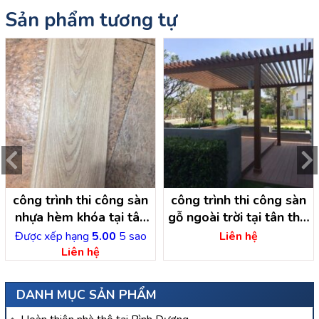
Sản phẩm tương tự
công trình thi công sàn
công trình thi công sàn
nhựa hèm khóa tại tân
gỗ ngoài trời tại tân thới
thới nhị hóc môn – hồ chí
nhị hóc môn- hồ chí minh
Được xếp hạng
5.00
5 sao
Liên hệ
minh
Liên hệ
DANH MỤC SẢN PHẨM