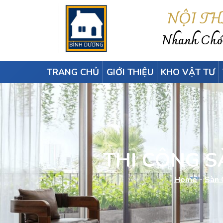
NỘI T
Nhanh Chón
TRANG CHỦ
GIỚI THIỆU
KHO VẬT TƯ
THI CÔNG 
Home
-
Sàn 