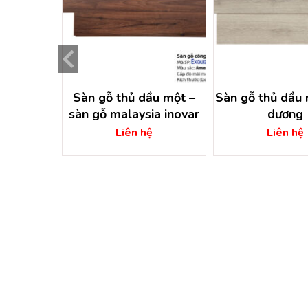
ếng bình
Sàn gỗ thủ dầu một –
Sàn gỗ thủ dầu 
g
sàn gỗ malaysia inovar
dương
ệ
Liên hệ
Liên hệ