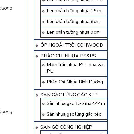
Len chân tường nhựa 12cm
 duong
Len chân tường nhựa 15cm
Len chân tường nhựa 8cm
Len chân tường nhựa 9cm
ỐP NGOÀI TRỜI CONWOOD
PHÀO CHỈ NHỰA PS&PS
Mâm trần nhựa PU- hoa văn
PU
Phào Chỉ Nhựa Bình Dương
SÀN GÁC LỬNG GÁC XÉP
Sàn nhựa gác 1.22mx2.44m
 duong
Sàn nhựa gác lửng gác xép
SÀN GỖ CÔNG NGHIỆP