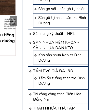
Dương
Sàn gỗ sồi - sàn gỗ tự nhiên
Sàn gỗ tự nhiên căm xe Bình
Dương
Sàn nâng kỹ thuật - HPL
u tiếng
sàn gỗ tân uyên bình
Sàn gỗ inovar Tâ
h dương
dương
– sàn gỗ bình d
SÀN NHỰA HÈM KHÓA -
Liên hệ
Liên hệ
SÀN NHỰA DÁN KEO
Kho sàn nhựa Kobler Bình
Dương
TẤM PVC GIẢ ĐÁ -3D
Tấm ốp tường than tre Bình
Dương
Thi công công trình Biên Hòa
Đồng Nai
TRẦN NHỰA THẢ TẤM