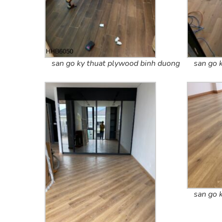
san go ky thuat plywood binh duong
san go 
san go 