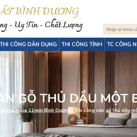
HẤT BÌNH DƯƠNG
g - Uy Tín - Chất Lượng
THI CÔNG DÂN DỤNG
THI CÔNG TỈNH
TC CÔNG N
SÀN GỖ THỦ DẦU MỘT 
Gỗ Malaysia 12mm Bình Dương
-
Thi công sàn gỗ thủ dầu m