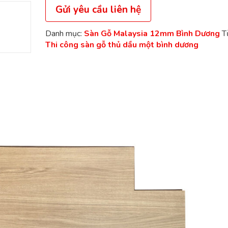
Gửi yêu cầu liên hệ
Danh mục:
Sàn Gỗ Malaysia 12mm Bình Dương
T
Thi công sàn gỗ thủ dầu một bình dương