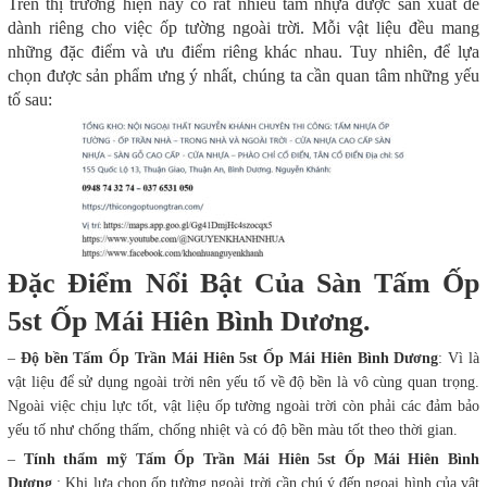
Trên thị trường hiện nay có rất nhiều tấm nhựa được sản xuất để
dành riêng cho việc ốp tường ngoài trời. Mỗi vật liệu đều mang
những đặc điểm và ưu điểm riêng khác nhau. Tuy nhiên, để lựa
chọn được sản phẩm ưng ý nhất, chúng ta cần quan tâm những yếu
tố sau:
Đặc Điểm Nổi Bật Của Sàn Tấm Ốp
5st Ốp Mái Hiên Bình Dương.
–
Độ bền Tấm Ốp Trần Mái Hiên 5st Ốp Mái Hiên Bình Dương
: Vì là
vật liệu để sử dụng ngoài trời nên yếu tố về độ bền là vô cùng quan trọng.
Ngoài việc chịu lực tốt, vật liệu ốp tường ngoài trời còn phải các đảm bảo
yếu tố như chống thấm, chống nhiệt và có độ bền màu tốt theo thời gian.
–
Tính thẩm mỹ Tấm Ốp Trần Mái Hiên 5st Ốp Mái Hiên Bình
Dương
: Khi lựa chọn ốp tường ngoài trời cần chú ý đến ngoại hình của vật