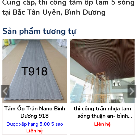
Cung cấp, thi công tấm ốp lam 5 sóng
tại Bắc Tân Uyên, Bình Dương
Sản phẩm tương tự
Tấm Ốp Trần Nano Bình
thi công trần nhựa lam
Dương 918
sóng thuận an- bình
dương
Được xếp hạng
5.00
5 sao
Liên hệ
Liên hệ