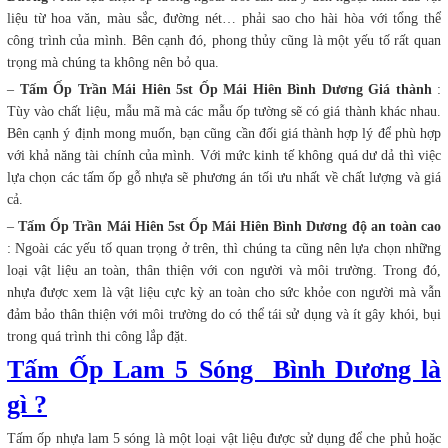
liệu từ hoa văn, màu sắc, đường nét… phải sao cho hài hòa với tổng thể
công trình của mình. Bên cạnh đó, phong thủy cũng là một yếu tố rất quan
trọng mà chúng ta không nên bỏ qua.
–
Tấm Ốp Trần Mái Hiên 5st Ốp Mái Hiên Bình Dương
Giá thành
:
Tùy vào chất liệu, mẫu mã mà các mẫu ốp tường sẽ có giá thành khác nhau.
Bên cạnh ý định mong muốn, bạn cũng cần đối giá thành hợp lý để phù hợp
với khả năng tài chính của mình. Với mức kinh tế không quá dư dả thì việc
lựa chọn các tấm ốp gỗ nhựa sẽ phương án tối ưu nhất về chất lượng và giá
cả.
–
Tấm Ốp Trần Mái Hiên 5st Ốp Mái Hiên Bình Dương độ an toàn cao
: Ngoài các yếu tố quan trọng ở trên, thì chúng ta cũng nên lựa chọn những
loại vật liệu an toàn, thân thiện với con người và môi trường. Trong đó,
nhựa được xem là vật liệu cực kỳ an toàn cho sức khỏe con người mà vẫn
đảm bảo thân thiện với môi trường do có thể tái sử dụng và ít gây khói, bụi
trong quá trình thi công lắp đặt.
Tấm Ốp Lam 5 Sóng Bình Dương là
gì ?
Tấm ốp nhựa lam 5 sóng là một loại vật liệu được sử dụng để che phủ hoặc