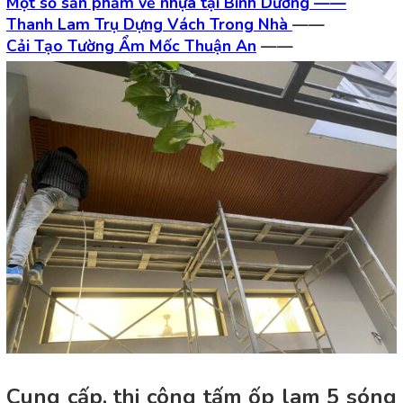
Một số sản phẩm về nhựa tại Bình Dương ——
Thanh Lam Trụ Dựng Vách Trong Nhà
——
Cải Tạo Tường Ẩm Mốc Thuận An
——
Cung cấp, thi công tấm ốp lam 5 sóng