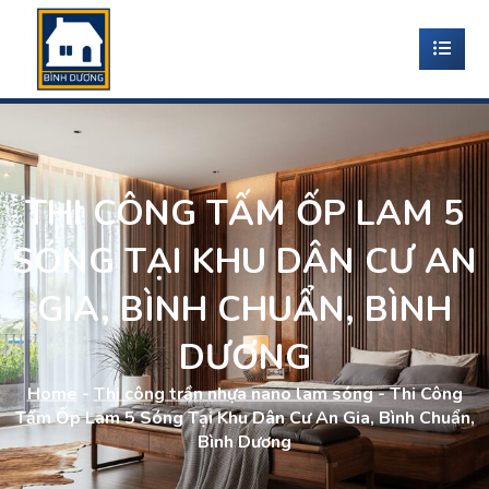
THI CÔNG TẤM ỐP LAM 5
SÓNG TẠI KHU DÂN CƯ AN
GIA, BÌNH CHUẨN, BÌNH
DƯƠNG
Home
-
Thi công trần nhựa nano lam sóng
-
Thi Công
Tấm Ốp Lam 5 Sóng Tại Khu Dân Cư An Gia, Bình Chuẩn,
Bình Dương