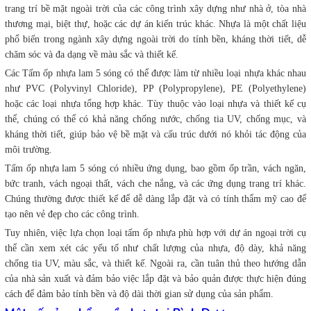
trang trí bề mặt ngoài trời của các công trình xây dựng như nhà ở, tòa nhà
thương mại, biệt thự, hoặc các dự án kiến trúc khác. Nhựa là một chất liệu
phổ biến trong ngành xây dựng ngoài trời do tính bền, kháng thời tiết, dễ
chăm sóc và đa dạng về màu sắc và thiết kế.
Các Tấm ốp nhựa lam 5 sóng có thể được làm từ nhiều loại nhựa khác nhau
như PVC (Polyvinyl Chloride), PP (Polypropylene), PE (Polyethylene)
hoặc các loại nhựa tổng hợp khác. Tùy thuộc vào loại nhựa và thiết kế cụ
thể, chúng có thể có khả năng chống nước, chống tia UV, chống mục, và
kháng thời tiết, giúp bảo vệ bề mặt và cấu trúc dưới nó khỏi tác động của
môi trường.
Tấm ốp nhựa lam 5 sóng có nhiều ứng dụng, bao gồm ốp trần, vách ngăn,
bức tranh, vách ngoại thất, vách che nắng, và các ứng dụng trang trí khác.
Chúng thường được thiết kế để dễ dàng lắp đặt và có tính thẩm mỹ cao để
tạo nên vẻ đẹp cho các công trình.
Tuy nhiên, việc lựa chọn loại tấm ốp nhựa phù hợp với dự án ngoại trời cụ
thể cần xem xét các yếu tố như chất lượng của nhựa, độ dày, khả năng
chống tia UV, màu sắc, và thiết kế. Ngoài ra, cần tuân thủ theo hướng dẫn
của nhà sản xuất và đảm bảo việc lắp đặt và bảo quản được thực hiện đúng
cách để đảm bảo tính bền và độ dài thời gian sử dụng của sản phẩm.