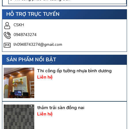
HỖ TRỢ TRỰC TUYẾN
CSKH
0948743274
lh0948743274@gmail.com
SẢN PHẨM NỔI BẬT
Thi công ốp tường nhựa bình dương
Liên hệ
thảm trải sàn đồng nai
Liên hệ