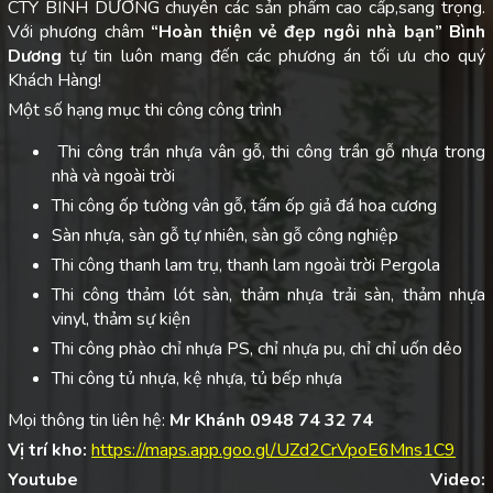
CTY BÌNH DƯƠNG chuyên các sản phẩm cao cấp,sang trọng.
Với phương châm
“Hoàn thiện vẻ đẹp ngôi nhà bạn”
Bình
Dương
tự tin luôn mang đến các phương án tối ưu cho quý
Khách Hàng!
Một số hạng mục thi công công trình
Thi công trần nhựa vân gỗ, thi công trần gỗ nhựa trong
nhà và ngoài trời
Thi công ốp tường vân gỗ, tấm ốp giả đá hoa cương
Sàn nhựa, sàn gỗ tự nhiên, sàn gỗ công nghiệp
Thi công thanh lam trụ, thanh lam ngoài trời Pergola
Thi công thảm lót sàn, thảm nhựa trải sàn, thảm nhựa
vinyl, thảm sự kiện
Thi công phào chỉ nhựa PS, chỉ nhựa pu, chỉ chỉ uốn dẻo
Thi công tủ nhựa, kệ nhựa, tủ bếp nhựa
Mọi thông tin liên hệ:
Mr Khánh 0948 74 32 74
Vị trí kho:
https://maps.app.goo.gl/UZd2CrVpoE6Mns1C9
Youtube Video: