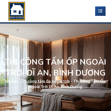
THI CÔNG TẤM ỐP NGOÀI
TRỜI DĨ AN, BÌNH DƯƠNG
Home
-
Thi công tấm ốp ngoài trời
-
Thi Công Tấm Ốp
Ngoài Trời Dĩ An, Bình Dương