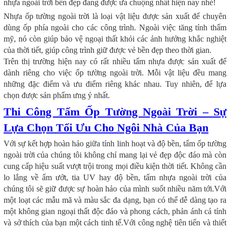
nhựa ngoài trời bền đẹp đang được ưa chuộng nhất hiện nay nhé!
Nhựa ốp tường ngoài trời là loại vật liệu được sản xuất để chuyên
dùng ốp phía ngoài cho các công trình. Ngoài việc tăng tính thẩm
mỹ, nó còn giúp bảo vệ ngoại thất khỏi các ảnh hưởng khắc nghiệt
của thời tiết, giúp công trình giữ được vẻ bền đẹp theo thời gian.
Trên thị trường hiện nay có rất nhiều tấm nhựa được sản xuất để
dành riêng cho việc ốp tường ngoài trời. Mỗi vật liệu đều mang
những đặc điểm và ưu điểm riêng khác nhau. Tuy nhiên, để lựa
chọn được sản phẩm ưng ý nhất.
Thi Công Tấm Ốp Tường Ngoài Trời – Sự
Lựa Chọn Tối Ưu Cho Ngôi Nhà Của Bạn
Với sự kết hợp hoàn hảo giữa tính linh hoạt và độ bền, tấm ốp tường
ngoài trời của chúng tôi không chỉ mang lại vẻ đẹp độc đáo mà còn
cung cấp hiệu suất vượt trội trong mọi điều kiện thời tiết. Không cần
lo lắng về ẩm ướt, tia UV hay độ bền, tấm nhựa ngoài trời của
chúng tôi sẽ giữ được sự hoàn hảo của mình suốt nhiều năm tới.Với
một loạt các mẫu mã và màu sắc đa dạng, bạn có thể dễ dàng tạo ra
một không gian ngoại thất độc đáo và phong cách, phản ánh cá tính
và sở thích của bạn một cách tinh tế.Với công nghệ tiên tiến và thiết