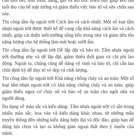
của thời tiết, như mưa, nắng, gió và ẩm ướt. Điều này giúp kéo dài
tuổi thọ của bề mặt tường và giảm thiểu việc bảo trì và sửa chữa sau
này.
Thi công tấm ốp ngoài trời Cách âm và cách nhiệt: Một số loại tấm
nhựa ngoài trời được thiết kế để cung cấp khả năng cách âm và cách
nhiệt, giúp cải thiện môi trường sống bên trong nhà và giảm tiêu tốn
năng lượng cho hệ thống làm mát hoặc sưởi ấm.
Thi công tấm ốp ngoài trời Dễ lắp đặt và bảo trì: Tấm nhựa ngoài
trời thường nhẹ và dễ lắp đặt, giảm thiểu thời gian và chi phí lao
động. Ngoài ra, chúng cũng dễ dàng vệ sinh và bảo trì, chỉ cần lau
chùi định kỳ để duy trì vẻ đẹp và chất lượng.
Thi công tấm ốp ngoài trời Khả năng chống cháy và an toàn: Một số
loại tấm nhựa ngoài trời có khả năng chống cháy và an toàn, giúp
giảm thiểu nguy cơ cháy nổ và bảo vệ an toàn cho ngôi nhà và
người dùng.
Đa dạng về màu sắc và kiểu dáng: Tấm nhựa ngoài trời có sẵn trong
nhiều màu sắc, hoa văn và kiểu dáng khác nhau, từ những mẫu
truyền thống đến những kiểu dáng hiện đại và độc đáo, giúp bạn dễ
dàng lựa chọn và tạo ra không gian ngoại thất theo ý muốn của
mình.