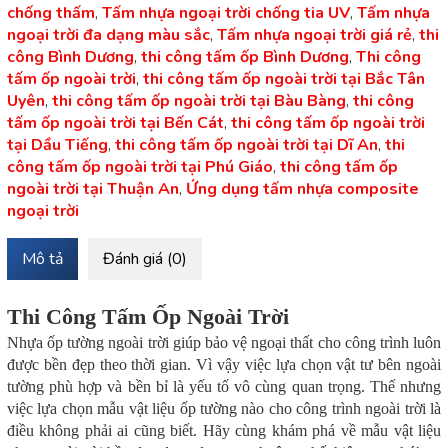
chống thấm
,
Tấm nhựa ngoại trời chống tia UV
,
Tấm nhựa
ngoại trời đa dạng màu sắc
,
Tấm nhựa ngoại trời giá rẻ
,
thi
công Bình Dương
,
thi công tấm ốp Bình Dương
,
Thi công
tấm ốp ngoài trời
,
thi công tấm ốp ngoài trời tại Bắc Tân
Uyên
,
thi công tấm ốp ngoài trời tại Bàu Bàng
,
thi công
tấm ốp ngoài trời tại Bến Cát
,
thi công tấm ốp ngoài trời
tại Dầu Tiếng
,
thi công tấm ốp ngoài trời tại Dĩ An
,
thi
công tấm ốp ngoài trời tại Phú Giáo
,
thi công tấm ốp
ngoài trời tại Thuận An
,
Ứng dụng tấm nhựa composite
ngoại trời
Mô tả
Đánh giá (0)
Thi Công Tấm Ốp Ngoài Trời
Nhựa ốp tường ngoài trời giúp bảo vệ ngoại thất cho công trình luôn
được bền đẹp theo thời gian. Vì vậy việc lựa chọn vật tư bên ngoài
tường phù hợp và bền bỉ là yếu tố vô cùng quan trọng. Thế nhưng
việc lựa chọn mẫu vật liệu ốp tường nào cho công trình ngoài trời là
điều không phải ai cũng biết. Hãy cùng khám phá về mẫu vật liệu