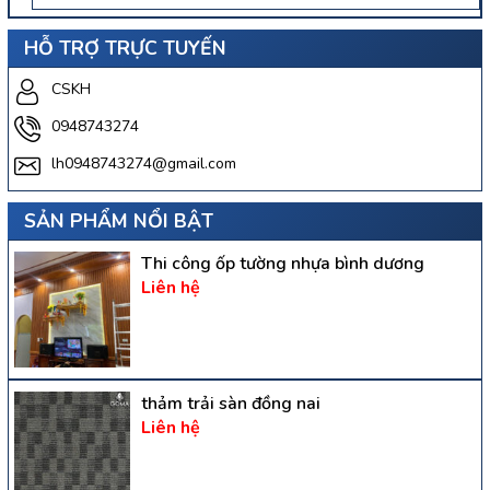
HỖ TRỢ TRỰC TUYẾN
CSKH
0948743274
lh0948743274@gmail.com
SẢN PHẨM NỔI BẬT
Thi công ốp tường nhựa bình dương
Liên hệ
thảm trải sàn đồng nai
Liên hệ