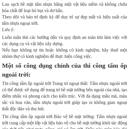
Lau sạch bề mặt tấm nhựa bằng một vật liệu mềm và không chứa
hóa chất để loại bỏ bụi và dơ bẩn.
Theo dõi và bảo trì định kỳ để duy trì sự đẹp mắt và hiệu suất của
tấm nhựa ngoại trời.
Lưu ý:
Luôn tuân thủ các hướng dẫn và quy định an toàn khi làm việc với
các dụng cụ và vật liệu xây dựng.
Nếu bạn không tự tin hoặc không có kinh nghiệm, hãy thuê một
nhóm thợ có kinh nghiệm để thực hiện công việc.
Một số công dụng chính của thi công tấm ốp
ngoài trời:
Thi công tấm ốp ngoài trời Trang trí ngoại thất: Tấm nhựa ngoài trời
có thể được sử dụng để trang trí bề mặt tường bên ngoài của nhà, tạo
điểm nhấn và phong cách cho kiến trúc. Với đa dạng mẫu mã, màu
sắc và hoa văn, tấm nhựa ngoài trời giúp tạo ra không gian ngoại
thất độc đáo và thu hút.
Thi công tấm ốp ngoài trời Bảo vệ bề mặt tường: Tấm nhựa ngoài
trời cung cấp một lớp vật liệu bảo vệ cho bề mặt tường khỏi tác động