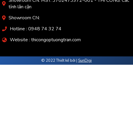
Showroom CN: MST: 3702473972-001 - THI CÔNG: Các
tỉnh lân cận
Showroom CN:
Hotline : 0948 74 32 74
Website : thicongoptuongtran.com
© 2022 Thiết kế bởi |
SunDigi