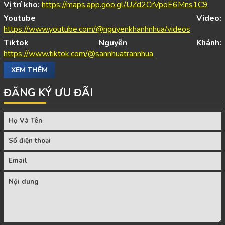
Vị trí kho:
https://maps.app.goo.gl/UZd2CrVpoE6Mns1C9
Youtube Video:
https://www.youtube.com/@nguyenkhanhnhua/videos
Tiktok Nguyễn Khánh:
https://www.tiktok.com/@sannhuatrannhua
XEM THÊM
ĐĂNG KÝ ƯU ĐÃI